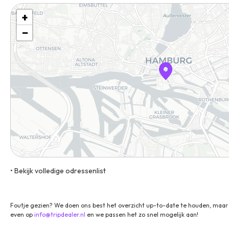
+
−
• Bekijk volledige odressenlist
Osakaallee 12, 20457, Hamburg, Duitsland
Foutje gezien? We doen ons best het overzicht up-to-date te houden, maar 
even op
info@tripdealer.nl
en we passen het zo snel mogelijk aan!