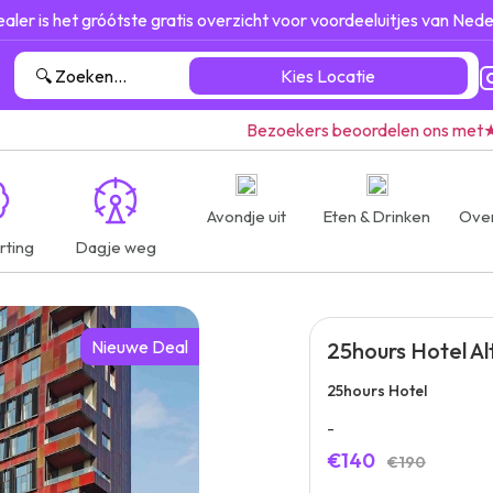
ealer is het gróótste gratis overzicht voor voordeeluitjes van Nede
Kies Locatie
Bezoekers beoordelen ons met
Avondje uit
Eten & Drinken
Ove
rting
Dagje weg
Nieuwe Deal
25hours Hotel A
25hours Hotel
-
€140
€190