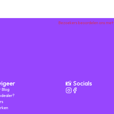
Bezoekers beoordelen ons met
vigeer
📸 Socials
r Blog
ipdealer?
rs
rken