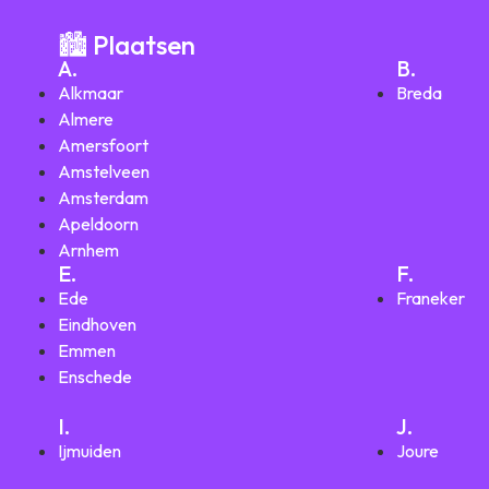
🏙️ Plaatsen
A.
B.
Alkmaar
Breda
Almere
Amersfoort
Amstelveen
Amsterdam
Apeldoorn
Arnhem
E.
F.
Ede
Franeker
Eindhoven
Emmen
Enschede
I.
J.
Ijmuiden
Joure