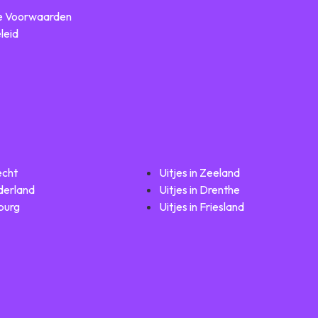
 Voorwaarden
leid
echt
Uitjes in Zeeland
lderland
Uitjes in Drenthe
mburg
Uitjes in Friesland