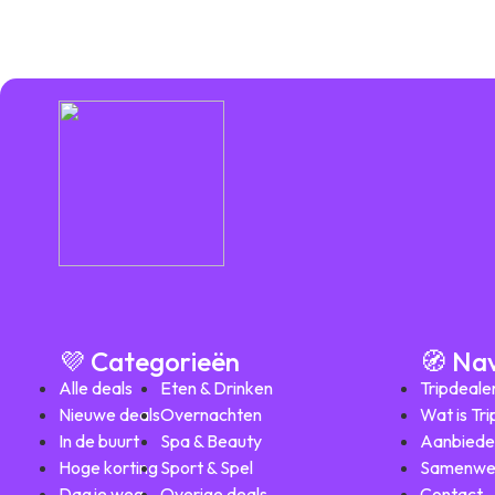
💜 Categorieën
🧭 Na
Alle deals
Eten & Drinken
Tripdeale
Nieuwe deals
Overnachten
Wat is Tr
In de buurt
Spa & Beauty
Aanbiede
Hoge korting
Sport & Spel
Samenwe
Dagje weg
Overige deals
Contact