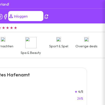
rland!
Inloggen
★ ★ ★ ★ ★
rnachten
Sport & Spel
Overige deals
Spa & Beauty
ltes Hafenamt
★
4/5
26%