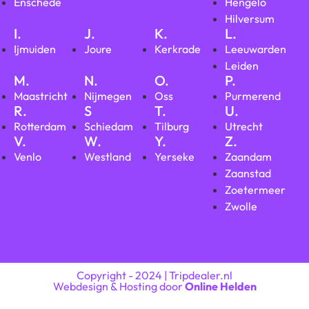
Enschede
Hengelo
Hilversum
I.
J.
K.
L.
Ijmuiden
Joure
Kerkrade
Leeuwarden
Leiden
M.
N.
O.
P.
Maastricht
Nijmegen
Oss
Purmerend
R.
S
T.
U.
Rotterdam
Schiedam
Tilburg
Utrecht
V.
W.
Y.
Z.
Venlo
Westland
Yerseke
Zaandam
Zaanstad
Zoetermeer
Zwolle
Copyright - 2024 | Tripdealer.nl
Webdesign & Hosting door
Online Helden