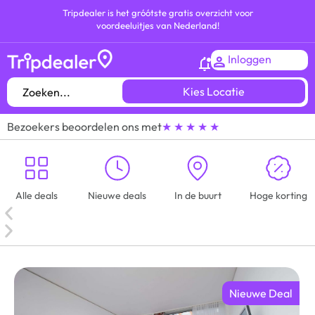
Tripdealer is het gróótste gratis overzicht voor
voordeeluitjes van Nederland!
Inloggen
Kies Locatie
Bezoekers beoordelen ons met
★ ★ ★ ★ ★
Alle deals
Nieuwe deals
In de buurt
Hoge korting
Nieuwe Deal