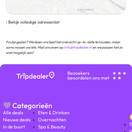
• Bekijk volledige odressenlist
Oranienburger Straße 52, 10117, Berlijn, Duitsland
Foutje gezien? We doen ons best het overzicht up-to-date te houden, maar
soms missen we iets. Mail ons even op
info@tripdealer.nl
en we passen het zo
snel mogelijk aan!
Bezoekers
★ ★ ★
beoordelen ons met
★ ★
Categorieën
Alle deals
Eten & Drinken
Nieuwe deals
Overnachten
T
In de buurt
Spa & Beauty
W