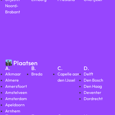
Noord-
Brabant
Plaatsen
A.
B.
C.
D.
Alkmaar
Breda
Capelle aan
Delft
Almere
den IJssel
Den Bosch
Amersfoort
Den Haag
Amstelveen
Deventer
Amsterdam
Dordrecht
Apeldoorn
Arnhem