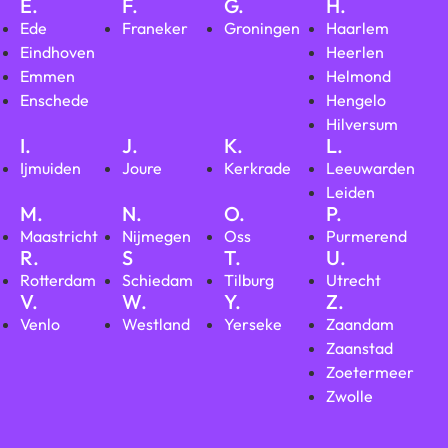
E.
F.
G.
H.
Ede
Franeker
Groningen
Haarlem
Eindhoven
Heerlen
Emmen
Helmond
Enschede
Hengelo
Hilversum
I.
J.
K.
L.
Ijmuiden
Joure
Kerkrade
Leeuwarden
Leiden
M.
N.
O.
P.
Maastricht
Nijmegen
Oss
Purmerend
R.
S
T.
U.
Rotterdam
Schiedam
Tilburg
Utrecht
V.
W.
Y.
Z.
Venlo
Westland
Yerseke
Zaandam
Zaanstad
Zoetermeer
Zwolle