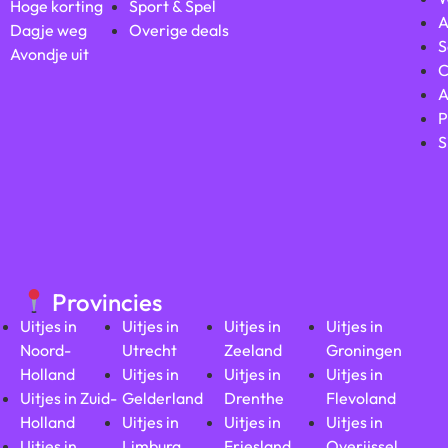
Hoge korting
Sport & Spel
A
Dagje weg
Overige deals
S
Avondje uit
C
A
P
S
Provincies
Uitjes in
Uitjes in
Uitjes in
Uitjes in
Noord-
Utrecht
Zeeland
Groningen
Holland
Uitjes in
Uitjes in
Uitjes in
Uitjes in Zuid-
Gelderland
Drenthe
Flevoland
Holland
Uitjes in
Uitjes in
Uitjes in
Uitjes in
Limburg
Friesland
Overijssel