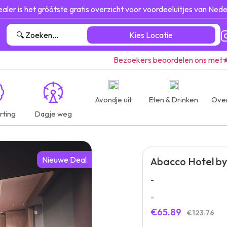
ealer is het gróótste gratis overzicht voor voordeeluitjes van Nede
Kies Locatie
Bezoekers beoordelen ons met
Avondje uit
Eten & Drinken
Ove
rting
Dagje weg
Nieuwe Deal
Abacco Hotel by
-
-
€65.89
€123.76