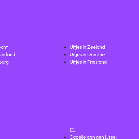
echt
Uitjes in Zeeland
lderland
Uitjes in Drenthe
mburg
Uitjes in Friesland
C.
Capelle aan den IJssel