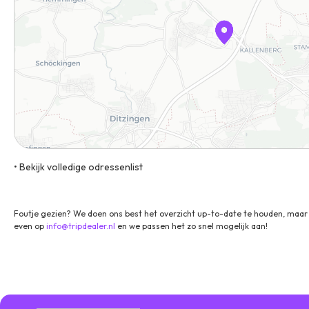
• Bekijk volledige odressenlist
Stuttgarter Straße 121, 70825, Korntal-Münchingen, Duitsland
Foutje gezien? We doen ons best het overzicht up-to-date te houden, maar 
even op
info@tripdealer.nl
en we passen het zo snel mogelijk aan!