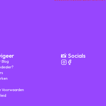
vigeer
📸 Socials
r Blog
ipdealer?
rs
rken
 Voorwaarden
leid