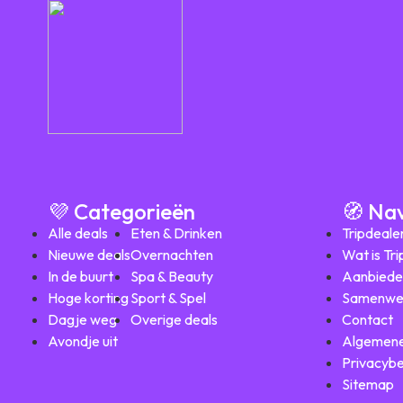
💜 Categorieën
🧭 Na
Alle deals
Eten & Drinken
Tripdeale
Nieuwe deals
Overnachten
Wat is Tr
In de buurt
Spa & Beauty
Aanbiede
Hoge korting
Sport & Spel
Samenwe
Dagje weg
Overige deals
Contact
Avondje uit
Algemene
Privacybe
Sitemap