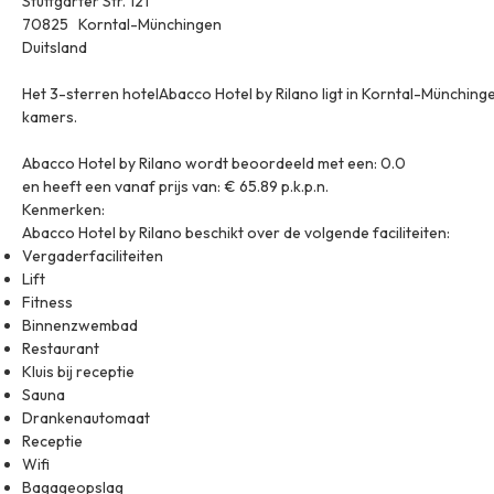
Stuttgarter Str. 121
70825 Korntal-Münchingen
Duitsland
Het 3-sterren hotelAbacco Hotel by Rilano ligt in Korntal-Münching
kamers.
Abacco Hotel by Rilano wordt beoordeeld met een: 0.0
en heeft een vanaf prijs van: € 65.89 p.k.p.n.
Kenmerken:
Abacco Hotel by Rilano beschikt over de volgende faciliteiten:
Vergaderfaciliteiten
Lift
Fitness
Binnenzwembad
Restaurant
Kluis bij receptie
Sauna
Drankenautomaat
Receptie
Wifi
Bagageopslag