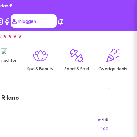
rland!
Inloggen
★ ★ ★ ★ ★
rnachten
Spa & Beauty
Sport & Spel
Overige deals
 Rilano
★
4/5
46%