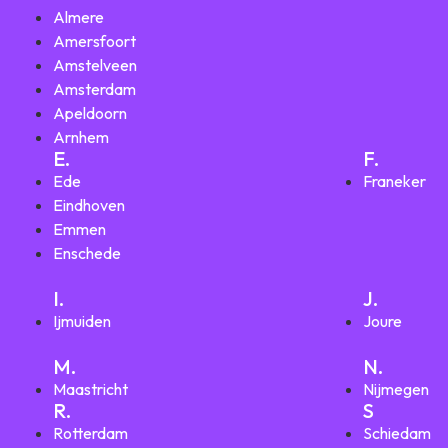
Almere
Amersfoort
Amstelveen
Amsterdam
Apeldoorn
Arnhem
E.
F.
Ede
Franeker
Eindhoven
Emmen
Enschede
I.
J.
Ijmuiden
Joure
M.
N.
Maastricht
Nijmegen
R.
S
Rotterdam
Schiedam