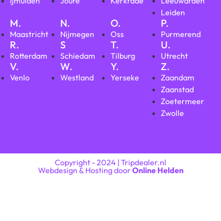
Ijmuiden
Joure
Kerkrade
Leeuwarden
Leiden
M.
N.
O.
P.
Maastricht
Nijmegen
Oss
Purmerend
R.
S
T.
U.
Rotterdam
Schiedam
Tilburg
Utrecht
V.
W.
Y.
Z.
Venlo
Westland
Yerseke
Zaandam
Zaanstad
Zoetermeer
Zwolle
Copyright - 2024 | Tripdealer.nl
Webdesign & Hosting door
Online Helden