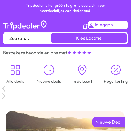
Tripdealer is het gróótste gratis overzicht voor
voordeeluitjes van Nederland!
Inloggen
Kies Locatie
Bezoekers beoordelen ons met
★ ★ ★ ★ ★
Alle deals
Nieuwe deals
In de buurt
Hoge korting
Nieuwe Deal