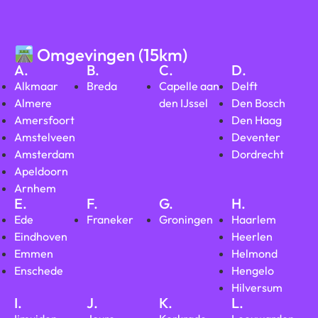
Omgevingen (15km)
A.
B.
C.
D.
Alkmaar
Breda
Capelle aan
Delft
Almere
den IJssel
Den Bosch
Amersfoort
Den Haag
Amstelveen
Deventer
Amsterdam
Dordrecht
Apeldoorn
Arnhem
E.
F.
G.
H.
Ede
Franeker
Groningen
Haarlem
Eindhoven
Heerlen
Emmen
Helmond
Enschede
Hengelo
Hilversum
I.
J.
K.
L.