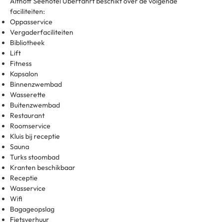
Althoff Seehotel Überfahrt beschikt over de volgende
faciliteiten:
Oppasservice
Vergaderfaciliteiten
Bibliotheek
Lift
Fitness
Kapsalon
Binnenzwembad
Wasserette
Buitenzwembad
Restaurant
Roomservice
Kluis bij receptie
Sauna
Turks stoombad
Kranten beschikbaar
Receptie
Wasservice
Wifi
Bagageopslag
Fietsverhuur