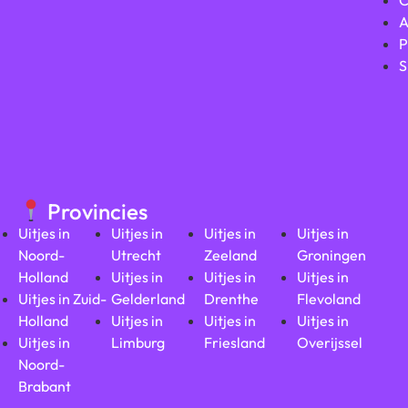
A
P
S
Provincies
Uitjes in
Uitjes in
Uitjes in
Uitjes in
Noord-
Utrecht
Zeeland
Groningen
Holland
Uitjes in
Uitjes in
Uitjes in
Uitjes in Zuid-
Gelderland
Drenthe
Flevoland
Holland
Uitjes in
Uitjes in
Uitjes in
Uitjes in
Limburg
Friesland
Overijssel
Noord-
Brabant