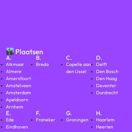
Plaatsen
A.
B.
C.
D.
Alkmaar
Breda
Capelle aan
Delft
Almere
den IJssel
Den Bosch
Amersfoort
Den Haag
Amstelveen
Deventer
Amsterdam
Dordrecht
Apeldoorn
Arnhem
E.
F.
G.
H.
Ede
Franeker
Groningen
Haarlem
Eindhoven
Heerlen