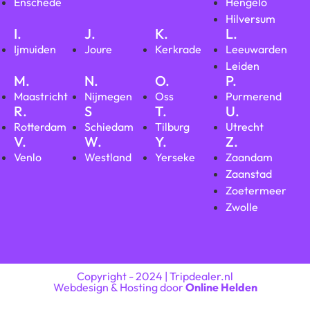
Enschede
Hengelo
Hilversum
I.
J.
K.
L.
Ijmuiden
Joure
Kerkrade
Leeuwarden
Leiden
M.
N.
O.
P.
Maastricht
Nijmegen
Oss
Purmerend
R.
S
T.
U.
Rotterdam
Schiedam
Tilburg
Utrecht
V.
W.
Y.
Z.
Venlo
Westland
Yerseke
Zaandam
Zaanstad
Zoetermeer
Zwolle
Copyright - 2024 | Tripdealer.nl
Webdesign & Hosting door
Online Helden