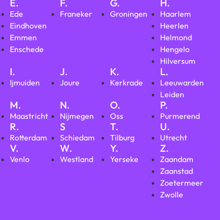
E.
F.
G.
H.
Ede
Franeker
Groningen
Haarlem
Eindhoven
Heerlen
Emmen
Helmond
Enschede
Hengelo
Hilversum
I.
J.
K.
L.
Ijmuiden
Joure
Kerkrade
Leeuwarden
Leiden
M.
N.
O.
P.
Maastricht
Nijmegen
Oss
Purmerend
R.
S
T.
U.
Rotterdam
Schiedam
Tilburg
Utrecht
V.
W.
Y.
Z.
Venlo
Westland
Yerseke
Zaandam
Zaanstad
Zoetermeer
Zwolle