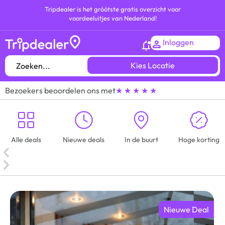
Tripdealer is het gróótste gratis overzicht voor
voordeeluitjes van Nederland!
Inloggen
Kies Locatie
Bezoekers beoordelen ons met
★ ★ ★ ★ ★
Alle deals
Nieuwe deals
In de buurt
Hoge korting
Nieuwe Deal