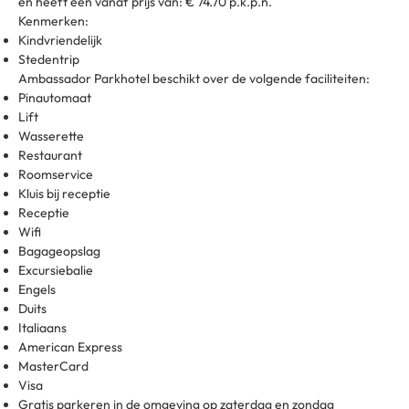
en heeft een vanaf prijs van: € 74.70 p.k.p.n.
Kenmerken:
Kindvriendelijk
Stedentrip
Ambassador Parkhotel beschikt over de volgende faciliteiten:
Pinautomaat
Lift
Wasserette
Restaurant
Roomservice
Kluis bij receptie
Receptie
Wifi
Bagageopslag
Excursiebalie
Engels
Duits
Italiaans
American Express
MasterCard
Visa
Gratis parkeren in de omgeving op zaterdag en zondag