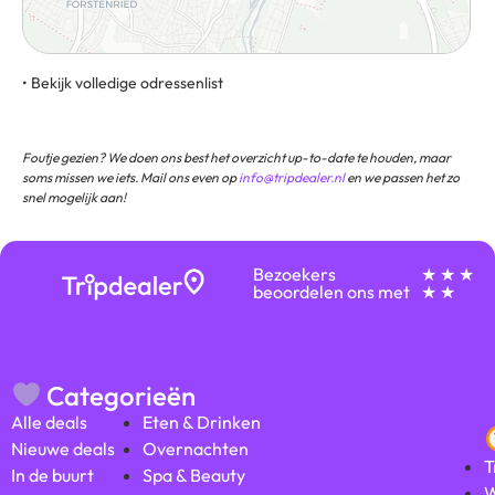
• Bekijk volledige odressenlist
Plinganserstraße 102, 81369, Munchen, Duitsland
Foutje gezien? We doen ons best het overzicht up-to-date te houden, maar
soms missen we iets. Mail ons even op
info@tripdealer.nl
en we passen het zo
snel mogelijk aan!
Bezoekers
★ ★ ★
beoordelen ons met
★ ★
Categorieën
Alle deals
Eten & Drinken
Nieuwe deals
Overnachten
T
In de buurt
Spa & Beauty
W