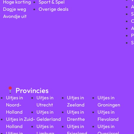
Hoge korting
Sport & Spel
A
Dagje weg
Overige deals
S
Avondje uit
C
A
P
S
Provincies
Uitjes in
Uitjes in
Uitjes in
Uitjes in
Noord-
Utrecht
Zeeland
Groningen
Holland
Uitjes in
Uitjes in
Uitjes in
Uitjes in Zuid-
Gelderland
Drenthe
Flevoland
Holland
Uitjes in
Uitjes in
Uitjes in
Uitjes in
Limburg
Friesland
Overijssel