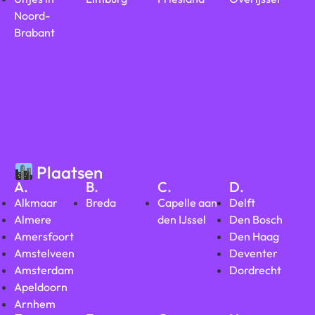
Noord-
Brabant
Plaatsen
A.
B.
C.
D.
Alkmaar
Breda
Capelle aan
Delft
Almere
den IJssel
Den Bosch
Amersfoort
Den Haag
Amstelveen
Deventer
Amsterdam
Dordrecht
Apeldoorn
Arnhem