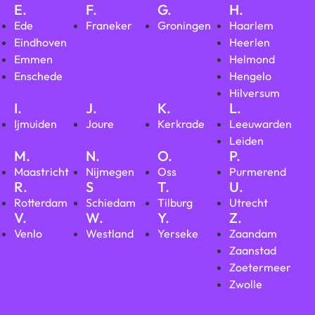
E.
F.
G.
H.
Ede
Franeker
Groningen
Haarlem
Eindhoven
Heerlen
Emmen
Helmond
Enschede
Hengelo
Hilversum
I.
J.
K.
L.
Ijmuiden
Joure
Kerkrade
Leeuwarden
Leiden
M.
N.
O.
P.
Maastricht
Nijmegen
Oss
Purmerend
R.
S
T.
U.
Rotterdam
Schiedam
Tilburg
Utrecht
V.
W.
Y.
Z.
Venlo
Westland
Yerseke
Zaandam
Zaanstad
Zoetermeer
Zwolle