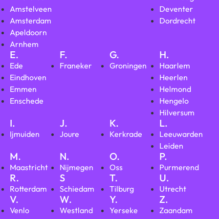
Amstelveen
Deventer
Amsterdam
Dordrecht
Apeldoorn
Arnhem
E.
F.
G.
H.
Ede
Franeker
Groningen
Haarlem
Eindhoven
Heerlen
Emmen
Helmond
Enschede
Hengelo
Hilversum
I.
J.
K.
L.
Ijmuiden
Joure
Kerkrade
Leeuwarden
Leiden
M.
N.
O.
P.
Maastricht
Nijmegen
Oss
Purmerend
R.
S
T.
U.
Rotterdam
Schiedam
Tilburg
Utrecht
V.
W.
Y.
Z.
Venlo
Westland
Yerseke
Zaandam