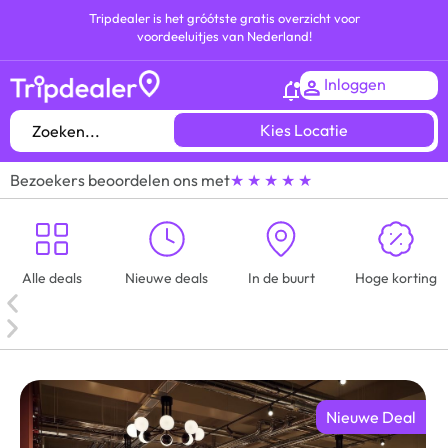
Tripdealer is het gróótste gratis overzicht voor
voordeeluitjes van Nederland!
Inloggen
Kies Locatie
Bezoekers beoordelen ons met
★ ★ ★ ★ ★
Alle deals
Nieuwe deals
In de buurt
Hoge korting
Nieuwe Deal