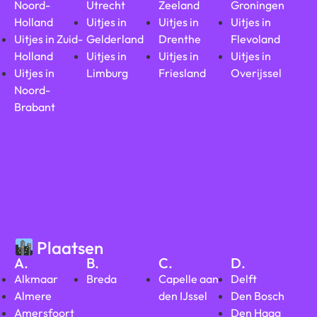
Noord-
Utrecht
Zeeland
Groningen
Holland
Uitjes in
Uitjes in
Uitjes in
Uitjes in Zuid-
Gelderland
Drenthe
Flevoland
Holland
Uitjes in
Uitjes in
Uitjes in
Uitjes in
Limburg
Friesland
Overijssel
Noord-
Brabant
Plaatsen
A.
B.
C.
D.
Alkmaar
Breda
Capelle aan
Delft
Almere
den IJssel
Den Bosch
Amersfoort
Den Haag