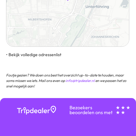
• Bekijk volledige odressenlist
Am Ausbesserungswerk 8, 80939, Munchen, Duitsland
Foutje gezien? We doen ons best het overzicht up-to-date te houden, maar
soms missen we iets. Mail ons even op
info@tripdealer.nl
en we passen het zo
snel mogelijk aan!
Bezoekers
★ ★ ★
beoordelen ons met
★ ★