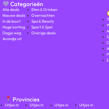
Categorieën
Alle deals
Eten & Drinken
Nieuwe deals
Overnachten
T
In de buurt
Spa & Beauty
W
Hoge korting
Sport & Spel
A
Dagje weg
Overige deals
S
Avondje uit
C
A
P
S
Provincies
Uitjes in
Uitjes in
Uitjes in
Uitjes in