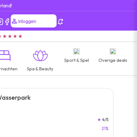
rland!
Inloggen
★ ★ ★ ★ ★
Sport & Spel
Overige deals
rnachten
Spa & Beauty
Wasserpark
★
4/5
21%