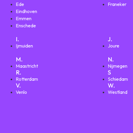
Ede
Franeker
Eindhoven
Emmen
Enschede
I.
J.
Ijmuiden
Joure
M.
N.
Maastricht
Nijmegen
R.
S
Rotterdam
Schiedam
V.
W.
Venlo
Westland