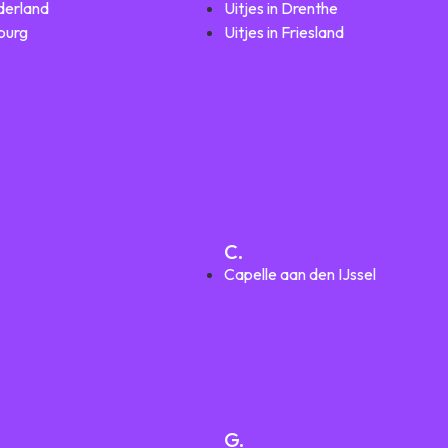
lderland
Uitjes in Drenthe
mburg
Uitjes in Friesland
C.
Capelle aan den IJssel
G.