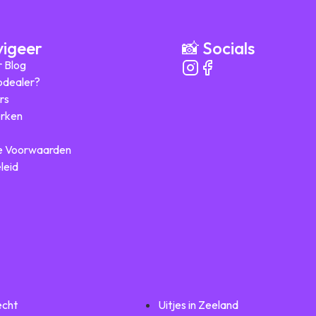
vigeer
📸 Socials
r Blog
ipdealer?
rs
rken
 Voorwaarden
leid
echt
Uitjes in Zeeland