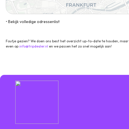
• Bekijk volledige odressenlist
Friedberger Landstraße 285, 60389, Frankfurt am Main, Duitsla
Foutje gezien? We doen ons best het overzicht up-to-date te houden, maar 
even op
info@tripdealer.nl
en we passen het zo snel mogelijk aan!