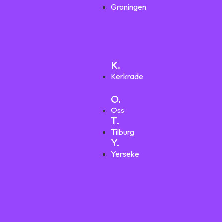
Groningen
K.
Kerkrade
O.
Oss
T.
Tilburg
Y.
Yerseke