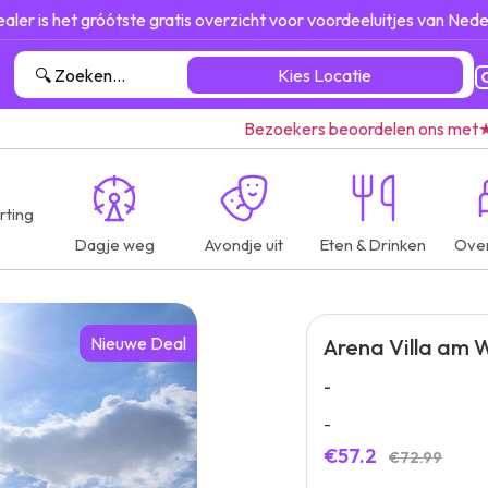
ealer is het gróótste gratis overzicht voor voordeeluitjes van Nede
Kies Locatie
Bezoekers beoordelen ons met
rting
Dagje weg
Avondje uit
Eten & Drinken
Ove
Nieuwe Deal
Arena Villa am 
-
-
€57.2
€72.99