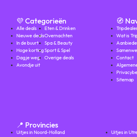
💜 Categorieën
🧭 Na
Alle deals
Eten & Drinken
Tripdeale
Nieuwe deals
Overnachten
Wat is Tr
In de buurt
Spa & Beauty
Aanbiede
Hoge korting
Sport & Spel
Samenwe
Dagje weg
Overige deals
Contact
Avondje uit
Algemene
Privacybe
Sitemap
📍 Provincies
Uitjes in Noord-Holland
Uitjes in Utr