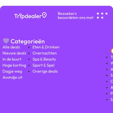
Bezoekers
★ ★ ★
beoordelen ons met
★ ★
Categorieën
Alle deals
Eten & Drinken
Nieuwe deals
Overnachten
T
In de buurt
Spa & Beauty
W
Hoge korting
Sport & Spel
A
Dagje weg
Overige deals
S
Avondje uit
C
A
P
S