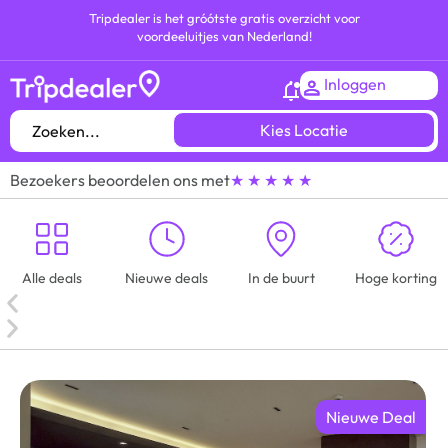
Tripdealer is het gróótste gratis overzicht voor
voordeeluitjes van Nederland!
Inloggen
Kies Locatie
Bezoekers beoordelen ons met
★ ★ ★ ★ ★
Alle deals
Nieuwe deals
In de buurt
Hoge korting
Nieuwe Deal