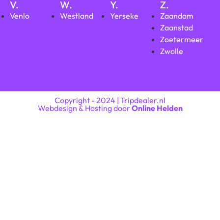
V.
W.
Y.
Z.
Venlo
Westland
Yerseke
Zaandam
Zaanstad
Zoetermeer
Zwolle
Copyright - 2024 | Tripdealer.nl
Webdesign & Hosting door
Online Helden