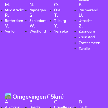
M.
N.
O.
P.
Maastricht
Nijmegen
Oss
Purmerend
R.
S
T.
U.
Rotterdam
Schiedam
Tilburg
Utrecht
V.
W.
Y.
Z.
Venlo
Westland
Yerseke
Zaandam
Zaanstad
Zoetermeer
Zwolle
Omgevingen (15km)
A.
B.
C.
D.
Alkmaar
Breda
Capelle aan
Delft