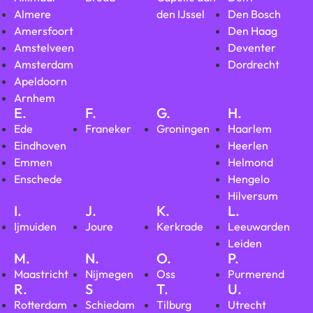
Almere
den IJssel
Den Bosch
Amersfoort
Den Haag
Amstelveen
Deventer
Amsterdam
Dordrecht
Apeldoorn
Arnhem
E.
F.
G.
H.
Ede
Franeker
Groningen
Haarlem
Eindhoven
Heerlen
Emmen
Helmond
Enschede
Hengelo
Hilversum
I.
J.
K.
L.
Ijmuiden
Joure
Kerkrade
Leeuwarden
Leiden
M.
N.
O.
P.
Maastricht
Nijmegen
Oss
Purmerend
R.
S
T.
U.
Rotterdam
Schiedam
Tilburg
Utrecht