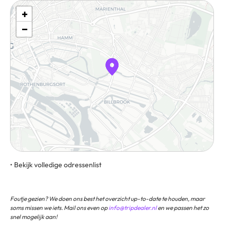
+
−
• Bekijk volledige odressenlist
Wöhlerstraße 2, 22113, Hamburg, Duitsland
Foutje gezien? We doen ons best het overzicht up-to-date te houden, maar
soms missen we iets. Mail ons even op
info@tripdealer.nl
en we passen het zo
snel mogelijk aan!