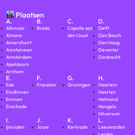
Plaatsen
A.
B.
C.
D.
Alkmaar
Breda
Capelle aan
Delft
Almere
den IJssel
Den Bosch
Amersfoort
Den Haag
Amstelveen
Deventer
Amsterdam
Dordrecht
Apeldoorn
Arnhem
E.
F.
G.
H.
Ede
Franeker
Groningen
Haarlem
Eindhoven
Heerlen
Emmen
Helmond
Enschede
Hengelo
Hilversum
I.
J.
K.
L.
Ijmuiden
Joure
Kerkrade
Leeuwarden
Leiden