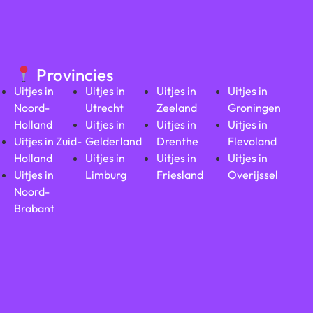
Provincies
Uitjes in
Uitjes in
Uitjes in
Uitjes in
Noord-
Utrecht
Zeeland
Groningen
Holland
Uitjes in
Uitjes in
Uitjes in
Uitjes in Zuid-
Gelderland
Drenthe
Flevoland
Holland
Uitjes in
Uitjes in
Uitjes in
Uitjes in
Limburg
Friesland
Overijssel
Noord-
Brabant