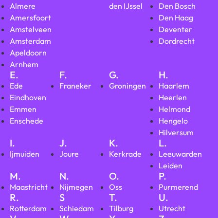
Almere
den IJssel
Den Bosch
Amersfoort
Den Haag
Amstelveen
Deventer
Amsterdam
Dordrecht
Apeldoorn
Arnhem
E.
F.
G.
H.
Ede
Franeker
Groningen
Haarlem
Eindhoven
Heerlen
Emmen
Helmond
Enschede
Hengelo
Hilversum
I.
J.
K.
L.
Ijmuiden
Joure
Kerkrade
Leeuwarden
Leiden
M.
N.
O.
P.
Maastricht
Nijmegen
Oss
Purmerend
R.
S
T.
U.
Rotterdam
Schiedam
Tilburg
Utrecht