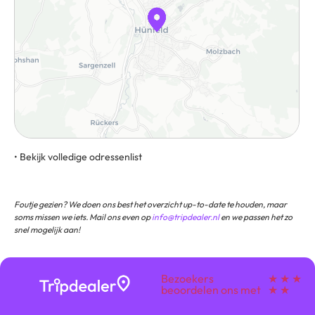
• Bekijk volledige odressenlist
Josefstraße 1, 36088, Hünfeld, Duitsland
Foutje gezien? We doen ons best het overzicht up-to-date te houden, maar
soms missen we iets. Mail ons even op
info@tripdealer.nl
en we passen het zo
snel mogelijk aan!
Bezoekers
★ ★ ★
beoordelen ons met
★ ★