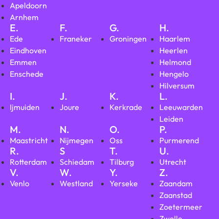
Apeldoorn
Arnhem
E.
F.
G.
H.
Ede
Franeker
Groningen
Haarlem
Eindhoven
Heerlen
Emmen
Helmond
Enschede
Hengelo
Hilversum
I.
J.
K.
L.
Ijmuiden
Joure
Kerkrade
Leeuwarden
Leiden
M.
N.
O.
P.
Maastricht
Nijmegen
Oss
Purmerend
R.
S
T.
U.
Rotterdam
Schiedam
Tilburg
Utrecht
V.
W.
Y.
Z.
Venlo
Westland
Yerseke
Zaandam
Zaanstad
Zoetermeer
Zwolle