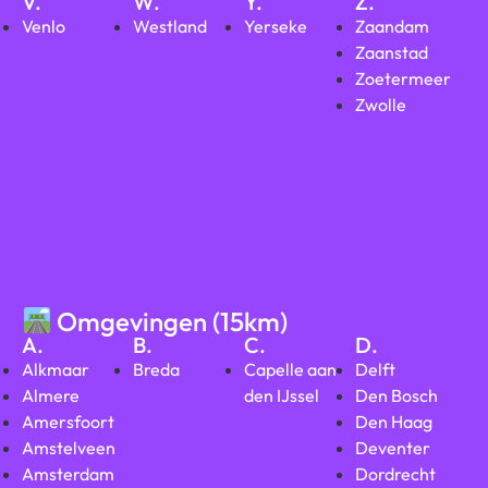
V.
W.
Y.
Z.
Venlo
Westland
Yerseke
Zaandam
Zaanstad
Zoetermeer
Zwolle
Omgevingen (15km)
A.
B.
C.
D.
Alkmaar
Breda
Capelle aan
Delft
Almere
den IJssel
Den Bosch
Amersfoort
Den Haag
Amstelveen
Deventer
Amsterdam
Dordrecht