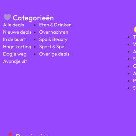
Categorieën
Alle deals
Eten & Drinken
Nieuwe deals
Overnachten
T
In de buurt
Spa & Beauty
W
Hoge korting
Sport & Spel
A
Dagje weg
Overige deals
S
Avondje uit
C
A
P
S