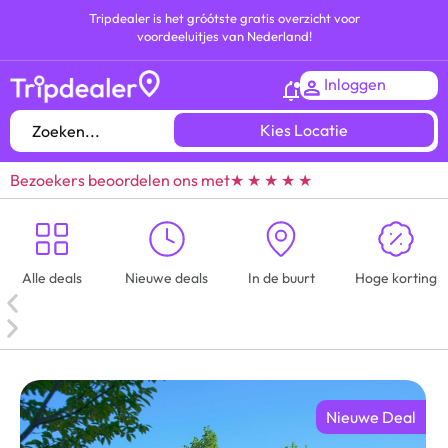
Tripdealer is het gróótste gratis overzicht voor
voordeeluitjes van Nederland!
Inloggen
Kies Locatie
Bezoekers beoordelen ons met
★ ★ ★ ★ ★
Alle deals
Nieuwe deals
In de buurt
Hoge korting
Nieuwe Deal