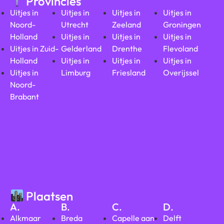
Provincies
Uitjes in
Uitjes in
Uitjes in
Uitjes in
Noord-
Utrecht
Zeeland
Groningen
Holland
Uitjes in
Uitjes in
Uitjes in
Uitjes in Zuid-
Gelderland
Drenthe
Flevoland
Holland
Uitjes in
Uitjes in
Uitjes in
Uitjes in
Limburg
Friesland
Overijssel
Noord-
Brabant
Plaatsen
A.
B.
C.
D.
Alkmaar
Breda
Capelle aan
Delft