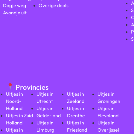
A
Dagje weg
Overige deals
S
Avondje uit
C
A
P
S
Provincies
Uitjes in
Uitjes in
Uitjes in
Uitjes in
Noord-
Utrecht
Zeeland
Groningen
Holland
Uitjes in
Uitjes in
Uitjes in
Uitjes in Zuid-
Gelderland
Drenthe
Flevoland
Holland
Uitjes in
Uitjes in
Uitjes in
Uitjes in
Limburg
Friesland
Overijssel