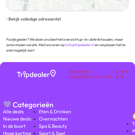
• Bekijk volledige odressenlist
Königsallee 11, 40212, Dusseldorp, Duitsland
Foutje gezien? We doen ons best het overzicht up-to-date te houden, maar
soms missen we iets. Mail ons even op
info@tripdealer.nl
en we passen het zo
snel mogelijk aan!
Bezoekers
★ ★ ★
beoordelen ons met
★ ★
Categorieën
Alle deals
Eten & Drinken
Nieuwe deals
Overnachten
T
In de buurt
Spa & Beauty
W
Hoge korting
Sport & Spel