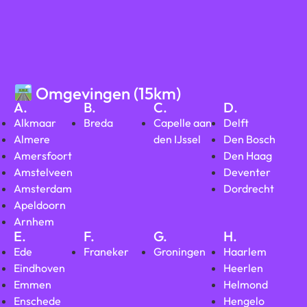
Omgevingen (15km)
A.
B.
C.
D.
Alkmaar
Breda
Capelle aan
Delft
Almere
den IJssel
Den Bosch
Amersfoort
Den Haag
Amstelveen
Deventer
Amsterdam
Dordrecht
Apeldoorn
Arnhem
E.
F.
G.
H.
Ede
Franeker
Groningen
Haarlem
Eindhoven
Heerlen
Emmen
Helmond
Enschede
Hengelo