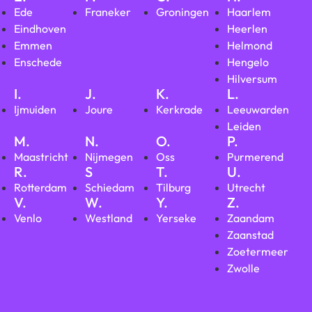
Ede
Franeker
Groningen
Haarlem
Eindhoven
Heerlen
Emmen
Helmond
Enschede
Hengelo
Hilversum
I.
J.
K.
L.
Ijmuiden
Joure
Kerkrade
Leeuwarden
Leiden
M.
N.
O.
P.
Maastricht
Nijmegen
Oss
Purmerend
R.
S
T.
U.
Rotterdam
Schiedam
Tilburg
Utrecht
V.
W.
Y.
Z.
Venlo
Westland
Yerseke
Zaandam
Zaanstad
Zoetermeer
Zwolle