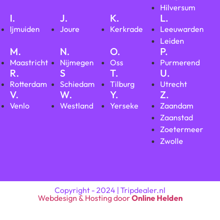
Hilversum
I.
J.
K.
L.
Ijmuiden
Joure
Kerkrade
Leeuwarden
Leiden
M.
N.
O.
P.
Maastricht
Nijmegen
Oss
Purmerend
R.
S
T.
U.
Rotterdam
Schiedam
Tilburg
Utrecht
V.
W.
Y.
Z.
Venlo
Westland
Yerseke
Zaandam
Zaanstad
Zoetermeer
Zwolle
Copyright - 2024 | Tripdealer.nl
Webdesign & Hosting door
Online Helden