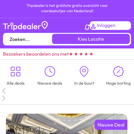
Tripdealer is het gróótste gratis overzicht voor
voordeeluitjes van Nederland!
Inloggen
Kies Locatie
Bezoekers beoordelen ons met
★ ★ ★ ★ ★
Alle deals
Nieuwe deals
In de buurt
Hoge korting
Nieuwe Deal