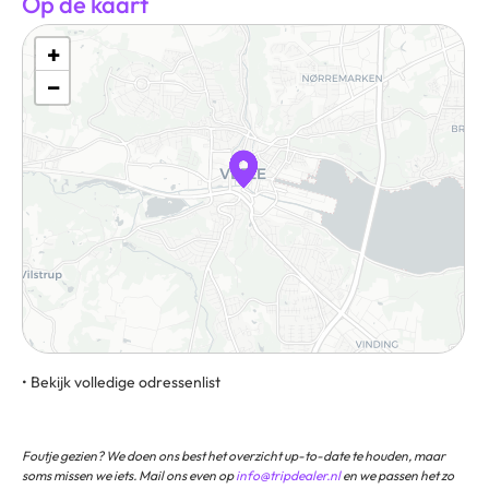
Op de kaart
+
−
• Bekijk volledige odressenlist
8A, 7100, Vejle, Denemarken
Foutje gezien? We doen ons best het overzicht up-to-date te houden, maar
soms missen we iets. Mail ons even op
info@tripdealer.nl
en we passen het zo