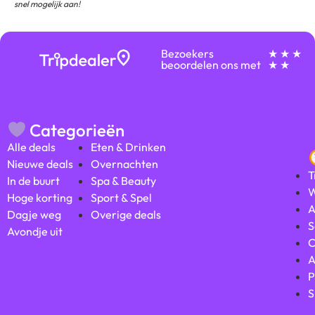
snel mogelijk aan!
Bezoekers
★ ★ ★
beoordelen ons met
★ ★
Categorieën
Alle deals
Eten & Drinken
Nieuwe deals
Overnachten
T
In de buurt
Spa & Beauty
W
Hoge korting
Sport & Spel
A
Dagje weg
Overige deals
S
Avondje uit
C
A
P
S