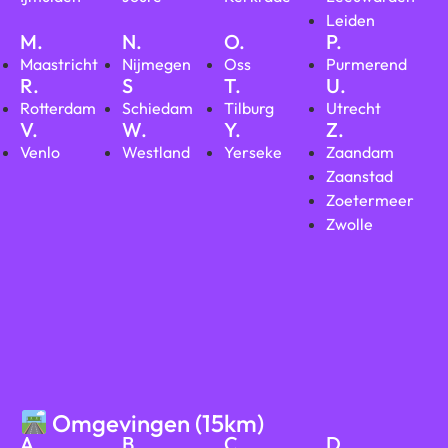
Leiden
M.
N.
O.
P.
Maastricht
Nijmegen
Oss
Purmerend
R.
S
T.
U.
Rotterdam
Schiedam
Tilburg
Utrecht
V.
W.
Y.
Z.
Venlo
Westland
Yerseke
Zaandam
Zaanstad
Zoetermeer
Zwolle
Omgevingen (15km)
A.
B.
C.
D.