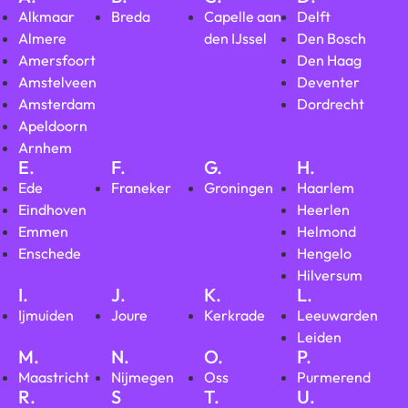
Alkmaar
Breda
Capelle aan
Delft
Almere
den IJssel
Den Bosch
Amersfoort
Den Haag
Amstelveen
Deventer
Amsterdam
Dordrecht
Apeldoorn
Arnhem
E.
F.
G.
H.
Ede
Franeker
Groningen
Haarlem
Eindhoven
Heerlen
Emmen
Helmond
Enschede
Hengelo
Hilversum
I.
J.
K.
L.
Ijmuiden
Joure
Kerkrade
Leeuwarden
Leiden
M.
N.
O.
P.
Maastricht
Nijmegen
Oss
Purmerend
R.
S
T.
U.