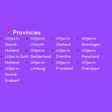
Provincies
Uitjes in
Uitjes in
Uitjes in
Uitjes in
Noord-
Utrecht
Zeeland
Groningen
Holland
Uitjes in
Uitjes in
Uitjes in
Uitjes in Zuid-
Gelderland
Drenthe
Flevoland
Holland
Uitjes in
Uitjes in
Uitjes in
Uitjes in
Limburg
Friesland
Overijssel
Noord-
Brabant