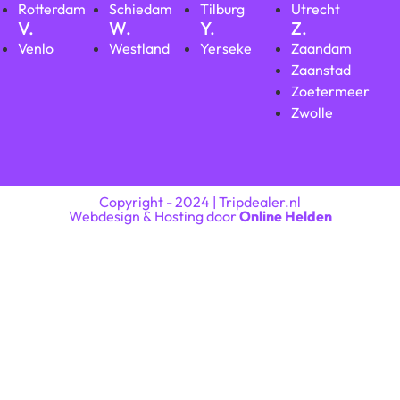
Rotterdam
Schiedam
Tilburg
Utrecht
V.
W.
Y.
Z.
Venlo
Westland
Yerseke
Zaandam
Zaanstad
Zoetermeer
Zwolle
Copyright - 2024 | Tripdealer.nl
Webdesign & Hosting door
Online Helden