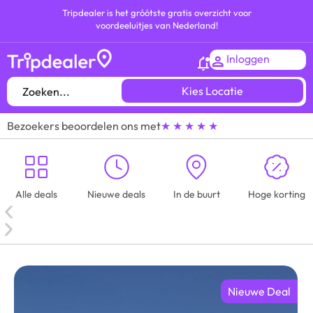
Tripdealer is het gróótste gratis overzicht voor
voordeeluitjes van Nederland!
Inloggen
Kies Locatie
Bezoekers beoordelen ons met
★ ★ ★ ★ ★
Alle deals
Nieuwe deals
In de buurt
Hoge korting
Nieuwe Deal