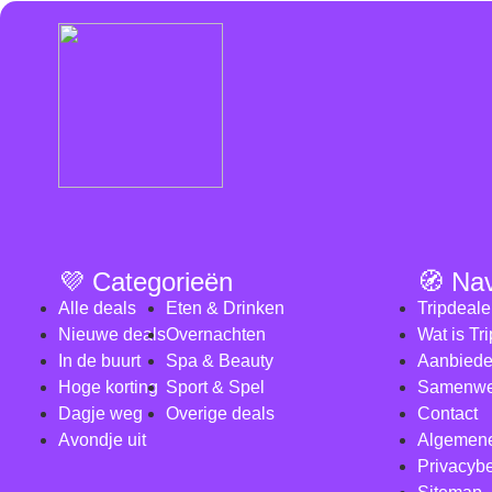
💜 Categorieën
🧭 Na
Alle deals
Eten & Drinken
Tripdeale
Nieuwe deals
Overnachten
Wat is Tr
In de buurt
Spa & Beauty
Aanbiede
Hoge korting
Sport & Spel
Samenwe
Dagje weg
Overige deals
Contact
Avondje uit
Algemen
Privacybe