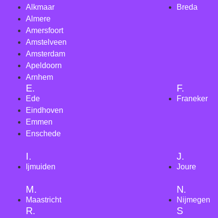
Alkmaar
Breda
Almere
Amersfoort
Amstelveen
Amsterdam
Apeldoorn
Arnhem
E.
F.
Ede
Franeker
Eindhoven
Emmen
Enschede
I.
J.
Ijmuiden
Joure
M.
N.
Maastricht
Nijmegen
R.
S