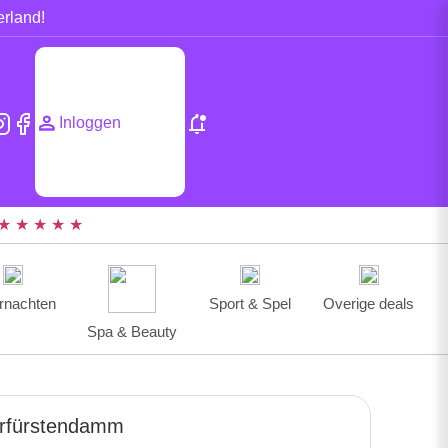
erland!
Inloggen
★ ★ ★ ★ ★
rnachten
Sport & Spel
Overige deals
Spa & Beauty
urfürstendamm