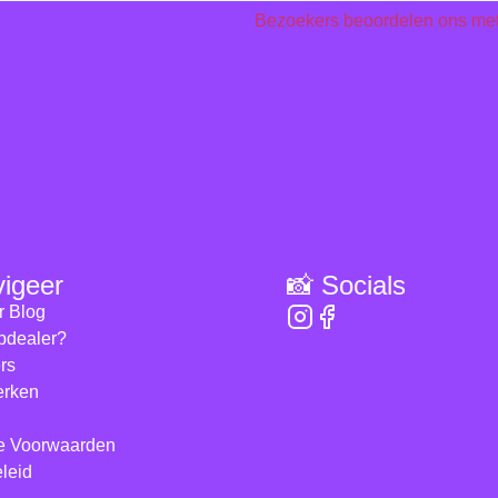
Bezoekers beoordelen ons me
vigeer
📸 Socials
r Blog
ipdealer?
rs
rken
e Voorwaarden
leid