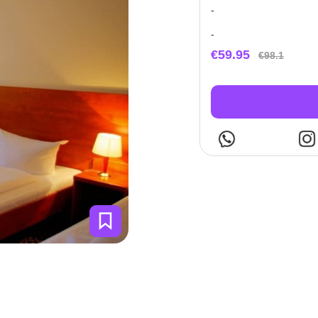
-
-
€59.95
€98.1