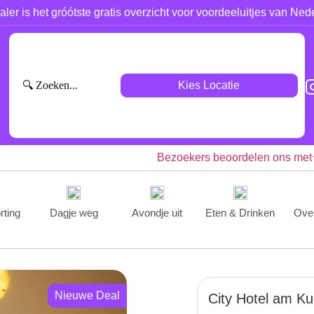
aler is het gróótste gratis overzicht voor voordeeluitjes van Ned
Kies Locatie
Bezoekers beoordelen ons met
rting
Dagje weg
Avondje uit
Eten & Drinken
Ove
Nieuwe Deal
City Hotel am K