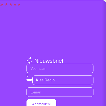
t
★ ★ ★ ★ ★
📫 Nieuwsbrief
Aanmelden!