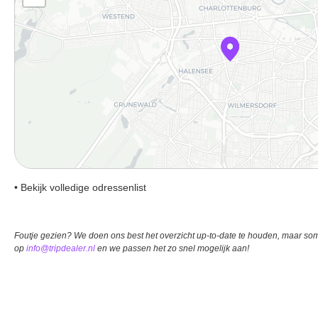
• Bekijk volledige odressenlist
Kurfürstendamm 173, 10707, Berlijn, Germany
Foutje gezien? We doen ons best het overzicht up-to-date te houden, maar som
op
info@tripdealer.nl
en we passen het zo snel mogelijk aan!