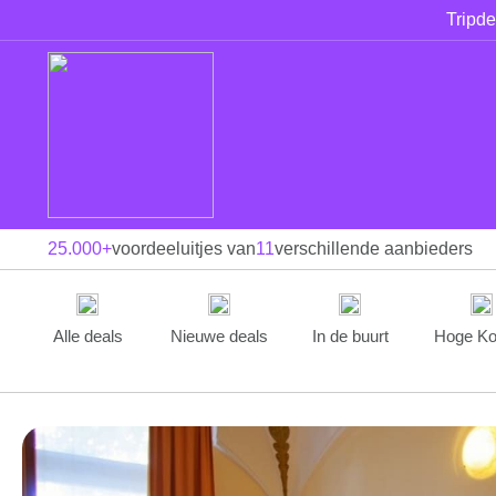
Tripde
25.000+
voordeeluitjes van
11
verschillende aanbieders
Alle deals
Nieuwe deals
In de buurt
Hoge Ko