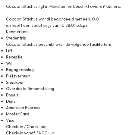
Cocoon Stachus ligt in München en beschikt over 69 kamers.
Cocoon Stachus wordt beoordeeld met een: 0.0
en heeft een vanaf prijs van: € 78.01 p.k.p.n.
Kenmerken:
Stedentrip
Cocoon Stachus beschikt over de volgende faciliteiten:
Lift
Receptie
Wifi
Bagageopslag
Fietsverhuur
Snackbar
Overdekte fietsenstalling
Engels
Duits
American Express
MasterCard
Visa
Check-in / Check-out:
Check-in vanaf: 14.00 uur