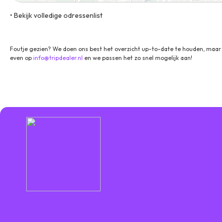
• Bekijk volledige odressenlist
Adolf-Kolping Straße 11, 80336, Munchen, Duitsland
Foutje gezien? We doen ons best het overzicht up-to-date te houden, maar 
even op
info@tripdealer.nl
en we passen het zo snel mogelijk aan!