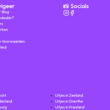
vigeer
📸 Socials
r Blog
ipdealer?
rs
rken
 Voorwaarden
leid
echt
Uitjes in Zeeland
lderland
Uitjes in Drenthe
mburg
Uitjes in Friesland