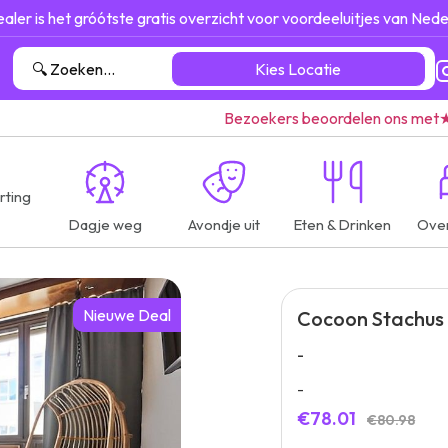
ealer is het gróótste gratis overzicht voor voordeeluitjes van Nede
Kies Locatie
Bezoekers beoordelen ons met
rting
Dagje weg
Avondje uit
Eten & Drinken
Ove
Nieuwe Deal
Cocoon Stachus
-
-
€78.01
€80.98