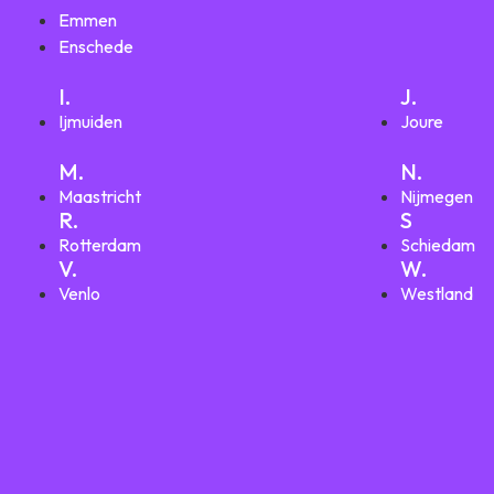
Emmen
Enschede
I.
J.
Ijmuiden
Joure
M.
N.
Maastricht
Nijmegen
R.
S
Rotterdam
Schiedam
V.
W.
Venlo
Westland