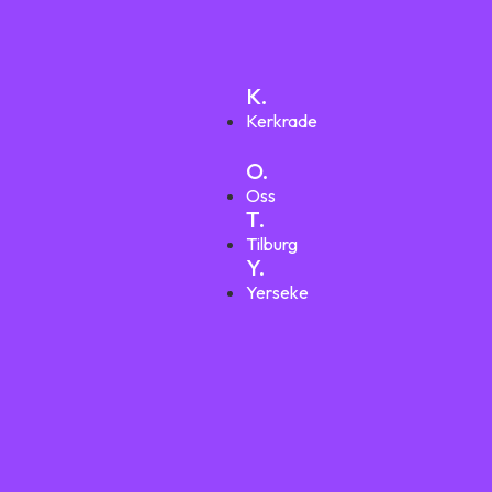
K.
Kerkrade
O.
Oss
T.
Tilburg
Y.
Yerseke