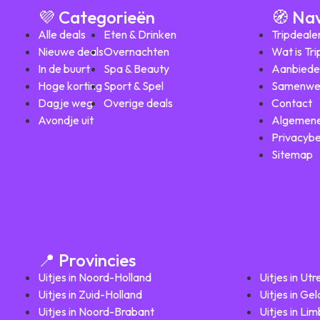
💜 Categorieën
🧭 Na
Alle deals
Eten & Drinken
Tripdeale
Nieuwe deals
Overnachten
Wat is Tr
In de buurt
Spa & Beauty
Aanbiede
Hoge korting
Sport & Spel
Samenwe
Dagje weg
Overige deals
Contact
Avondje uit
Algemene
Privacybe
Sitemap
📍 Provincies
Uitjes in Noord-Holland
Uitjes in Utr
Uitjes in Zuid-Holland
Uitjes in Ge
Uitjes in Noord-Brabant
Uitjes in Li