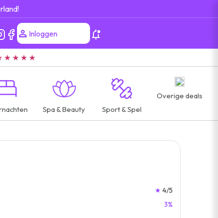
rland!
Inloggen
★ ★ ★ ★ ★
Overige deals
rnachten
Spa & Beauty
Sport & Spel
★
4/5
3%