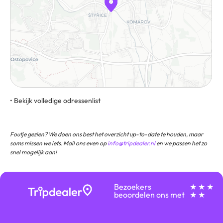
• Bekijk volledige odressenlist
Holandská 12, 639 00, Brno, Tsjechië
Foutje gezien? We doen ons best het overzicht up-to-date te houden, maar
soms missen we iets. Mail ons even op
info@tripdealer.nl
en we passen het zo
snel mogelijk aan!
Bezoekers
★ ★ ★
beoordelen ons met
★ ★