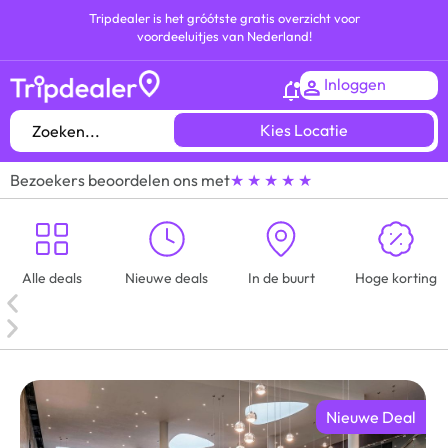
Tripdealer is het gróótste gratis overzicht voor
voordeeluitjes van Nederland!
Inloggen
Kies Locatie
Bezoekers beoordelen ons met
★ ★ ★ ★ ★
Alle deals
Nieuwe deals
In de buurt
Hoge korting
Nieuwe Deal