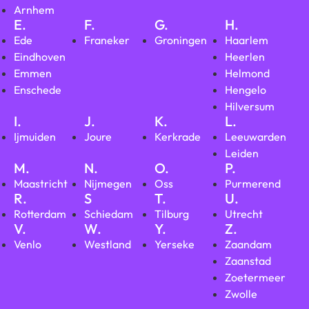
Arnhem
E.
F.
G.
H.
Ede
Franeker
Groningen
Haarlem
Eindhoven
Heerlen
Emmen
Helmond
Enschede
Hengelo
Hilversum
I.
J.
K.
L.
Ijmuiden
Joure
Kerkrade
Leeuwarden
Leiden
M.
N.
O.
P.
Maastricht
Nijmegen
Oss
Purmerend
R.
S
T.
U.
Rotterdam
Schiedam
Tilburg
Utrecht
V.
W.
Y.
Z.
Venlo
Westland
Yerseke
Zaandam
Zaanstad
Zoetermeer
Zwolle