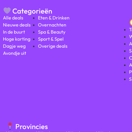
Categorieën
Alle deals
Eten & Drinken
Nieuwe deals
Overnachten
T
In de buurt
Spa & Beauty
W
Hoge korting
Sport & Spel
A
Dagje weg
Overige deals
S
Avondje uit
C
A
P
S
Provincies