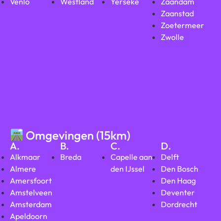
Venlo
Westland
Yerseke
Zaandam
Zaanstad
Zoetermeer
Zwolle
Omgevingen (15km)
A.
B.
C.
D.
Alkmaar
Breda
Capelle aan
Delft
Almere
den IJssel
Den Bosch
Amersfoort
Den Haag
Amstelveen
Deventer
Amsterdam
Dordrecht
Apeldoorn