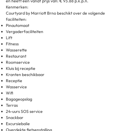
en heeft een vanaf prijs van: € 93.88 p.k.p.n.
Kenmerken:
Courtyard by Marriott Brno beschikt over de volgende
faciliteiten:
Pinautomaat
Vergaderfaciliteiten
Lift
Fitness
Wasserette
Restaurant
Roomservice
Kluis bij receptie
Kranten beschikbaar
Receptie
Wasservice
Wifi
Bagageopslag
Terras
24-uurs SOS service
Snackbar
Excursiebalie
Overdekte fietsenstalling