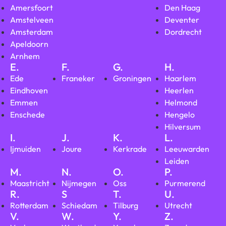
Amersfoort
Den Haag
Amstelveen
Deventer
Amsterdam
Dordrecht
Apeldoorn
Arnhem
E.
F.
G.
H.
Ede
Franeker
Groningen
Haarlem
Eindhoven
Heerlen
Emmen
Helmond
Enschede
Hengelo
Hilversum
I.
J.
K.
L.
Ijmuiden
Joure
Kerkrade
Leeuwarden
Leiden
M.
N.
O.
P.
Maastricht
Nijmegen
Oss
Purmerend
R.
S
T.
U.
Rotterdam
Schiedam
Tilburg
Utrecht
V.
W.
Y.
Z.