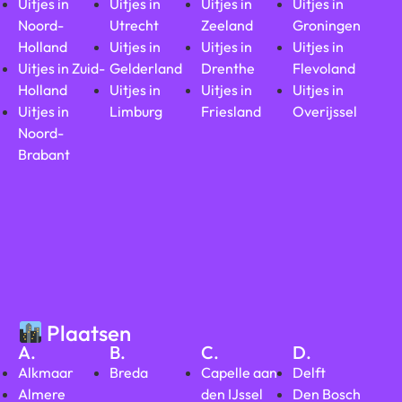
Uitjes in
Uitjes in
Uitjes in
Uitjes in
Noord-
Utrecht
Zeeland
Groningen
Holland
Uitjes in
Uitjes in
Uitjes in
Uitjes in Zuid-
Gelderland
Drenthe
Flevoland
Holland
Uitjes in
Uitjes in
Uitjes in
Uitjes in
Limburg
Friesland
Overijssel
Noord-
Brabant
Plaatsen
A.
B.
C.
D.
Alkmaar
Breda
Capelle aan
Delft
Almere
den IJssel
Den Bosch