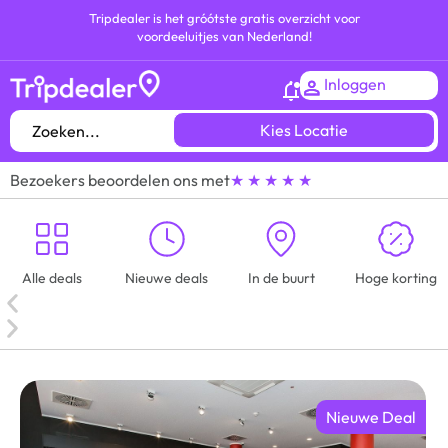
Tripdealer is het gróótste gratis overzicht voor
voordeeluitjes van Nederland!
Inloggen
Kies Locatie
Bezoekers beoordelen ons met
★ ★ ★ ★ ★
Alle deals
Nieuwe deals
In de buurt
Hoge korting
Nieuwe Deal