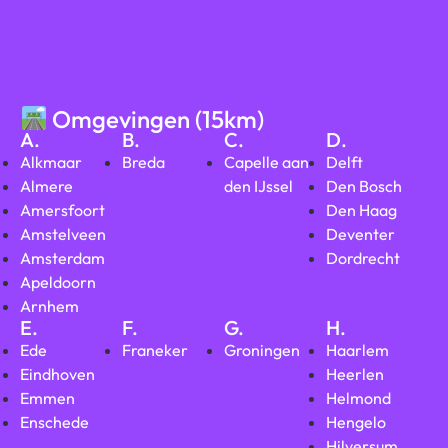
Omgevingen (15km)
A.
B.
C.
D.
Alkmaar
Breda
Capelle aan
Delft
Almere
den IJssel
Den Bosch
Amersfoort
Den Haag
Amstelveen
Deventer
Amsterdam
Dordrecht
Apeldoorn
Arnhem
E.
F.
G.
H.
Ede
Franeker
Groningen
Haarlem
Eindhoven
Heerlen
Emmen
Helmond
Enschede
Hengelo
Hilversum