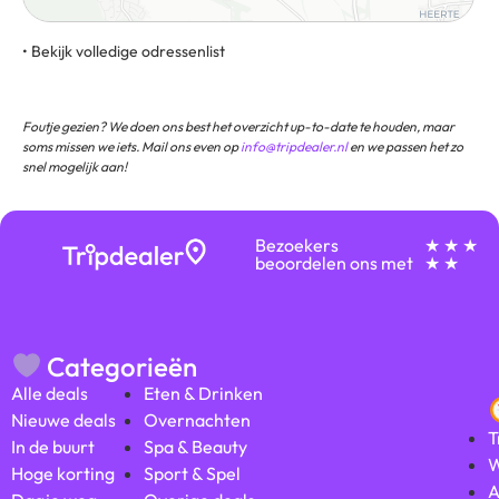
• Bekijk volledige odressenlist
Chemnitzer Straße 29, 38226, Salzgitter, Duitsland
Foutje gezien? We doen ons best het overzicht up-to-date te houden, maar
soms missen we iets. Mail ons even op
info@tripdealer.nl
en we passen het zo
snel mogelijk aan!
Bezoekers
★ ★ ★
beoordelen ons met
★ ★
Categorieën
Alle deals
Eten & Drinken
Nieuwe deals
Overnachten
T
In de buurt
Spa & Beauty
W
Hoge korting
Sport & Spel
A