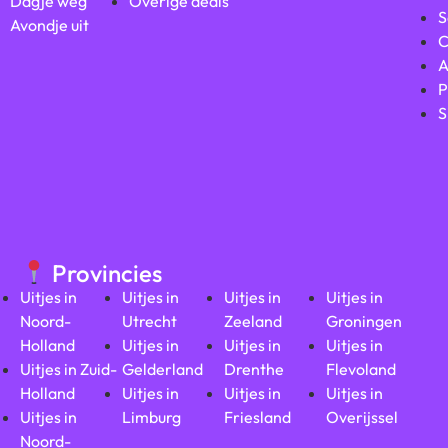
Dagje weg
Overige deals
S
Avondje uit
C
A
P
S
Provincies
Uitjes in
Uitjes in
Uitjes in
Uitjes in
Noord-
Utrecht
Zeeland
Groningen
Holland
Uitjes in
Uitjes in
Uitjes in
Uitjes in Zuid-
Gelderland
Drenthe
Flevoland
Holland
Uitjes in
Uitjes in
Uitjes in
Uitjes in
Limburg
Friesland
Overijssel
Noord-