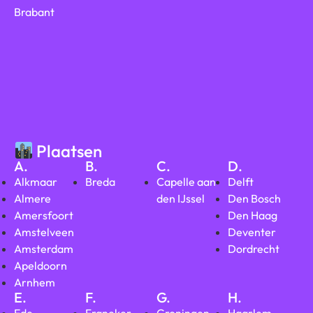
Brabant
Plaatsen
A.
B.
C.
D.
Alkmaar
Breda
Capelle aan
Delft
Almere
den IJssel
Den Bosch
Amersfoort
Den Haag
Amstelveen
Deventer
Amsterdam
Dordrecht
Apeldoorn
Arnhem
E.
F.
G.
H.
Ede
Franeker
Groningen
Haarlem