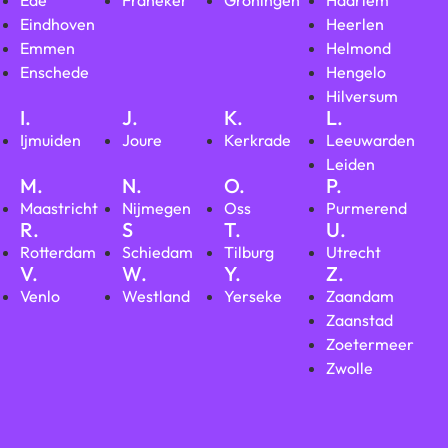
Eindhoven
Heerlen
Emmen
Helmond
Enschede
Hengelo
Hilversum
I.
J.
K.
L.
Ijmuiden
Joure
Kerkrade
Leeuwarden
Leiden
M.
N.
O.
P.
Maastricht
Nijmegen
Oss
Purmerend
R.
S
T.
U.
Rotterdam
Schiedam
Tilburg
Utrecht
V.
W.
Y.
Z.
Venlo
Westland
Yerseke
Zaandam
Zaanstad
Zoetermeer
Zwolle