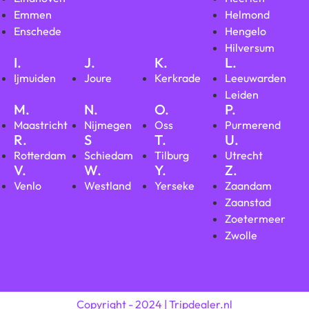
Emmen
Helmond
Enschede
Hengelo
Hilversum
I.
J.
K.
L.
Ijmuiden
Joure
Kerkrade
Leeuwarden
Leiden
M.
N.
O.
P.
Maastricht
Nijmegen
Oss
Purmerend
R.
S
T.
U.
Rotterdam
Schiedam
Tilburg
Utrecht
V.
W.
Y.
Z.
Venlo
Westland
Yerseke
Zaandam
Zaanstad
Zoetermeer
Zwolle
Copyright - 2024 | Tripdealer.nl