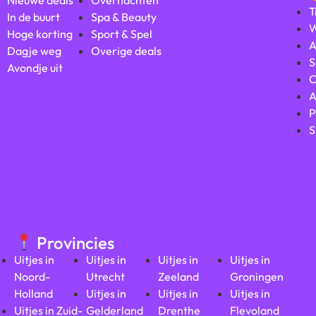
T
In de buurt
Spa & Beauty
W
Hoge korting
Sport & Spel
A
Dagje weg
Overige deals
S
Avondje uit
C
A
P
S
Provincies
Uitjes in
Uitjes in
Uitjes in
Uitjes in
Noord-
Utrecht
Zeeland
Groningen
Holland
Uitjes in
Uitjes in
Uitjes in
Uitjes in Zuid-
Gelderland
Drenthe
Flevoland