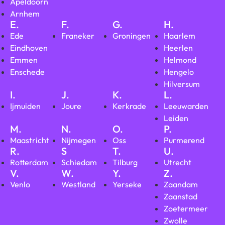
Apeldoorn
Arnhem
E.
F.
G.
H.
Ede
Franeker
Groningen
Haarlem
Eindhoven
Heerlen
Emmen
Helmond
Enschede
Hengelo
Hilversum
I.
J.
K.
L.
Ijmuiden
Joure
Kerkrade
Leeuwarden
Leiden
M.
N.
O.
P.
Maastricht
Nijmegen
Oss
Purmerend
R.
S
T.
U.
Rotterdam
Schiedam
Tilburg
Utrecht
V.
W.
Y.
Z.
Venlo
Westland
Yerseke
Zaandam
Zaanstad
Zoetermeer
Zwolle