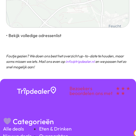
• Bekijk volledige odressenlist
Oelser Straße 2, 90475, Neurenberg, Duitsland
Foutje gezien? We doen ons best het overzicht up-to-date te houden, maar
soms missen we iets. Mail ons even op
info@tripdealer.nl
en we passen het zo
snel mogelijk aan!
Bezoekers
★ ★ ★
beoordelen ons met
★ ★
Categorieën
Alle deals
Eten & Drinken
Nieuwe deals
Overnachten