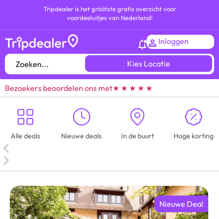
Tripdealer is het gróótste gratis overzicht voor
voordeeluitjes van Nederland!
Inloggen
Kies Locatie
Bezoekers beoordelen ons met
★ ★ ★ ★ ★
Alle deals
Nieuwe deals
In de buurt
Hoge korting
Nieuwe Deal