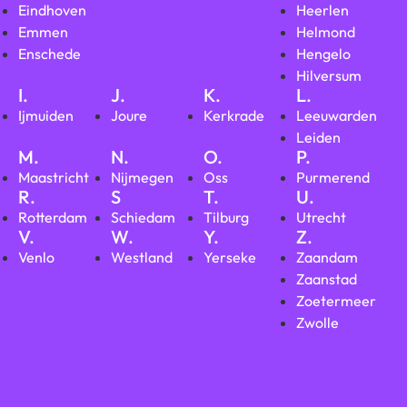
Eindhoven
Heerlen
Emmen
Helmond
Enschede
Hengelo
Hilversum
I.
J.
K.
L.
Ijmuiden
Joure
Kerkrade
Leeuwarden
Leiden
M.
N.
O.
P.
Maastricht
Nijmegen
Oss
Purmerend
R.
S
T.
U.
Rotterdam
Schiedam
Tilburg
Utrecht
V.
W.
Y.
Z.
Venlo
Westland
Yerseke
Zaandam
Zaanstad
Zoetermeer
Zwolle