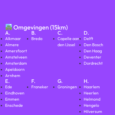
Omgevingen (15km)
A.
B.
C.
D.
Alkmaar
Breda
Capelle aan
Delft
Almere
den IJssel
Den Bosch
Amersfoort
Den Haag
Amstelveen
Deventer
Amsterdam
Dordrecht
Apeldoorn
Arnhem
E.
F.
G.
H.
Ede
Franeker
Groningen
Haarlem
Eindhoven
Heerlen
Emmen
Helmond
Enschede
Hengelo
Hilversum