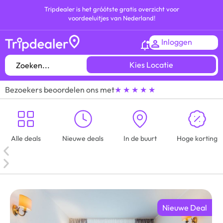
Tripdealer is het gróótste gratis overzicht voor
voordeeluitjes van Nederland!
Inloggen
Kies Locatie
Bezoekers beoordelen ons met
★ ★ ★ ★ ★
Alle deals
Nieuwe deals
In de buurt
Hoge korting
Nieuwe Deal