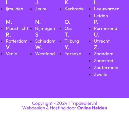
I.
J.
K.
L.
Ijmuiden
Joure
Kerkrade
Leeuwarden
Leiden
M.
N.
O.
P.
Maastricht
Nijmegen
Oss
Purmerend
R.
S
T.
U.
Rotterdam
Schiedam
Tilburg
Utrecht
V.
W.
Y.
Z.
Venlo
Westland
Yerseke
Zaandam
Zaanstad
Zoetermeer
Zwolle
Copyright - 2024 | Tripdealer.nl
Webdesign & Hosting door
Online Helden