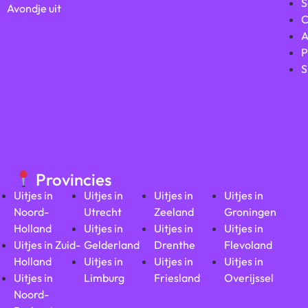
S
Avondje uit
C
A
P
S
Provincies
Uitjes in
Uitjes in
Uitjes in
Uitjes in
Noord-
Utrecht
Zeeland
Groningen
Holland
Uitjes in
Uitjes in
Uitjes in
Uitjes in Zuid-
Gelderland
Drenthe
Flevoland
Holland
Uitjes in
Uitjes in
Uitjes in
Uitjes in
Limburg
Friesland
Overijssel
Noord-