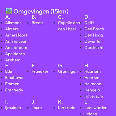
Omgevingen (15km)
A.
B.
C.
D.
Alkmaar
Breda
Capelle aan
Delft
Almere
den IJssel
Den Bosch
Amersfoort
Den Haag
Amstelveen
Deventer
Amsterdam
Dordrecht
Apeldoorn
Arnhem
E.
F.
G.
H.
Ede
Franeker
Groningen
Haarlem
Eindhoven
Heerlen
Emmen
Helmond
Enschede
Hengelo
Hilversum
I.
J.
K.
L.
Ijmuiden
Joure
Kerkrade
Leeuwarden
Leiden