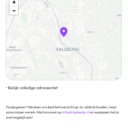
+
−
• Bekijk volledige odressenlist
Rainerstraße 6, 5020, Salzburg, Oostenrijk
Foutje gezien? We doen ons best het overzicht up-to-date te houden, maar
soms missen we iets. Mail ons even op
info@tripdealer.nl
en we passen het zo
snel mogelijk aan!