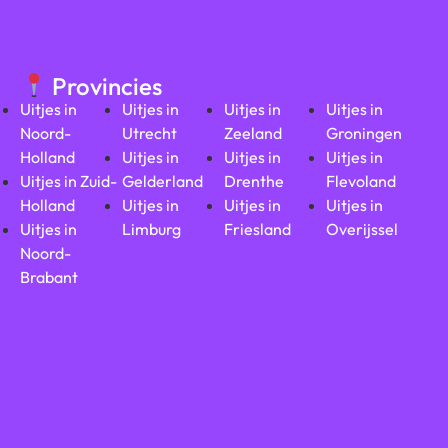
Provincies
Uitjes in
Uitjes in
Uitjes in
Uitjes in
Noord-
Utrecht
Zeeland
Groningen
Holland
Uitjes in
Uitjes in
Uitjes in
Uitjes in Zuid-
Gelderland
Drenthe
Flevoland
Holland
Uitjes in
Uitjes in
Uitjes in
Uitjes in
Limburg
Friesland
Overijssel
Noord-
Brabant