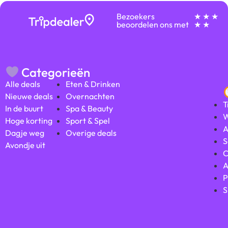
Bezoekers
★ ★ ★
beoordelen ons met
★ ★
Categorieën
Alle deals
Eten & Drinken
Nieuwe deals
Overnachten
T
In de buurt
Spa & Beauty
W
Hoge korting
Sport & Spel
A
Dagje weg
Overige deals
S
Avondje uit
C
A
P
S