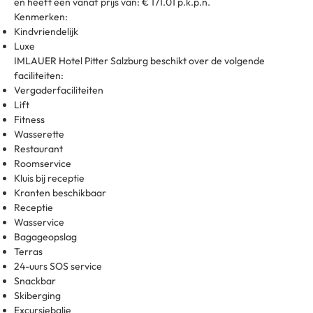
en heeft een vanaf prijs van: € 171.01 p.k.p.n.
Kenmerken:
Kindvriendelijk
Luxe
IMLAUER Hotel Pitter Salzburg beschikt over de volgende
faciliteiten:
Vergaderfaciliteiten
Lift
Fitness
Wasserette
Restaurant
Roomservice
Kluis bij receptie
Kranten beschikbaar
Receptie
Wasservice
Bagageopslag
Terras
24-uurs SOS service
Snackbar
Skiberging
Excursiebalie