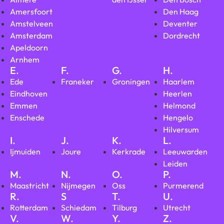
Amersfoort
Den Haag
Amstelveen
Deventer
Amsterdam
Dordrecht
Apeldoorn
Arnhem
E.
F.
G.
H.
Ede
Franeker
Groningen
Haarlem
Eindhoven
Heerlen
Emmen
Helmond
Enschede
Hengelo
Hilversum
I.
J.
K.
L.
Ijmuiden
Joure
Kerkrade
Leeuwarden
Leiden
M.
N.
O.
P.
Maastricht
Nijmegen
Oss
Purmerend
R.
S
T.
U.
Rotterdam
Schiedam
Tilburg
Utrecht
V.
W.
Y.
Z.