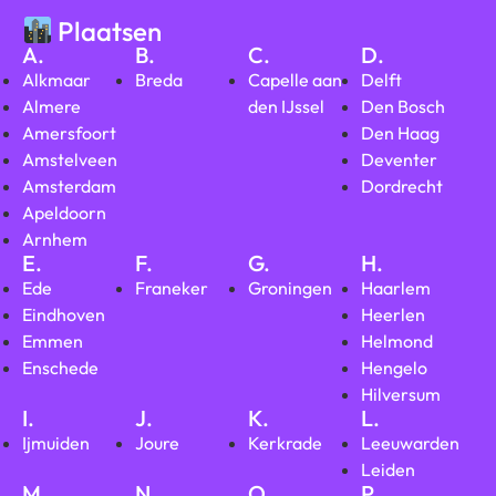
Plaatsen
A.
B.
C.
D.
Alkmaar
Breda
Capelle aan
Delft
Almere
den IJssel
Den Bosch
Amersfoort
Den Haag
Amstelveen
Deventer
Amsterdam
Dordrecht
Apeldoorn
Arnhem
E.
F.
G.
H.
Ede
Franeker
Groningen
Haarlem
Eindhoven
Heerlen
Emmen
Helmond
Enschede
Hengelo
Hilversum
I.
J.
K.
L.
Ijmuiden
Joure
Kerkrade
Leeuwarden
Leiden
M.
N.
O.
P.