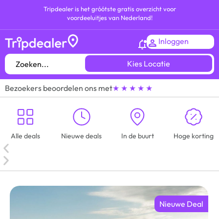
Tripdealer is het gróótste gratis overzicht voor
voordeeluitjes van Nederland!
Inloggen
Kies Locatie
Bezoekers beoordelen ons met
★ ★ ★ ★ ★
Alle deals
Nieuwe deals
In de buurt
Hoge korting
Nieuwe Deal