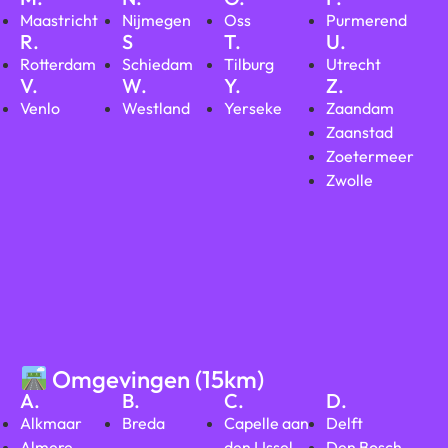
Maastricht
Nijmegen
Oss
Purmerend
R.
S
T.
U.
Rotterdam
Schiedam
Tilburg
Utrecht
V.
W.
Y.
Z.
Venlo
Westland
Yerseke
Zaandam
Zaanstad
Zoetermeer
Zwolle
Omgevingen (15km)
A.
B.
C.
D.
Alkmaar
Breda
Capelle aan
Delft
Almere
den IJssel
Den Bosch