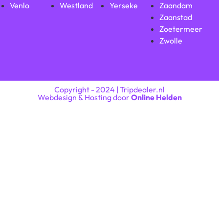
Venlo
Westland
Yerseke
Zaandam
Zaanstad
Zoetermeer
Zwolle
Copyright - 2024 | Tripdealer.nl
Webdesign & Hosting door
Online Helden