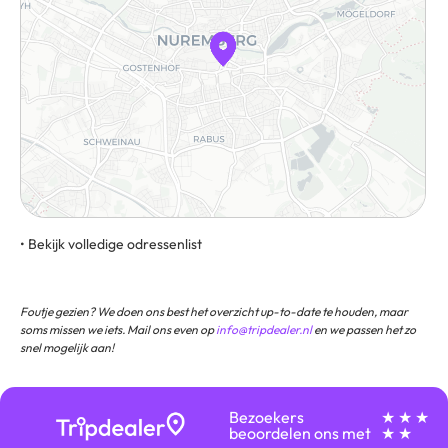
• Bekijk volledige odressenlist
Bahnhofstraße 1, 90402, Neurenberg, Duitsland
Foutje gezien? We doen ons best het overzicht up-to-date te houden, maar
soms missen we iets. Mail ons even op
info@tripdealer.nl
en we passen het zo
snel mogelijk aan!
Bezoekers
★ ★ ★
beoordelen ons met
★ ★