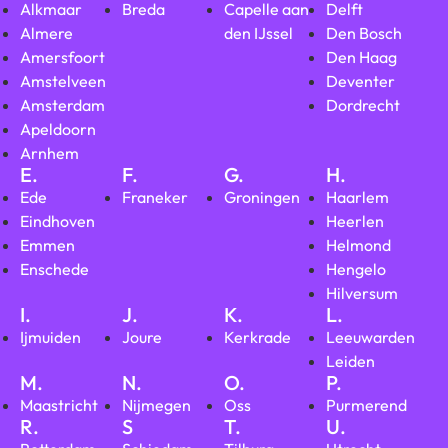
Alkmaar
Breda
Capelle aan
Delft
Almere
den IJssel
Den Bosch
Amersfoort
Den Haag
Amstelveen
Deventer
Amsterdam
Dordrecht
Apeldoorn
Arnhem
E.
F.
G.
H.
Ede
Franeker
Groningen
Haarlem
Eindhoven
Heerlen
Emmen
Helmond
Enschede
Hengelo
Hilversum
I.
J.
K.
L.
Ijmuiden
Joure
Kerkrade
Leeuwarden
Leiden
M.
N.
O.
P.
Maastricht
Nijmegen
Oss
Purmerend
R.
S
T.
U.