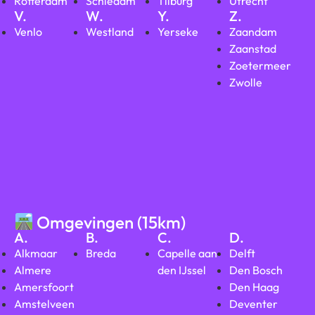
Rotterdam
Schiedam
Tilburg
Utrecht
V.
W.
Y.
Z.
Venlo
Westland
Yerseke
Zaandam
Zaanstad
Zoetermeer
Zwolle
Omgevingen (15km)
A.
B.
C.
D.
Alkmaar
Breda
Capelle aan
Delft
Almere
den IJssel
Den Bosch
Amersfoort
Den Haag
Amstelveen
Deventer