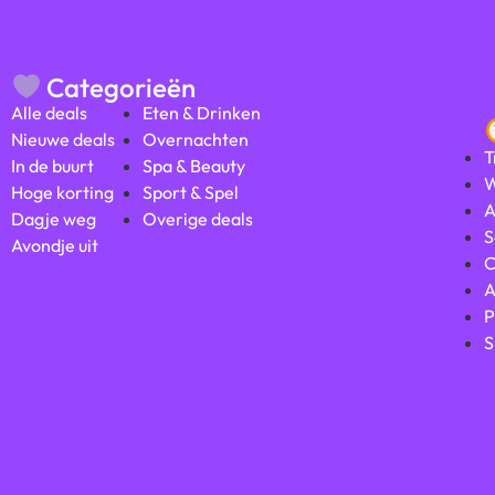
Categorieën
Alle deals
Eten & Drinken
Nieuwe deals
Overnachten
T
In de buurt
Spa & Beauty
W
Hoge korting
Sport & Spel
A
Dagje weg
Overige deals
S
Avondje uit
C
A
P
S