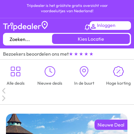
Tripdealer is het gróótste gratis overzicht voor
voordeeluitjes van Nederland!
Inloggen
Kies Locatie
Bezoekers beoordelen ons met
★ ★ ★ ★ ★
Alle deals
Nieuwe deals
In de buurt
Hoge korting
Nieuwe Deal