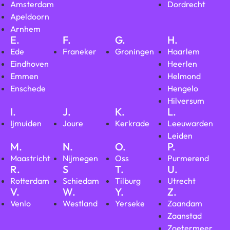
Amsterdam
Dordrecht
Apeldoorn
Arnhem
E.
F.
G.
H.
Ede
Franeker
Groningen
Haarlem
Eindhoven
Heerlen
Emmen
Helmond
Enschede
Hengelo
Hilversum
I.
J.
K.
L.
Ijmuiden
Joure
Kerkrade
Leeuwarden
Leiden
M.
N.
O.
P.
Maastricht
Nijmegen
Oss
Purmerend
R.
S
T.
U.
Rotterdam
Schiedam
Tilburg
Utrecht
V.
W.
Y.
Z.
Venlo
Westland
Yerseke
Zaandam
Zaanstad
Zoetermeer