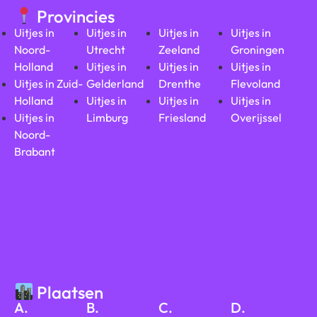
Provincies
Uitjes in
Uitjes in
Uitjes in
Uitjes in
Noord-
Utrecht
Zeeland
Groningen
Holland
Uitjes in
Uitjes in
Uitjes in
Uitjes in Zuid-
Gelderland
Drenthe
Flevoland
Holland
Uitjes in
Uitjes in
Uitjes in
Uitjes in
Limburg
Friesland
Overijssel
Noord-
Brabant
Plaatsen
A.
B.
C.
D.