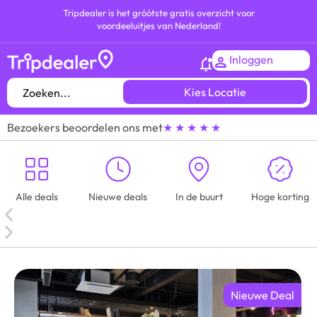
Tripdealer is het gróótste gratis overzicht voor
voordeeluitjes van Nederland!
Inloggen
Kies Locatie
Bezoekers beoordelen ons met
★ ★ ★ ★ ★
Alle deals
Nieuwe deals
In de buurt
Hoge korting
Nieuwe Deal