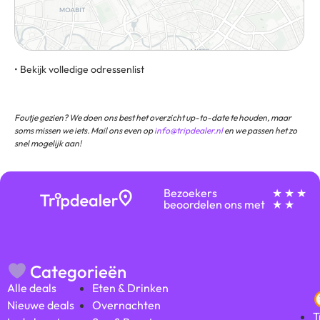
• Bekijk volledige odressenlist
Hochstraße 2, 13357, Berlijn, Duitsland
Foutje gezien? We doen ons best het overzicht up-to-date te houden, maar
soms missen we iets. Mail ons even op
info@tripdealer.nl
en we passen het zo
snel mogelijk aan!
Bezoekers
★ ★ ★
beoordelen ons met
★ ★
Categorieën
Alle deals
Eten & Drinken
Nieuwe deals
Overnachten
T