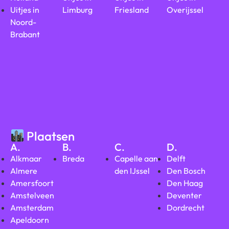
Uitjes in
Limburg
Friesland
Overijssel
Noord-
Brabant
Plaatsen
A.
B.
C.
D.
Alkmaar
Breda
Capelle aan
Delft
Almere
den IJssel
Den Bosch
Amersfoort
Den Haag
Amstelveen
Deventer
Amsterdam
Dordrecht
Apeldoorn