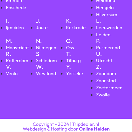
Emmen
Helmond
Enschede
Hengelo
Hilversum
I.
J.
K.
L.
Ijmuiden
Joure
Kerkrade
Leeuwarden
Leiden
M.
N.
O.
P.
Maastricht
Nijmegen
Oss
Purmerend
R.
S
T.
U.
Rotterdam
Schiedam
Tilburg
Utrecht
V.
W.
Y.
Z.
Venlo
Westland
Yerseke
Zaandam
Zaanstad
Zoetermeer
Zwolle
Copyright - 2024 | Tripdealer.nl
Webdesign & Hosting door
Online Helden