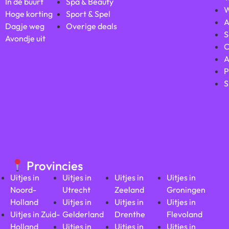
In de buurt
Spa & Beauty
W
Hoge korting
Sport & Spel
A
Dagje weg
Overige deals
S
Avondje uit
C
A
P
S
Provincies
Uitjes in
Uitjes in
Uitjes in
Uitjes in
Noord-
Utrecht
Zeeland
Groningen
Holland
Uitjes in
Uitjes in
Uitjes in
Uitjes in Zuid-
Gelderland
Drenthe
Flevoland
Holland
Uitjes in
Uitjes in
Uitjes in