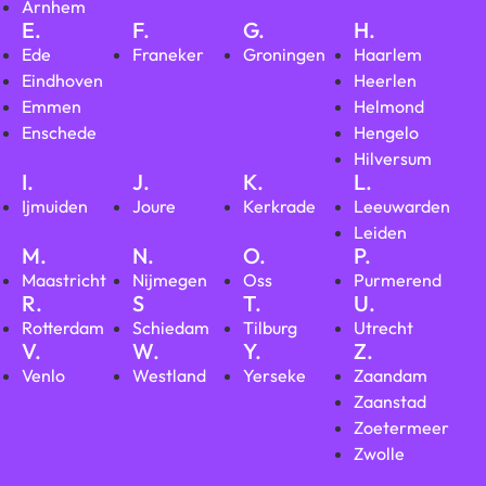
Arnhem
E.
F.
G.
H.
Ede
Franeker
Groningen
Haarlem
Eindhoven
Heerlen
Emmen
Helmond
Enschede
Hengelo
Hilversum
I.
J.
K.
L.
Ijmuiden
Joure
Kerkrade
Leeuwarden
Leiden
M.
N.
O.
P.
Maastricht
Nijmegen
Oss
Purmerend
R.
S
T.
U.
Rotterdam
Schiedam
Tilburg
Utrecht
V.
W.
Y.
Z.
Venlo
Westland
Yerseke
Zaandam
Zaanstad
Zoetermeer
Zwolle