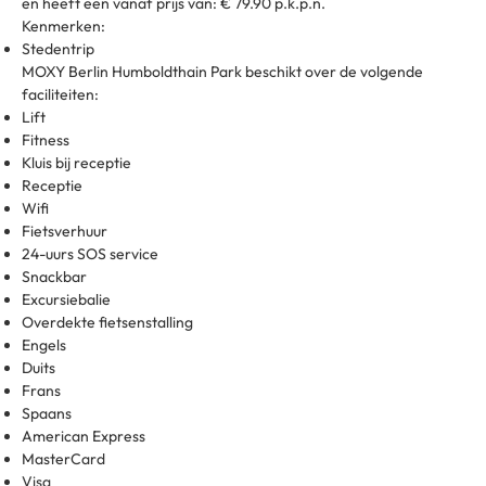
en heeft een vanaf prijs van: € 79.90 p.k.p.n.
Kenmerken:
Stedentrip
MOXY Berlin Humboldthain Park beschikt over de volgende
faciliteiten:
Lift
Fitness
Kluis bij receptie
Receptie
Wifi
Fietsverhuur
24-uurs SOS service
Snackbar
Excursiebalie
Overdekte fietsenstalling
Engels
Duits
Frans
Spaans
American Express
MasterCard
Visa