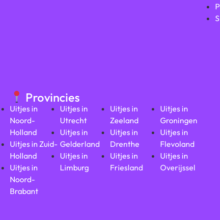
P
S
Provincies
Uitjes in
Uitjes in
Uitjes in
Uitjes in
Noord-
Utrecht
Zeeland
Groningen
Holland
Uitjes in
Uitjes in
Uitjes in
Uitjes in Zuid-
Gelderland
Drenthe
Flevoland
Holland
Uitjes in
Uitjes in
Uitjes in
Uitjes in
Limburg
Friesland
Overijssel
Noord-
Brabant