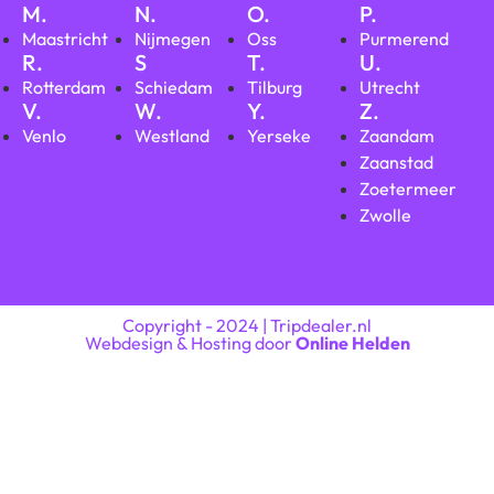
M.
N.
O.
P.
Maastricht
Nijmegen
Oss
Purmerend
R.
S
T.
U.
Rotterdam
Schiedam
Tilburg
Utrecht
V.
W.
Y.
Z.
Venlo
Westland
Yerseke
Zaandam
Zaanstad
Zoetermeer
Zwolle
Copyright - 2024 | Tripdealer.nl
Webdesign & Hosting door
Online Helden