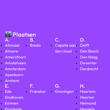
Plaatsen
A.
B.
C.
D.
Alkmaar
Breda
Capelle aan
Delft
Almere
den IJssel
Den Bosch
Amersfoort
Den Haag
Amstelveen
Deventer
Amsterdam
Dordrecht
Apeldoorn
Arnhem
E.
F.
G.
H.
Ede
Franeker
Groningen
Haarlem
Eindhoven
Heerlen
Emmen
Helmond
Enschede
Hengelo