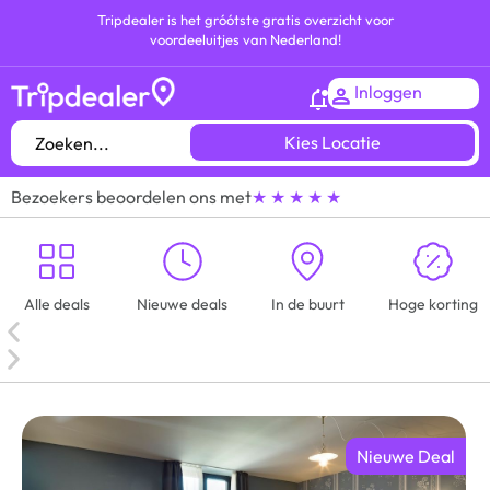
Tripdealer is het gróótste gratis overzicht voor
voordeeluitjes van Nederland!
Inloggen
Kies Locatie
Bezoekers beoordelen ons met
★ ★ ★ ★ ★
Alle deals
Nieuwe deals
In de buurt
Hoge korting
Nieuwe Deal