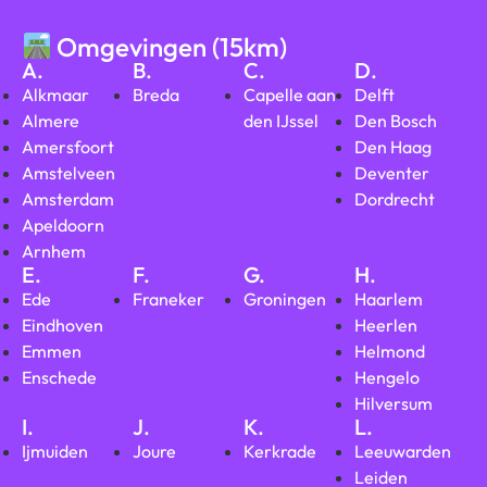
Omgevingen (15km)
A.
B.
C.
D.
Alkmaar
Breda
Capelle aan
Delft
Almere
den IJssel
Den Bosch
Amersfoort
Den Haag
Amstelveen
Deventer
Amsterdam
Dordrecht
Apeldoorn
Arnhem
E.
F.
G.
H.
Ede
Franeker
Groningen
Haarlem
Eindhoven
Heerlen
Emmen
Helmond
Enschede
Hengelo
Hilversum
I.
J.
K.
L.
Ijmuiden
Joure
Kerkrade
Leeuwarden
Leiden