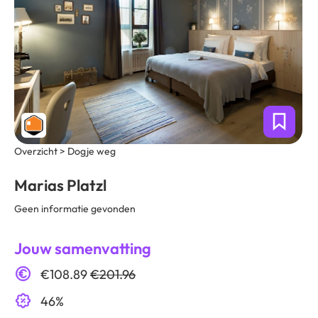
Overzicht > Dogje weg
Marias Platzl
Geen informatie gevonden
Jouw samenvatting
€108.89
€201.96
46%