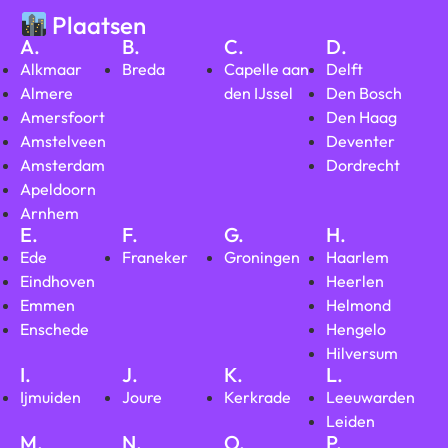
Plaatsen
A.
B.
C.
D.
Alkmaar
Breda
Capelle aan
Delft
Almere
den IJssel
Den Bosch
Amersfoort
Den Haag
Amstelveen
Deventer
Amsterdam
Dordrecht
Apeldoorn
Arnhem
E.
F.
G.
H.
Ede
Franeker
Groningen
Haarlem
Eindhoven
Heerlen
Emmen
Helmond
Enschede
Hengelo
Hilversum
I.
J.
K.
L.
Ijmuiden
Joure
Kerkrade
Leeuwarden
Leiden
M.
N.
O.
P.