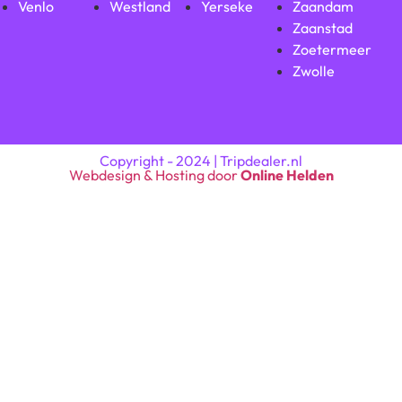
Venlo
Westland
Yerseke
Zaandam
Zaanstad
Zoetermeer
Zwolle
Copyright - 2024 | Tripdealer.nl
Webdesign & Hosting door
Online Helden