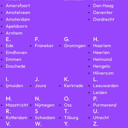
Amersfoort
Den Haag
Amstelveen
Deventer
Amsterdam
Dordrecht
Apeldoorn
Arnhem
E.
F.
G.
H.
Ede
Franeker
Groningen
Haarlem
Eindhoven
Heerlen
Emmen
Helmond
Enschede
Hengelo
Hilversum
I.
J.
K.
L.
Ijmuiden
Joure
Kerkrade
Leeuwarden
Leiden
M.
N.
O.
P.
Maastricht
Nijmegen
Oss
Purmerend
R.
S
T.
U.
Rotterdam
Schiedam
Tilburg
Utrecht
V.
W.
Y.
Z.