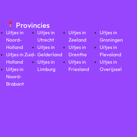
Provincies
Uitjes in
Uitjes in
Uitjes in
Uitjes in
Noord-
Utrecht
Zeeland
Groningen
Holland
Uitjes in
Uitjes in
Uitjes in
Uitjes in Zuid-
Gelderland
Drenthe
Flevoland
Holland
Uitjes in
Uitjes in
Uitjes in
Uitjes in
Limburg
Friesland
Overijssel
Noord-
Brabant