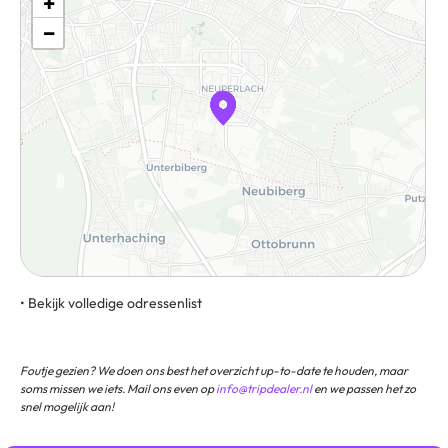
+
−
• Bekijk volledige odressenlist
Rudolf-Vogel Bogen 3, 81739, Munchen, Duitsland
Foutje gezien? We doen ons best het overzicht up-to-date te houden, maar
soms missen we iets. Mail ons even op
info@tripdealer.nl
en we passen het zo
snel mogelijk aan!