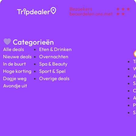
Bezoekers
★ ★ ★
beoordelen ons met
★ ★
Categorieën
Alle deals
Eten & Drinken
Nieuwe deals
Overnachten
T
In de buurt
Spa & Beauty
W
Hoge korting
Sport & Spel
A
Dagje weg
Overige deals
S
Avondje uit
C
A
P
S