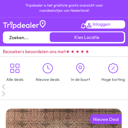
Tripdealer is het gróótste gratis overzicht voor
voordeeluitjes van Nederland!
Inloggen
Kies Locatie
Bezoekers beoordelen ons met
★ ★ ★ ★ ★
Alle deals
Nieuwe deals
In de buurt
Hoge korting
Nieuwe Deal