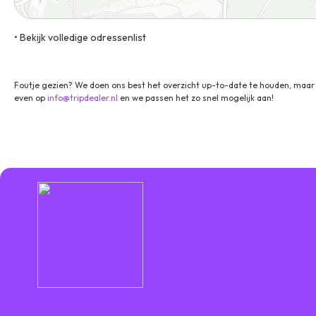
• Bekijk volledige odressenlist
Amelia-Mary-Earhart Straße 5, 60549, Frankfurt am Main, Duits
Foutje gezien? We doen ons best het overzicht up-to-date te houden, maar 
even op
info@tripdealer.nl
en we passen het zo snel mogelijk aan!