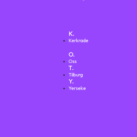
K.
Kerkrade
O.
Oss
T.
Tilburg
Y.
Yerseke