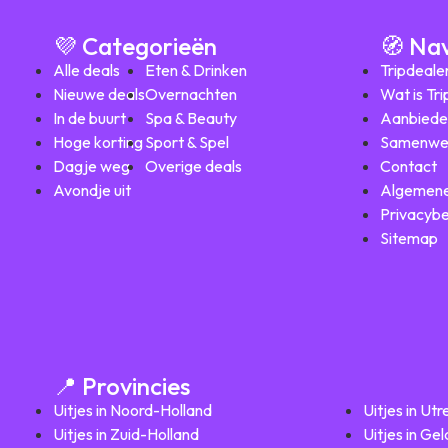
💜 Categorieën
🧭 Na
Alle deals
Eten & Drinken
Tripdeale
Nieuwe deals
Overnachten
Wat is Tr
In de buurt
Spa & Beauty
Aanbiede
Hoge korting
Sport & Spel
Samenwe
Dagje weg
Overige deals
Contact
Avondje uit
Algemene
Privacybe
Sitemap
📍 Provincies
Uitjes in Noord-Holland
Uitjes in Utr
Uitjes in Zuid-Holland
Uitjes in Ge