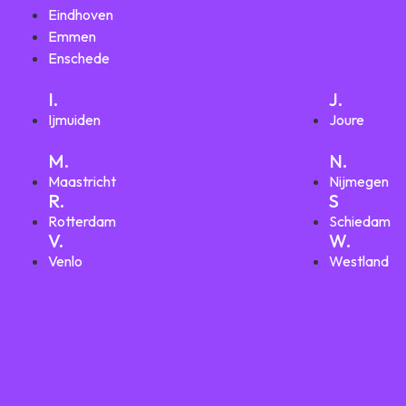
Eindhoven
Emmen
Enschede
I.
J.
Ijmuiden
Joure
M.
N.
Maastricht
Nijmegen
R.
S
Rotterdam
Schiedam
V.
W.
Venlo
Westland