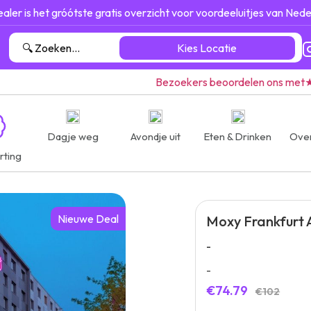
ealer is het gróótste gratis overzicht voor voordeeluitjes van Nede
Kies Locatie
Bezoekers beoordelen ons met
Dagje weg
Avondje uit
Eten & Drinken
Ove
rting
Nieuwe Deal
Moxy Frankfurt 
-
-
€74.79
€102