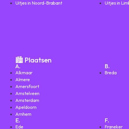
Uitjes in Noord-Brabant
Uitjes in Li
🏙️ Plaatsen
A.
B.
Alkmaar
Breda
Almere
Amersfoort
Amstelveen
Amsterdam
Apeldoorn
Arnhem
E.
F.
Ede
Franeker