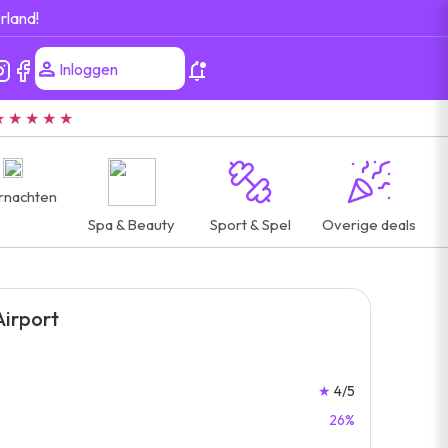
rland!
Inloggen
★ ★ ★ ★ ★
rnachten
Spa & Beauty
Sport & Spel
Overige deals
Airport
★
4/5
26%