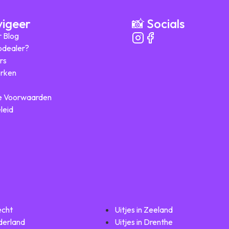
vigeer
📸 Socials
r Blog
ipdealer?
rs
rken
 Voorwaarden
leid
echt
Uitjes in Zeeland
lderland
Uitjes in Drenthe