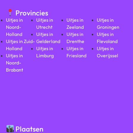
Provincies
Uitjes in
Uitjes in
Uitjes in
Uitjes in
Noord-
Utrecht
Zeeland
Groningen
Holland
Uitjes in
Uitjes in
Uitjes in
Uitjes in Zuid-
Gelderland
Drenthe
Flevoland
Holland
Uitjes in
Uitjes in
Uitjes in
Uitjes in
Limburg
Friesland
Overijssel
Noord-
Brabant
Plaatsen