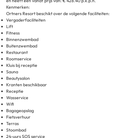
en heeft een vanaf prijs van: € 428.40 p.k.p.n.
Kenmerken:
Ortners Resort beschikt over de volgende faciliteiten:
Vergaderfaciliteiten
Lift
Fitness
Binnenzwembad
Buitenzwembad
Restaurant
Roomservice
Kluis bij receptie
Sauna
Beautysalon
Kranten beschikbaar
Receptie
Wasservice
Wifi
Bagageopslag
Fietsverhuur
Terras
Stoombad
24-uurs SOS service