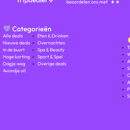
beoordelen ons met
★ ★
Categorieën
Alle deals
Eten & Drinken
Nieuwe deals
Overnachten
T
In de buurt
Spa & Beauty
W
Hoge korting
Sport & Spel
A
Dagje weg
Overige deals
S
Avondje uit
C
A
P
S