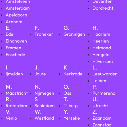
Amstelveen
Deventer
Amsterdam
Dordrecht
Apeldoorn
Arnhem
E.
F.
G.
H.
Ede
Franeker
Groningen
Haarlem
Eindhoven
Heerlen
Emmen
Helmond
Enschede
Hengelo
Hilversum
I.
J.
K.
L.
Ijmuiden
Joure
Kerkrade
Leeuwarden
Leiden
M.
N.
O.
P.
Maastricht
Nijmegen
Oss
Purmerend
R.
S
T.
U.
Rotterdam
Schiedam
Tilburg
Utrecht
V.
W.
Y.
Z.
Venlo
Westland
Yerseke
Zaandam
Zaanstad