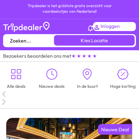
Tripdealer is het gróótste gratis overzicht voor
voordeeluitjes van Nederland!
Inloggen
Kies Locatie
Bezoekers beoordelen ons met
★ ★ ★ ★ ★
Alle deals
Nieuwe deals
In de buurt
Hoge korting
Nieuwe Deal