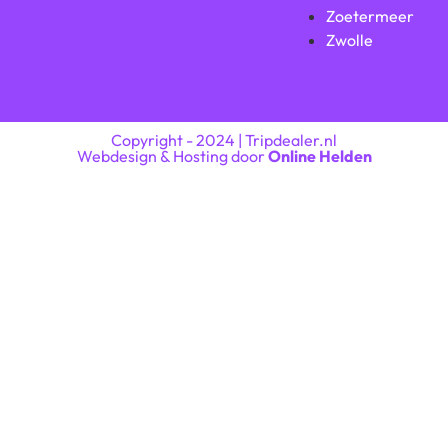
Zoetermeer
Zwolle
Copyright - 2024 | Tripdealer.nl
Webdesign & Hosting door
Online Helden