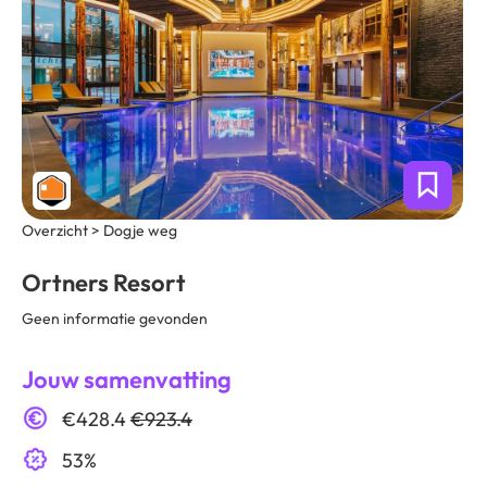
Overzicht > Dogje weg
Ortners Resort
Geen informatie gevonden
Jouw samenvatting
€428.4
€923.4
53%