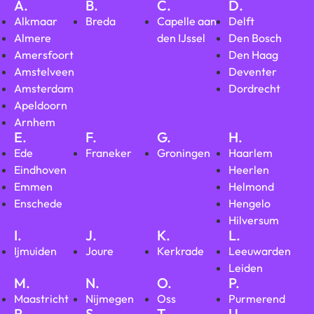
A.
B.
C.
D.
Alkmaar
Breda
Capelle aan
Delft
Almere
den IJssel
Den Bosch
Amersfoort
Den Haag
Amstelveen
Deventer
Amsterdam
Dordrecht
Apeldoorn
Arnhem
E.
F.
G.
H.
Ede
Franeker
Groningen
Haarlem
Eindhoven
Heerlen
Emmen
Helmond
Enschede
Hengelo
Hilversum
I.
J.
K.
L.
Ijmuiden
Joure
Kerkrade
Leeuwarden
Leiden
M.
N.
O.
P.
Maastricht
Nijmegen
Oss
Purmerend
R.
S
T.
U.