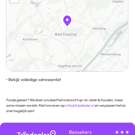
• Bekijk volledige odressenlist
Pockinger Straße 1, 94072, Füssing, Duitsland
Foutje gezien? We doen ons best het overzicht up-to-date te houden, maar
soms missen we iets. Mail ons even op
info@tripdealer.nl
en we passen het zo
snel mogelijk aan!
Bezoekers
★ ★ ★