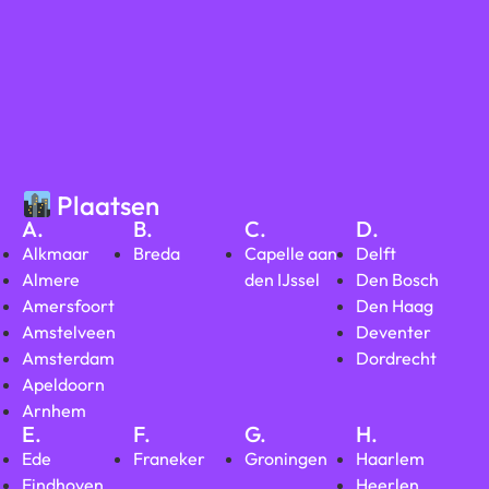
Plaatsen
A.
B.
C.
D.
Alkmaar
Breda
Capelle aan
Delft
Almere
den IJssel
Den Bosch
Amersfoort
Den Haag
Amstelveen
Deventer
Amsterdam
Dordrecht
Apeldoorn
Arnhem
E.
F.
G.
H.
Ede
Franeker
Groningen
Haarlem
Eindhoven
Heerlen