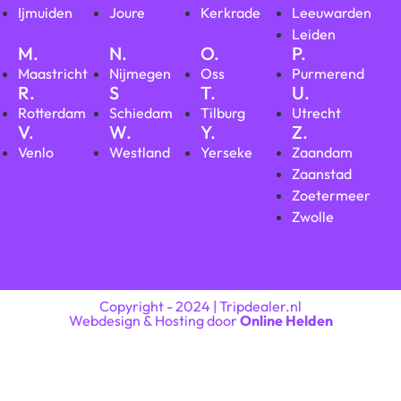
Ijmuiden
Joure
Kerkrade
Leeuwarden
Leiden
M.
N.
O.
P.
Maastricht
Nijmegen
Oss
Purmerend
R.
S
T.
U.
Rotterdam
Schiedam
Tilburg
Utrecht
V.
W.
Y.
Z.
Venlo
Westland
Yerseke
Zaandam
Zaanstad
Zoetermeer
Zwolle
Copyright - 2024 | Tripdealer.nl
Webdesign & Hosting door
Online Helden