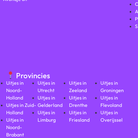
C
A
P
S
Provincies
Uitjes in
Uitjes in
Uitjes in
Uitjes in
Noord-
Utrecht
Zeeland
Groningen
Holland
Uitjes in
Uitjes in
Uitjes in
Uitjes in Zuid-
Gelderland
Drenthe
Flevoland
Holland
Uitjes in
Uitjes in
Uitjes in
Uitjes in
Limburg
Friesland
Overijssel
Noord-
Brabant