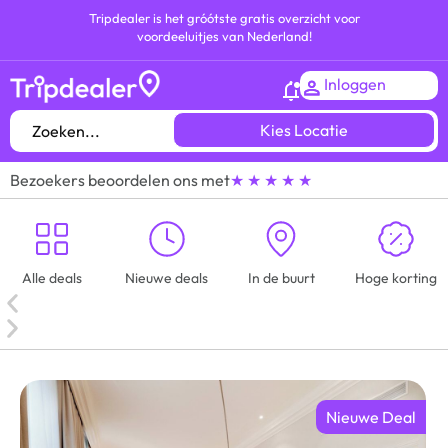
Tripdealer is het gróótste gratis overzicht voor
voordeeluitjes van Nederland!
Inloggen
Kies Locatie
Bezoekers beoordelen ons met
★ ★ ★ ★ ★
Alle deals
Nieuwe deals
In de buurt
Hoge korting
Nieuwe Deal