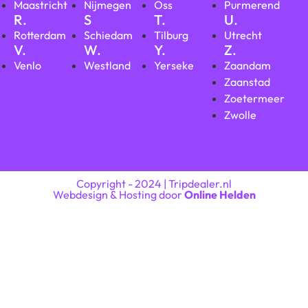
Maastricht
Nijmegen
Oss
Purmerend
R.
S
T.
U.
Rotterdam
Schiedam
Tilburg
Utrecht
V.
W.
Y.
Z.
Venlo
Westland
Yerseke
Zaandam
Zaanstad
Zoetermeer
Zwolle
Copyright - 2024 | Tripdealer.nl
Webdesign & Hosting door
Online Helden