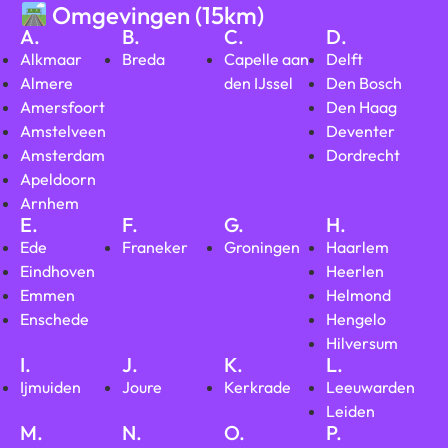
Omgevingen (15km)
A.
B.
C.
D.
Alkmaar
Breda
Capelle aan
Delft
Almere
den IJssel
Den Bosch
Amersfoort
Den Haag
Amstelveen
Deventer
Amsterdam
Dordrecht
Apeldoorn
Arnhem
E.
F.
G.
H.
Ede
Franeker
Groningen
Haarlem
Eindhoven
Heerlen
Emmen
Helmond
Enschede
Hengelo
Hilversum
I.
J.
K.
L.
Ijmuiden
Joure
Kerkrade
Leeuwarden
Leiden
M.
N.
O.
P.