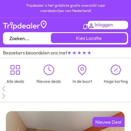
Tripdealer is het gróótste gratis overzicht voor
voordeeluitjes van Nederland!
Inloggen
Kies Locatie
Bezoekers beoordelen ons met
★ ★ ★ ★ ★
Alle deals
Nieuwe deals
In de buurt
Hoge korting
Nieuwe Deal