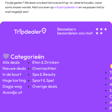
Foutje gezien? We doen ons best het overzicht up-to-date te houden, maar
soms missen we iets. Mail ons even op
info@tripdealer.nl
en we passen het zo
snel mogelijk aan!
Bezoekers
★ ★ ★
beoordelen ons met
★ ★
Categorieën
Alle deals
Eten & Drinken
Nieuwe deals
Overnachten
T
In de buurt
Spa & Beauty
W
Hoge korting
Sport & Spel
A
Dagje weg
Overige deals
S
Avondje uit
C
A
P