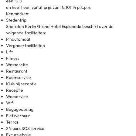
een: 0.0
en heeft een vanaf prijs van: € 101.14 p.k.p.n.
Kenmerken:
Stedentrip
Sheraton Berlin Grand Hotel Esplanade beschikt over de
volgende faciliteiten:
Pinautomaat
Vergaderfaciliteiten
Lift
Fitness
Wasserette
Restaurant
Roomservice
Kluis bij receptie
Receptie
Wasservice
Wifi
Bagageopslag
Fietsverhuur
Terras
24-uurs SOS service
Excursiebalie