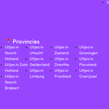
S
Provincies
Uitjes in
Uitjes in
Uitjes in
Uitjes in
Noord-
Utrecht
Zeeland
Groningen
Holland
Uitjes in
Uitjes in
Uitjes in
Uitjes in Zuid-
Gelderland
Drenthe
Flevoland
Holland
Uitjes in
Uitjes in
Uitjes in
Uitjes in
Limburg
Friesland
Overijssel
Noord-
Brabant