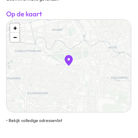
Op de kaart
+
−
• Bekijk volledige odressenlist
Lützowufer 15, 10785, Berlijn, Duitsland