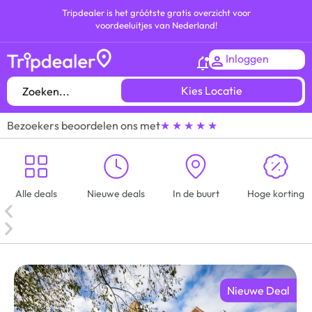
Tripdealer is het gróótste gratis overzicht voor
voordeeluitjes van Nederland!
Inloggen
Kies Locatie
Bezoekers beoordelen ons met
★ ★ ★ ★ ★
Alle deals
Nieuwe deals
In de buurt
Hoge korting
Nieuwe Deal