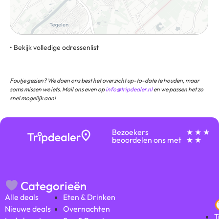
• Bekijk volledige odressenlist
Grote Kerkstraat 31, 5911 CG, Venlo, Nederland
Foutje gezien? We doen ons best het overzicht up-to-date te houden, maar
soms missen we iets. Mail ons even op
info@tripdealer.nl
en we passen het zo
snel mogelijk aan!
Bezoekers
★ ★ ★
beoordelen ons met
★ ★
Categorieën
Alle deals
Eten & Drinken
Nieuwe deals
Overnachten
T