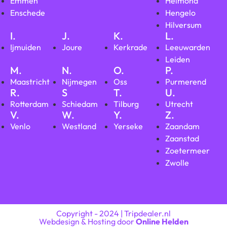
Emmen
Helmond
Enschede
Hengelo
Hilversum
I.
J.
K.
L.
Ijmuiden
Joure
Kerkrade
Leeuwarden
Leiden
M.
N.
O.
P.
Maastricht
Nijmegen
Oss
Purmerend
R.
S
T.
U.
Rotterdam
Schiedam
Tilburg
Utrecht
V.
W.
Y.
Z.
Venlo
Westland
Yerseke
Zaandam
Zaanstad
Zoetermeer
Zwolle
Copyright - 2024 | Tripdealer.nl
Webdesign & Hosting door
Online Helden