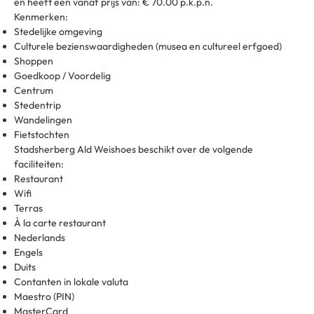
en heeft een vanaf prijs van: € 70.00 p.k.p.n.
Kenmerken:
Stedelijke omgeving
Culturele bezienswaardigheden (musea en cultureel erfgoed)
Shoppen
Goedkoop / Voordelig
Centrum
Stedentrip
Wandelingen
Fietstochten
Stadsherberg Ald Weishoes beschikt over de volgende
faciliteiten:
Restaurant
Wifi
Terras
À la carte restaurant
Nederlands
Engels
Duits
Contanten in lokale valuta
Maestro (PIN)
MasterCard