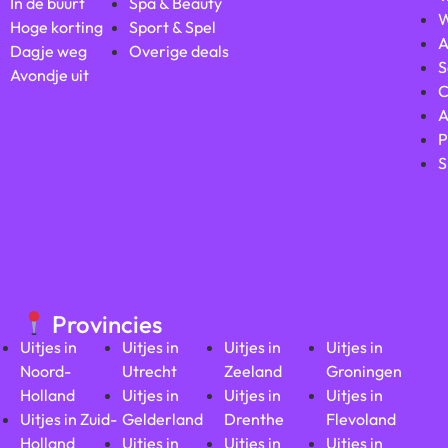
In de buurt
Spa & Beauty
W
Hoge korting
Sport & Spel
A
Dagje weg
Overige deals
S
Avondje uit
C
A
P
S
Provincies
Uitjes in
Uitjes in
Uitjes in
Uitjes in
Noord-
Utrecht
Zeeland
Groningen
Holland
Uitjes in
Uitjes in
Uitjes in
Uitjes in Zuid-
Gelderland
Drenthe
Flevoland
Holland
Uitjes in
Uitjes in
Uitjes in