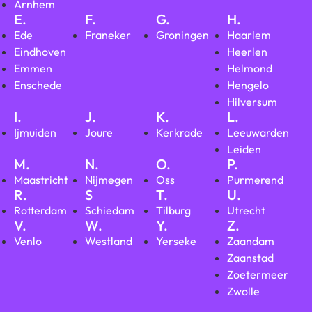
Arnhem
E.
F.
G.
H.
Ede
Franeker
Groningen
Haarlem
Eindhoven
Heerlen
Emmen
Helmond
Enschede
Hengelo
Hilversum
I.
J.
K.
L.
Ijmuiden
Joure
Kerkrade
Leeuwarden
Leiden
M.
N.
O.
P.
Maastricht
Nijmegen
Oss
Purmerend
R.
S
T.
U.
Rotterdam
Schiedam
Tilburg
Utrecht
V.
W.
Y.
Z.
Venlo
Westland
Yerseke
Zaandam
Zaanstad
Zoetermeer
Zwolle