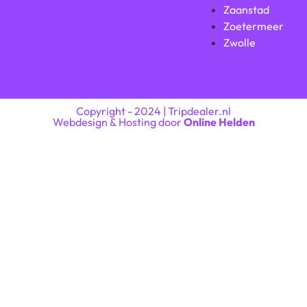
Zaanstad
Zoetermeer
Zwolle
Copyright - 2024 | Tripdealer.nl
Webdesign & Hosting door
Online Helden