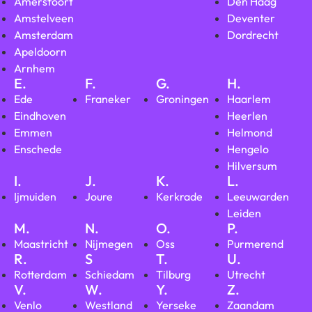
Amersfoort
Den Haag
Amstelveen
Deventer
Amsterdam
Dordrecht
Apeldoorn
Arnhem
E.
F.
G.
H.
Ede
Franeker
Groningen
Haarlem
Eindhoven
Heerlen
Emmen
Helmond
Enschede
Hengelo
Hilversum
I.
J.
K.
L.
Ijmuiden
Joure
Kerkrade
Leeuwarden
Leiden
M.
N.
O.
P.
Maastricht
Nijmegen
Oss
Purmerend
R.
S
T.
U.
Rotterdam
Schiedam
Tilburg
Utrecht
V.
W.
Y.
Z.
Venlo
Westland
Yerseke
Zaandam