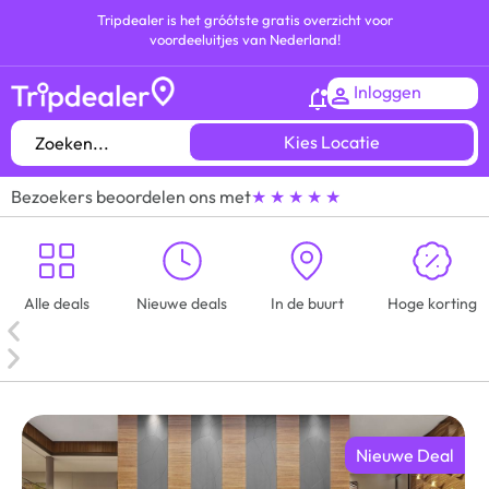
Tripdealer is het gróótste gratis overzicht voor
voordeeluitjes van Nederland!
Inloggen
Kies Locatie
Bezoekers beoordelen ons met
★ ★ ★ ★ ★
Alle deals
Nieuwe deals
In de buurt
Hoge korting
Nieuwe Deal