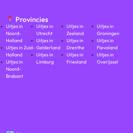
Provincies
Uitjes in
Uitjes in
Uitjes in
Uitjes in
Noord-
Utrecht
Zeeland
Groningen
Holland
Uitjes in
Uitjes in
Uitjes in
Uitjes in Zuid-
Gelderland
Drenthe
Flevoland
Holland
Uitjes in
Uitjes in
Uitjes in
Uitjes in
Limburg
Friesland
Overijssel
Noord-
Brabant