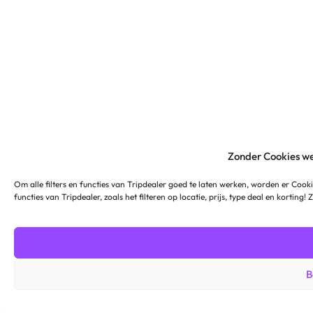
Zonder Cookies we
Om alle filters en functies van Tripdealer goed te laten werken, worden er Cooki
functies van Tripdealer, zoals het filteren op locatie, prijs, type deal en korting!
B
€119
€344.22