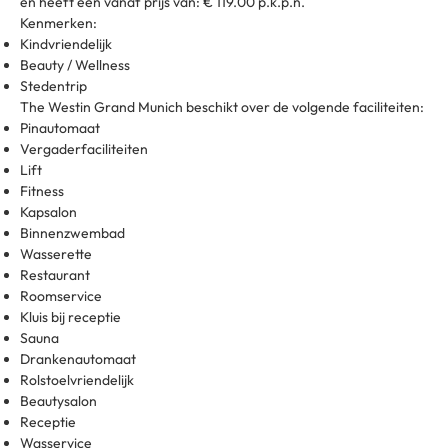
en heeft een vanaf prijs van: € 119.00 p.k.p.n.
Kenmerken:
Kindvriendelijk
Beauty / Wellness
Stedentrip
The Westin Grand Munich beschikt over de volgende faciliteiten:
Pinautomaat
Vergaderfaciliteiten
Lift
Fitness
Kapsalon
Binnenzwembad
Wasserette
Restaurant
Roomservice
Kluis bij receptie
Sauna
Drankenautomaat
Rolstoelvriendelijk
Beautysalon
Receptie
Wasservice