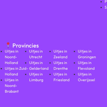
P
S
Provincies
Uitjes in
Uitjes in
Uitjes in
Uitjes in
Noord-
Utrecht
Zeeland
Groningen
Holland
Uitjes in
Uitjes in
Uitjes in
Uitjes in Zuid-
Gelderland
Drenthe
Flevoland
Holland
Uitjes in
Uitjes in
Uitjes in
Uitjes in
Limburg
Friesland
Overijssel
Noord-
Brabant