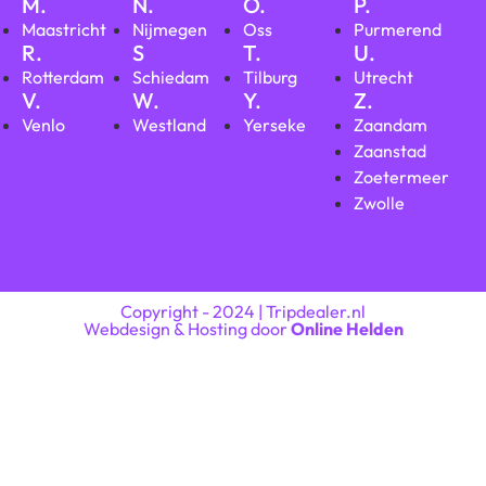
M.
N.
O.
P.
Maastricht
Nijmegen
Oss
Purmerend
R.
S
T.
U.
Rotterdam
Schiedam
Tilburg
Utrecht
V.
W.
Y.
Z.
Venlo
Westland
Yerseke
Zaandam
Zaanstad
Zoetermeer
Zwolle
Copyright - 2024 | Tripdealer.nl
Webdesign & Hosting door
Online Helden