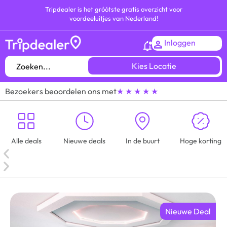
Tripdealer is het gróótste gratis overzicht voor
voordeeluitjes van Nederland!
Inloggen
Kies Locatie
Bezoekers beoordelen ons met
★ ★ ★ ★ ★
Alle deals
Nieuwe deals
In de buurt
Hoge korting
Nieuwe Deal