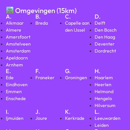
Omgevingen (15km)
A.
B.
C.
D.
Alkmaar
Breda
Capelle aan
Delft
Almere
den IJssel
Den Bosch
Amersfoort
Den Haag
Amstelveen
Deventer
Amsterdam
Dordrecht
Apeldoorn
Arnhem
E.
F.
G.
H.
Ede
Franeker
Groningen
Haarlem
Eindhoven
Heerlen
Emmen
Helmond
Enschede
Hengelo
Hilversum
I.
J.
K.
L.
Ijmuiden
Joure
Kerkrade
Leeuwarden
Leiden