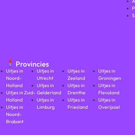
A
P
S
Provincies
Uitjes in
Uitjes in
Uitjes in
Uitjes in
Noord-
Utrecht
Zeeland
Groningen
Holland
Uitjes in
Uitjes in
Uitjes in
Uitjes in Zuid-
Gelderland
Drenthe
Flevoland
Holland
Uitjes in
Uitjes in
Uitjes in
Uitjes in
Limburg
Friesland
Overijssel
Noord-
Brabant