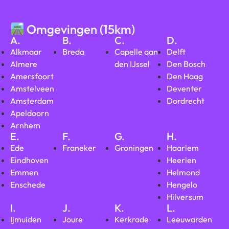
Omgevingen (15km)
A.
B.
C.
D.
Alkmaar
Breda
Capelle aan
Delft
Almere
den IJssel
Den Bosch
Amersfoort
Den Haag
Amstelveen
Deventer
Amsterdam
Dordrecht
Apeldoorn
Arnhem
E.
F.
G.
H.
Ede
Franeker
Groningen
Haarlem
Eindhoven
Heerlen
Emmen
Helmond
Enschede
Hengelo
Hilversum
I.
J.
K.
L.
Ijmuiden
Joure
Kerkrade
Leeuwarden