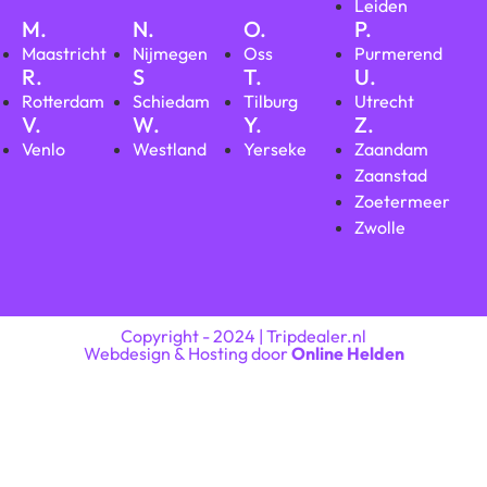
Leiden
M.
N.
O.
P.
Maastricht
Nijmegen
Oss
Purmerend
R.
S
T.
U.
Rotterdam
Schiedam
Tilburg
Utrecht
V.
W.
Y.
Z.
Venlo
Westland
Yerseke
Zaandam
Zaanstad
Zoetermeer
Zwolle
Copyright - 2024 | Tripdealer.nl
Webdesign & Hosting door
Online Helden