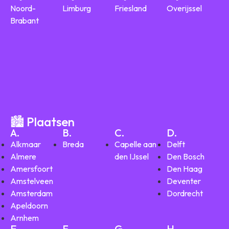
Noord-
Limburg
Friesland
Overijssel
Brabant
🏙️ Plaatsen
A.
B.
C.
D.
Alkmaar
Breda
Capelle aan
Delft
Almere
den IJssel
Den Bosch
Amersfoort
Den Haag
Amstelveen
Deventer
Amsterdam
Dordrecht
Apeldoorn
Arnhem
E.
F.
G.
H.