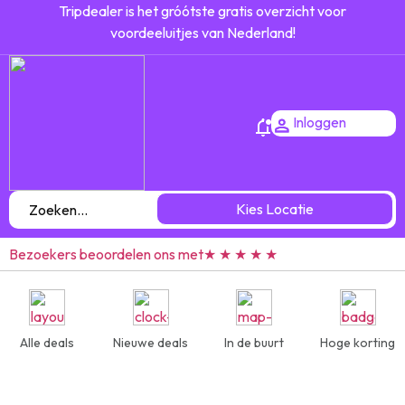
Tripdealer is het gróótste gratis overzicht voor
voordeeluitjes van Nederland!
Inloggen
Kies Locatie
Bezoekers beoordelen ons met
★ ★ ★ ★ ★
Alle deals
Nieuwe deals
In de buurt
Hoge korting