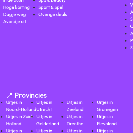
In de buurt
Spa & Beauty
W
Hoge korting
Sport & Spel
A
Dagje weg
Overige deals
S
Avondje uit
C
A
P
S
📍 Provincies
Uitjes in
Uitjes in
Uitjes in
Uitjes in
Noord-Holland
Utrecht
Zeeland
Groningen
Uitjes in Zuid-
Uitjes in
Uitjes in
Uitjes in
Holland
Gelderland
Drenthe
Flevoland
Uitjes in
Uitjes in
Uitjes in
Uitjes in