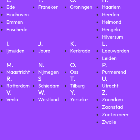
Ede
Franeker
Groningen
Haarlem
Eindhoven
Heerlen
Emmen
Helmond
Enschede
Hengelo
Hilversum
I.
J.
K.
L.
Ijmuiden
Joure
Kerkrade
Leeuwarden
Leiden
M.
N.
O.
P.
Maastricht
Nijmegen
Oss
Purmerend
R.
S
T.
U.
Rotterdam
Schiedam
Tilburg
Utrecht
V.
W.
Y.
Z.
Venlo
Westland
Yerseke
Zaandam
Zaanstad
Zoetermeer
Zwolle