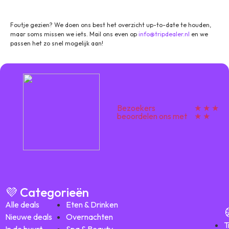
Celsiusweg 28a-30 8912 AN Leeuwarden
Foutje gezien? We doen ons best het overzicht up-to-date te houden,
maar soms missen we iets. Mail ons even op
info@tripdealer.nl
en we
passen het zo snel mogelijk aan!
Bezoekers
★ ★ ★
beoordelen ons met
★ ★
💜 Categorieën
Alle deals
Eten & Drinken
Nieuwe deals
Overnachten
T