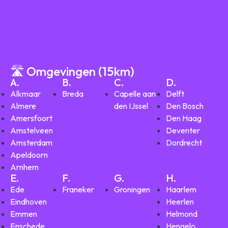
🛣️ Omgevingen (15km)
A.
B.
C.
D.
Alkmaar
Breda
Capelle aan
Delft
Almere
den IJssel
Den Bosch
Amersfoort
Den Haag
Amstelveen
Deventer
Amsterdam
Dordrecht
Apeldoorn
Arnhem
E.
F.
G.
H.
Ede
Franeker
Groningen
Haarlem
Eindhoven
Heerlen
Emmen
Helmond
Enschede
Hengelo