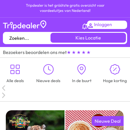
Tripdealer is het gróótste gratis overzicht voor
voordeeluitjes van Nederland!
Inloggen
Kies Locatie
Bezoekers beoordelen ons met
★ ★ ★ ★ ★
Alle deals
Nieuwe deals
In de buurt
Hoge korting
Nieuwe Deal