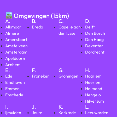
Omgevingen (15km)
A.
B.
C.
D.
Alkmaar
Breda
Capelle aan
Delft
Almere
den IJssel
Den Bosch
Amersfoort
Den Haag
Amstelveen
Deventer
Amsterdam
Dordrecht
Apeldoorn
Arnhem
E.
F.
G.
H.
Ede
Franeker
Groningen
Haarlem
Eindhoven
Heerlen
Emmen
Helmond
Enschede
Hengelo
Hilversum
I.
J.
K.
L.
Ijmuiden
Joure
Kerkrade
Leeuwarden