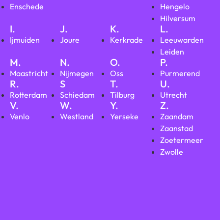
Enschede
Hengelo
Hilversum
I.
J.
K.
L.
Ijmuiden
Joure
Kerkrade
Leeuwarden
Leiden
M.
N.
O.
P.
Maastricht
Nijmegen
Oss
Purmerend
R.
S
T.
U.
Rotterdam
Schiedam
Tilburg
Utrecht
V.
W.
Y.
Z.
Venlo
Westland
Yerseke
Zaandam
Zaanstad
Zoetermeer
Zwolle