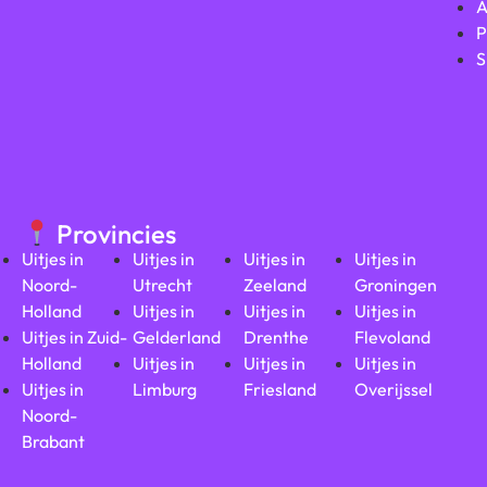
A
P
S
Provincies
Uitjes in
Uitjes in
Uitjes in
Uitjes in
Noord-
Utrecht
Zeeland
Groningen
Holland
Uitjes in
Uitjes in
Uitjes in
Uitjes in Zuid-
Gelderland
Drenthe
Flevoland
Holland
Uitjes in
Uitjes in
Uitjes in
Uitjes in
Limburg
Friesland
Overijssel
Noord-
Brabant