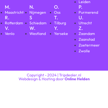
Leiden
M.
N.
O.
P.
Maastricht
Nijmegen
Oss
Purmerend
R.
S
T.
U.
Rotterdam
Schiedam
Tilburg
Utrecht
V.
W.
Y.
Z.
Venlo
Westland
Yerseke
Zaandam
Zaanstad
Zoetermeer
Zwolle
Copyright - 2024 | Tripdealer.nl
Webdesign & Hosting door
Online Helden