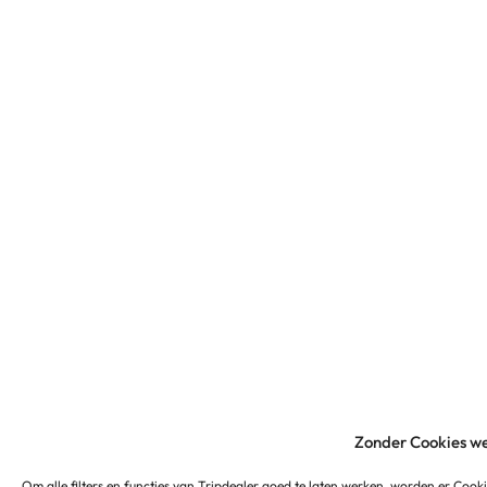
Zonder Cookies we
Om alle filters en functies van Tripdealer goed te laten werken, worden er Cooki