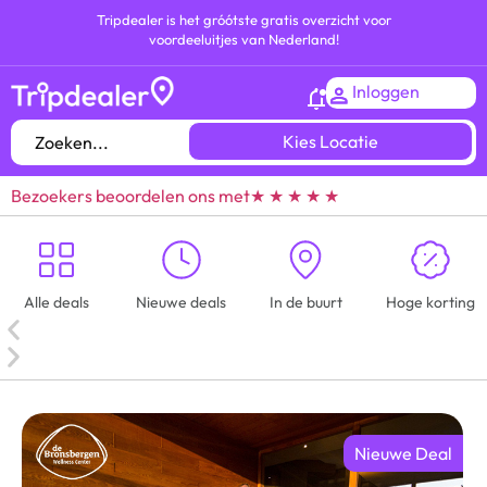
Tripdealer is het gróótste gratis overzicht voor
voordeeluitjes van Nederland!
Inloggen
Kies Locatie
Bezoekers beoordelen ons met
★ ★ ★ ★ ★
Alle deals
Nieuwe deals
In de buurt
Hoge korting
Nieuwe Deal