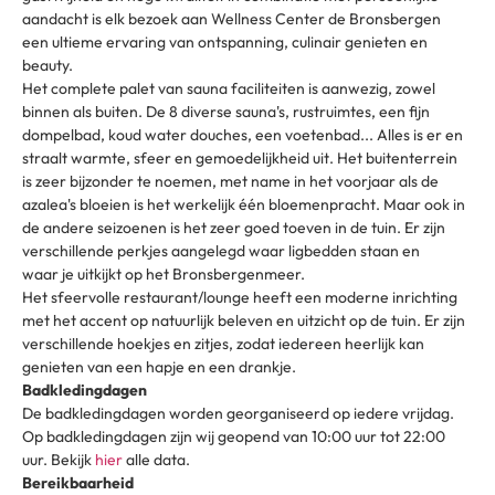
aandacht is elk bezoek aan Wellness Center de Bronsbergen
een ultieme ervaring van ontspanning, culinair genieten en
beauty.
Het complete palet van sauna faciliteiten is aanwezig, zowel
binnen als buiten. De 8 diverse sauna's, rustruimtes, een fijn
dompelbad, koud water douches, een voetenbad... Alles is er en
straalt warmte, sfeer en gemoedelijkheid uit. Het buitenterrein
is zeer bijzonder te noemen, met name in het voorjaar als de
azalea's bloeien is het werkelijk één bloemenpracht. Maar ook in
de andere seizoenen is het zeer goed toeven in de tuin. Er zijn
verschillende perkjes aangelegd waar ligbedden staan en
waar je uitkijkt op het Bronsbergenmeer.
Het sfeervolle restaurant/lounge heeft een moderne inrichting
met het accent op natuurlijk beleven en uitzicht op de tuin. Er zijn
verschillende hoekjes en zitjes, zodat iedereen heerlijk kan
genieten van een hapje en een drankje.
Badkledingdagen
De badkledingdagen worden georganiseerd op iedere vrijdag.
Op badkledingdagen zijn wij geopend van 10:00 uur tot 22:00
uur. Bekijk
hier
alle data.
Bereikbaarheid