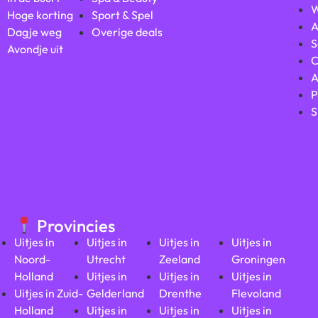
W
Hoge korting
Sport & Spel
A
Dagje weg
Overige deals
S
Avondje uit
C
A
P
S
Provincies
Uitjes in
Uitjes in
Uitjes in
Uitjes in
Noord-
Utrecht
Zeeland
Groningen
Holland
Uitjes in
Uitjes in
Uitjes in
Uitjes in Zuid-
Gelderland
Drenthe
Flevoland
Holland
Uitjes in
Uitjes in
Uitjes in