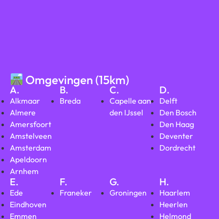
Omgevingen (15km)
A.
B.
C.
D.
Alkmaar
Breda
Capelle aan
Delft
Almere
den IJssel
Den Bosch
Amersfoort
Den Haag
Amstelveen
Deventer
Amsterdam
Dordrecht
Apeldoorn
Arnhem
E.
F.
G.
H.
Ede
Franeker
Groningen
Haarlem
Eindhoven
Heerlen
Emmen
Helmond