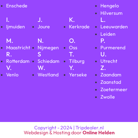
Enschede
Hengelo
Hilversum
I.
J.
K.
L.
Ijmuiden
Joure
Kerkrade
Leeuwarden
Leiden
M.
N.
O.
P.
Maastricht
Nijmegen
Oss
Purmerend
R.
S
T.
U.
Rotterdam
Schiedam
Tilburg
Utrecht
V.
W.
Y.
Z.
Venlo
Westland
Yerseke
Zaandam
Zaanstad
Zoetermeer
Zwolle
Copyright - 2024 | Tripdealer.nl
Webdesign & Hosting door
Online Helden