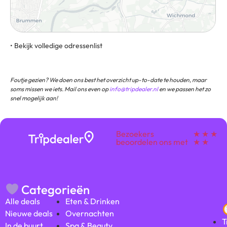
• Bekijk volledige odressenlist
7207 AD Zutphen Routebeschrijving
Foutje gezien? We doen ons best het overzicht up-to-date te houden, maar
soms missen we iets. Mail ons even op
info@tripdealer.nl
en we passen het zo
snel mogelijk aan!
Bezoekers
★ ★ ★
beoordelen ons met
★ ★
Categorieën
Alle deals
Eten & Drinken
Nieuwe deals
Overnachten
T
In de buurt
Spa & Beauty