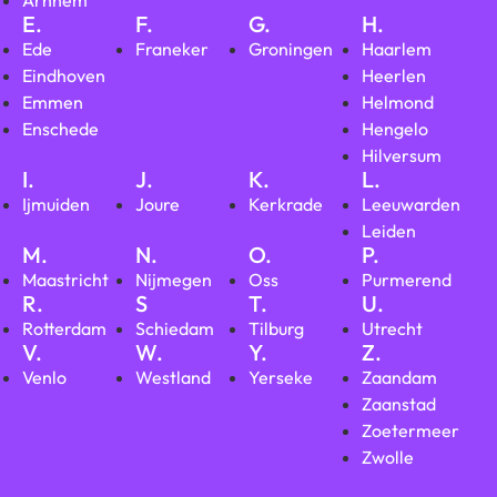
E.
F.
G.
H.
Ede
Franeker
Groningen
Haarlem
Eindhoven
Heerlen
Emmen
Helmond
Enschede
Hengelo
Hilversum
I.
J.
K.
L.
Ijmuiden
Joure
Kerkrade
Leeuwarden
Leiden
M.
N.
O.
P.
Maastricht
Nijmegen
Oss
Purmerend
R.
S
T.
U.
Rotterdam
Schiedam
Tilburg
Utrecht
V.
W.
Y.
Z.
Venlo
Westland
Yerseke
Zaandam
Zaanstad
Zoetermeer
Zwolle