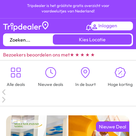
Tripdealer is het gróótste gratis overzicht voor
voordeeluitjes van Nederland!
Inloggen
Kies Locatie
Bezoekers beoordelen ons met
★ ★ ★ ★ ★
Alle deals
Nieuwe deals
In de buurt
Hoge korting
Nieuwe Deal