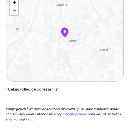
+
−
• Bekijk volledige odressenlist
9331 HD Norg Routebeschrijving
Foutje gezien? We doen ons best het overzicht up-to-date te houden, maar
soms missen we iets. Mail ons even op
info@tripdealer.nl
en we passen het zo
snel mogelijk aan!