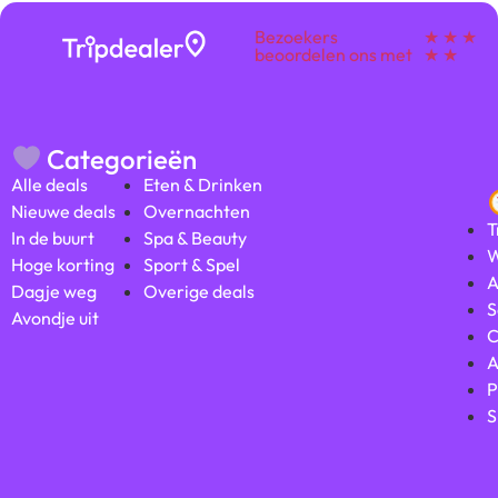
Bezoekers
★ ★ ★
beoordelen ons met
★ ★
Categorieën
Alle deals
Eten & Drinken
Nieuwe deals
Overnachten
T
In de buurt
Spa & Beauty
W
Hoge korting
Sport & Spel
A
Dagje weg
Overige deals
S
Avondje uit
C
A
P
S