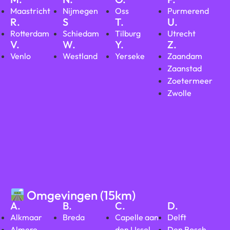
Maastricht
Nijmegen
Oss
Purmerend
R.
S
T.
U.
Rotterdam
Schiedam
Tilburg
Utrecht
V.
W.
Y.
Z.
Venlo
Westland
Yerseke
Zaandam
Zaanstad
Zoetermeer
Zwolle
Omgevingen (15km)
A.
B.
C.
D.
Alkmaar
Breda
Capelle aan
Delft
Almere
den IJssel
Den Bosch