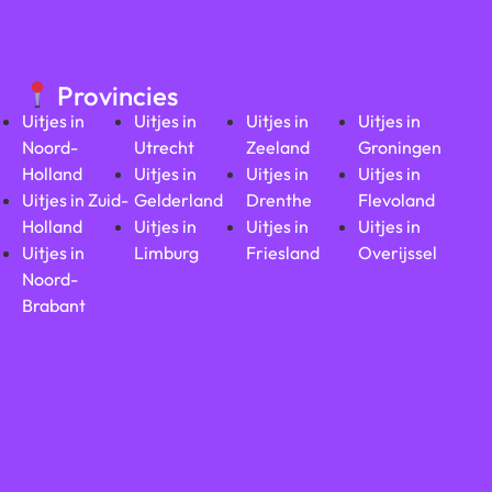
Provincies
Uitjes in
Uitjes in
Uitjes in
Uitjes in
Noord-
Utrecht
Zeeland
Groningen
Holland
Uitjes in
Uitjes in
Uitjes in
Uitjes in Zuid-
Gelderland
Drenthe
Flevoland
Holland
Uitjes in
Uitjes in
Uitjes in
Uitjes in
Limburg
Friesland
Overijssel
Noord-
Brabant