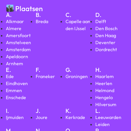
Plaatsen
A.
B.
C.
D.
Alkmaar
Breda
Capelle aan
Delft
Almere
den IJssel
Den Bosch
Amersfoort
Den Haag
Amstelveen
Deventer
Amsterdam
Dordrecht
Apeldoorn
Arnhem
E.
F.
G.
H.
Ede
Franeker
Groningen
Haarlem
Eindhoven
Heerlen
Emmen
Helmond
Enschede
Hengelo
Hilversum
I.
J.
K.
L.
Ijmuiden
Joure
Kerkrade
Leeuwarden
Leiden
M.
N.
O.
P.