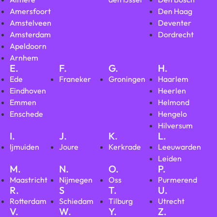
Amersfoort
Den Haag
Amstelveen
Deventer
Amsterdam
Dordrecht
Apeldoorn
Arnhem
E.
F.
G.
H.
Ede
Franeker
Groningen
Haarlem
Eindhoven
Heerlen
Emmen
Helmond
Enschede
Hengelo
Hilversum
I.
J.
K.
L.
Ijmuiden
Joure
Kerkrade
Leeuwarden
Leiden
M.
N.
O.
P.
Maastricht
Nijmegen
Oss
Purmerend
R.
S
T.
U.
Rotterdam
Schiedam
Tilburg
Utrecht
V.
W.
Y.
Z.