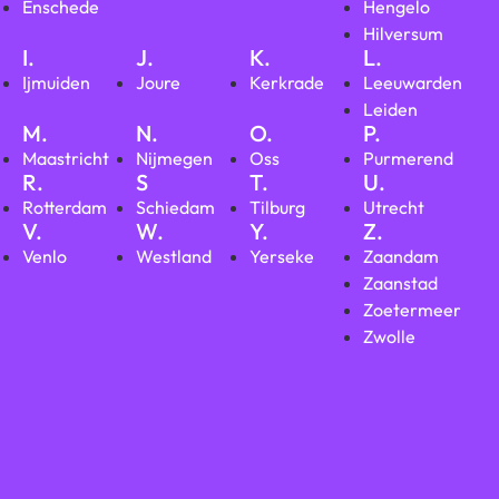
Enschede
Hengelo
Hilversum
I.
J.
K.
L.
Ijmuiden
Joure
Kerkrade
Leeuwarden
Leiden
M.
N.
O.
P.
Maastricht
Nijmegen
Oss
Purmerend
R.
S
T.
U.
Rotterdam
Schiedam
Tilburg
Utrecht
V.
W.
Y.
Z.
Venlo
Westland
Yerseke
Zaandam
Zaanstad
Zoetermeer
Zwolle