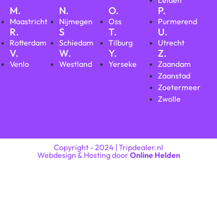
Leiden
M.
N.
O.
P.
Maastricht
Nijmegen
Oss
Purmerend
R.
S
T.
U.
Rotterdam
Schiedam
Tilburg
Utrecht
V.
W.
Y.
Z.
Venlo
Westland
Yerseke
Zaandam
Zaanstad
Zoetermeer
Zwolle
Copyright - 2024 | Tripdealer.nl
Webdesign & Hosting door
Online Helden