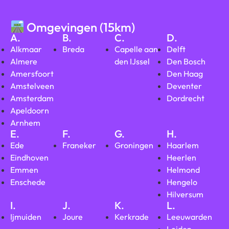
Omgevingen (15km)
A.
B.
C.
D.
Alkmaar
Breda
Capelle aan
Delft
Almere
den IJssel
Den Bosch
Amersfoort
Den Haag
Amstelveen
Deventer
Amsterdam
Dordrecht
Apeldoorn
Arnhem
E.
F.
G.
H.
Ede
Franeker
Groningen
Haarlem
Eindhoven
Heerlen
Emmen
Helmond
Enschede
Hengelo
Hilversum
I.
J.
K.
L.
Ijmuiden
Joure
Kerkrade
Leeuwarden