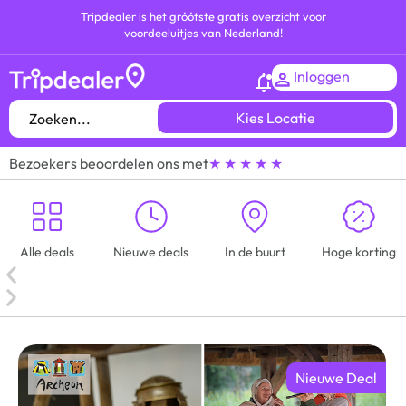
Tripdealer is het gróótste gratis overzicht voor
voordeeluitjes van Nederland!
Inloggen
Kies Locatie
Bezoekers beoordelen ons met
★ ★ ★ ★ ★
Alle deals
Nieuwe deals
In de buurt
Hoge korting
Nieuwe Deal