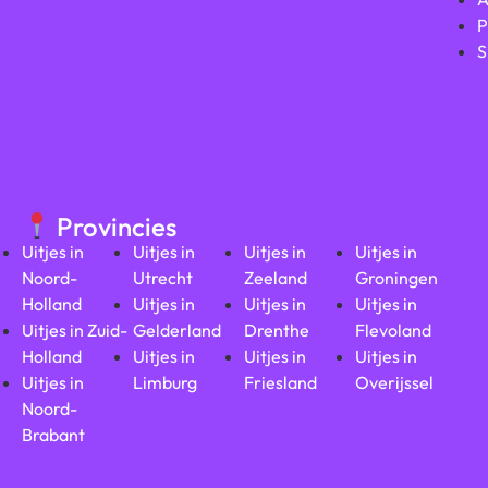
P
S
Provincies
Uitjes in
Uitjes in
Uitjes in
Uitjes in
Noord-
Utrecht
Zeeland
Groningen
Holland
Uitjes in
Uitjes in
Uitjes in
Uitjes in Zuid-
Gelderland
Drenthe
Flevoland
Holland
Uitjes in
Uitjes in
Uitjes in
Uitjes in
Limburg
Friesland
Overijssel
Noord-
Brabant