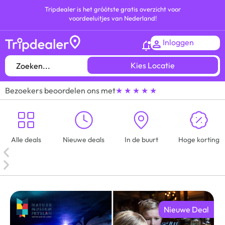
Tripdealer is het gróótste gratis overzicht voor
voordeeluitjes van Nederland!
Inloggen
Kies Locatie
Bezoekers beoordelen ons met
★ ★ ★ ★ ★
Alle deals
Nieuwe deals
In de buurt
Hoge korting
Nieuwe Deal