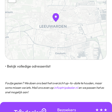
• Bekijk volledige odressenlist
Schoenmakersperk 2 8911 EM Leeuwarden
Foutje gezien? We doen ons best het overzicht up-to-date te houden, maar
soms missen we iets. Mail ons even op
info@tripdealer.nl
en we passen het zo
snel mogelijk aan!
Bezoekers
★ ★ ★