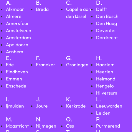
A.
B.
C.
D.
Alkmaar
Breda
Capelle aan
Delft
Almere
den IJssel
Den Bosch
Amersfoort
Den Haag
Amstelveen
Deventer
Amsterdam
Dordrecht
Apeldoorn
Arnhem
E.
F.
G.
H.
Ede
Franeker
Groningen
Haarlem
Eindhoven
Heerlen
Emmen
Helmond
Enschede
Hengelo
Hilversum
I.
J.
K.
L.
Ijmuiden
Joure
Kerkrade
Leeuwarden
Leiden
M.
N.
O.
P.
Maastricht
Nijmegen
Oss
Purmerend