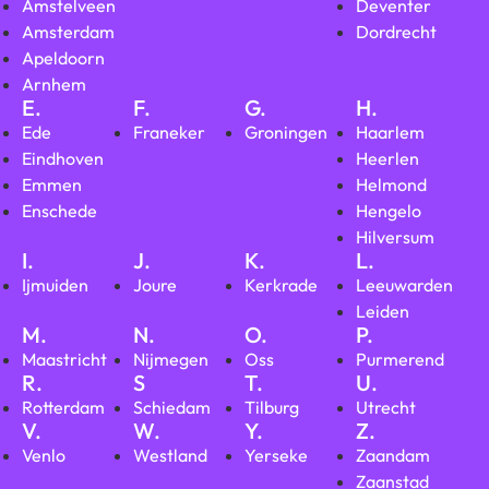
Amstelveen
Deventer
Amsterdam
Dordrecht
Apeldoorn
Arnhem
E.
F.
G.
H.
Ede
Franeker
Groningen
Haarlem
Eindhoven
Heerlen
Emmen
Helmond
Enschede
Hengelo
Hilversum
I.
J.
K.
L.
Ijmuiden
Joure
Kerkrade
Leeuwarden
Leiden
M.
N.
O.
P.
Maastricht
Nijmegen
Oss
Purmerend
R.
S
T.
U.
Rotterdam
Schiedam
Tilburg
Utrecht
V.
W.
Y.
Z.
Venlo
Westland
Yerseke
Zaandam
Zaanstad