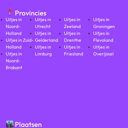
Provincies
Uitjes in
Uitjes in
Uitjes in
Uitjes in
Noord-
Utrecht
Zeeland
Groningen
Holland
Uitjes in
Uitjes in
Uitjes in
Uitjes in Zuid-
Gelderland
Drenthe
Flevoland
Holland
Uitjes in
Uitjes in
Uitjes in
Uitjes in
Limburg
Friesland
Overijssel
Noord-
Brabant
Plaatsen