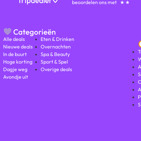
beoordelen ons met
★ ★
Categorieën
Alle deals
Eten & Drinken
Nieuwe deals
Overnachten
T
In de buurt
Spa & Beauty
W
Hoge korting
Sport & Spel
A
Dagje weg
Overige deals
S
Avondje uit
C
A
P
S