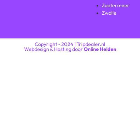
Zoetermeer
Zwolle
Copyright - 2024 | Tripdealer.nl
Webdesign & Hosting door
Online Helden