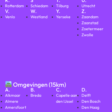
R.
S
T.
U.
Rotterdam
Schiedam
Tilburg
Utrecht
V.
W.
Y.
Z.
Venlo
Westland
Yerseke
Zaandam
Zaanstad
Zoetermeer
Zwolle
Omgevingen (15km)
A.
B.
C.
D.
Alkmaar
Breda
Capelle aan
Delft
Almere
den IJssel
Den Bosch
Amersfoort
Den Haag