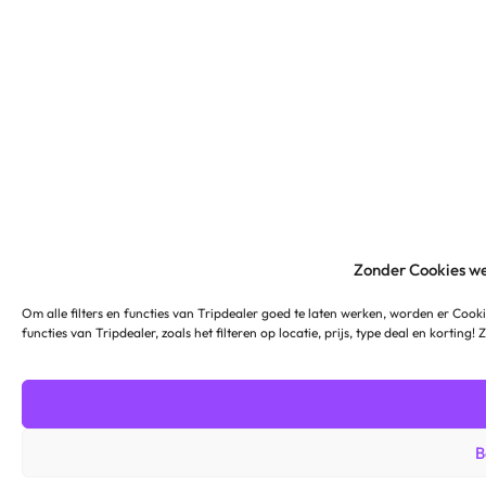
Zonder Cookies we
Om alle filters en functies van Tripdealer goed te laten werken, worden er Cooki
functies van Tripdealer, zoals het filteren op locatie, prijs, type deal en korting!
B
€12.5
€18