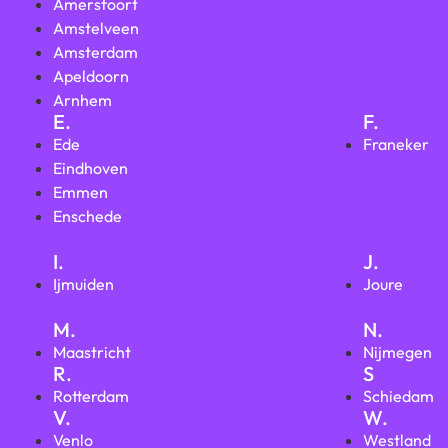
Amersfoort
Amstelveen
Amsterdam
Apeldoorn
Arnhem
E.
F.
Ede
Franeker
Eindhoven
Emmen
Enschede
I.
J.
Ijmuiden
Joure
M.
N.
Maastricht
Nijmegen
R.
S
Rotterdam
Schiedam
V.
W.
Venlo
Westland