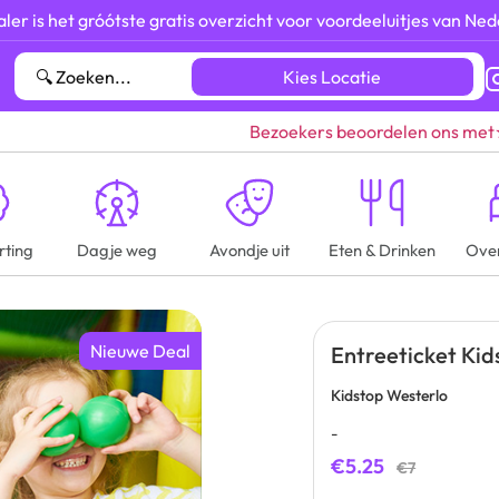
ler is het gróótste gratis overzicht voor voordeeluitjes van Ned
Kies Locatie
Bezoekers beoordelen ons met
rting
Dagje weg
Avondje uit
Eten & Drinken
Ove
Nieuwe Deal
Entreeticket Kid
Kidstop Westerlo
-
€5.25
€7