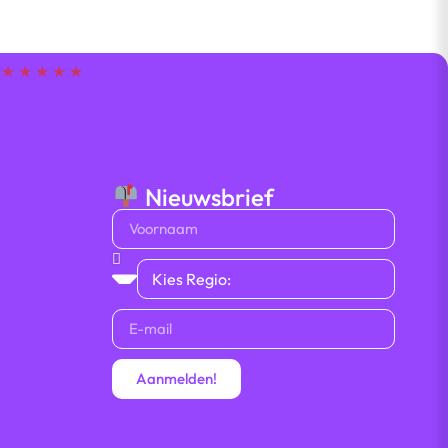
t
★ ★ ★ ★ ★
Nieuwsbrief
Aanmelden!