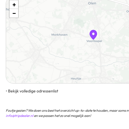
+
−
• Bekijk volledige odressenlist
2260 Voortkapel Routebeschrijving
Foutje gezien? We doen ons best het overzicht up-to-date te houden, maar soms mi
info@tripdealer.nl
en we passen het zo snel mogelijk aan!