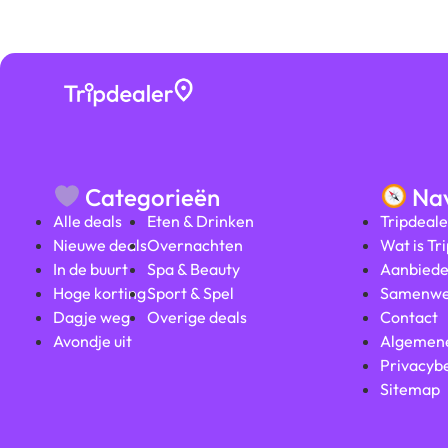
Categorieën
Nav
Alle deals
Eten & Drinken
Tripdeale
Nieuwe deals
Overnachten
Wat is Tr
In de buurt
Spa & Beauty
Aanbiede
Hoge korting
Sport & Spel
Samenwe
Dagje weg
Overige deals
Contact
Avondje uit
Algemen
Privacybe
Sitemap