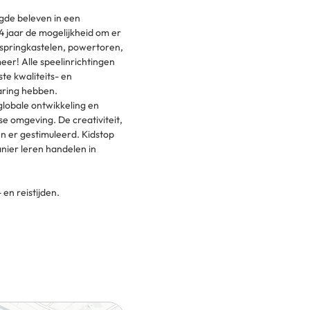
ugde beleven in een
14 jaar de mogelijkheid om er
, springkastelen, powertoren,
eer! Alle speelinrichtingen
te kwaliteits- en
varing hebben.
lobale ontwikkeling en
se omgeving. De creativiteit,
n er gestimuleerd. Kidstop
nier leren handelen in
en reistijden.