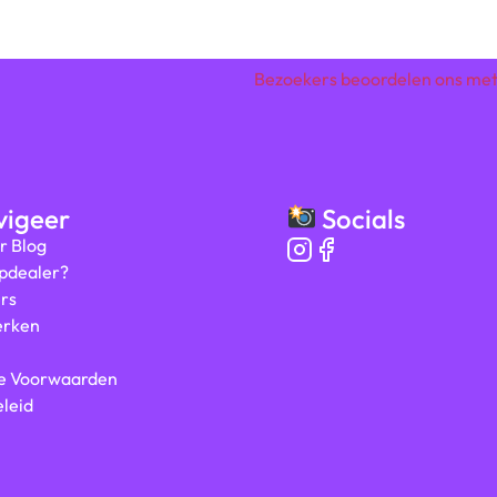
Bezoekers beoordelen ons me
igeer
Socials
r Blog
ipdealer?
rs
rken
e Voorwaarden
leid