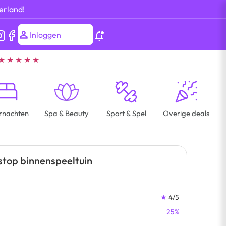
erland!
Inloggen
★ ★ ★ ★ ★
rnachten
Spa & Beauty
Sport & Spel
Overige deals
stop binnenspeeltuin
★
4/5
25%