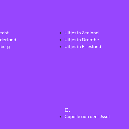
recht
Uitjes in Zeeland
lderland
Uitjes in Drenthe
mburg
Uitjes in Friesland
C.
Capelle aan den IJssel