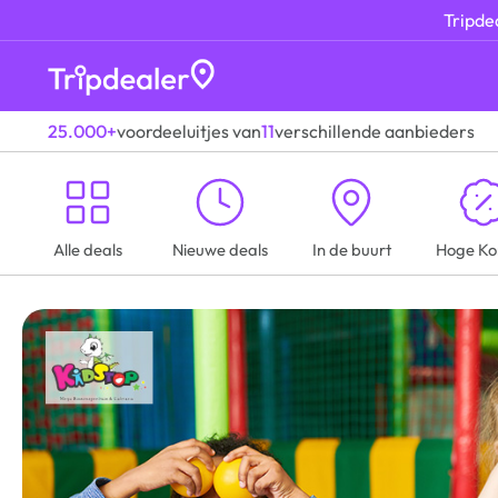
Tripdea
25.000+
voordeeluitjes van
11
verschillende aanbieders
Alle deals
Nieuwe deals
In de buurt
Hoge Ko