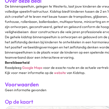
Over deze deal
De binnenspeeltuin, gelegen te Westerlo, laat jouw kinderen de vre
volledige speelinfrastructuur. Kidstop biedt kinderen tussen de 2 en 
zich creatief uit te leven met keuze tussen de trampolines, glijbanen
funhouse, rollenbaan, ballenbaden, multisportzone, minicarting en m
zijn ontworpen, geconstrueerd, getest en gekeurd conform de hoogs
veiligheidseisen door constructeurs die vele jaren professionele er
De gehele kidstop binnenspeeltuin is ontworpen en gebouwd om de g
het zelfstandig denken bij kinderen te ontwikkelen in een harmonieu
het positief verbeeldingsvermogen en het zelfstandig denken worde
binnenspeeltuinen is de plaats waar de kinderen op een spelende ma
teamverband door een interactieve ervaring.
Bereikbaarheid
Raadpleeg
Google Maps
voor de exacte route en de actuele vertrek- 
Kijk voor meer informatie op de
website
van Kidstop.
Voorwaarden
Geen informatie gevonden
Op de kaart