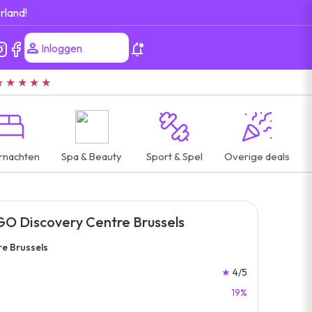
rland!
Inloggen
★ ★ ★ ★ ★
rnachten
Spa & Beauty
Sport & Spel
Overige deals
GO Discovery Centre Brussels
e Brussels
★
4/5
19%