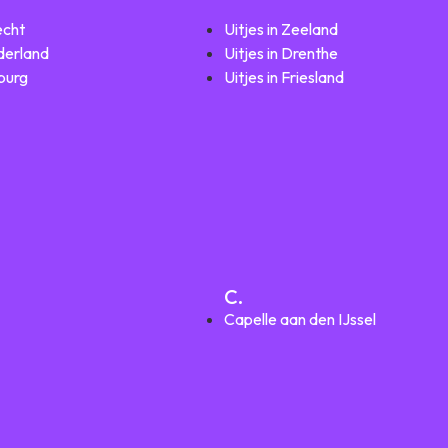
echt
Uitjes in Zeeland
lderland
Uitjes in Drenthe
mburg
Uitjes in Friesland
C.
Capelle aan den IJssel