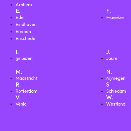
Arnhem
E.
F.
Ede
Franeker
Eindhoven
Emmen
Enschede
I.
J.
Ijmuiden
Joure
M.
N.
Maastricht
Nijmegen
R.
S
Rotterdam
Schiedam
V.
W.
Venlo
Westland