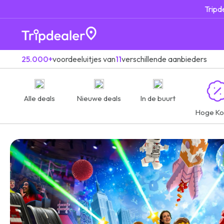
Tripd
25.000+
voordeeluitjes van
11
verschillende aanbieders
Alle deals
Nieuwe deals
In de buurt
Hoge Ko