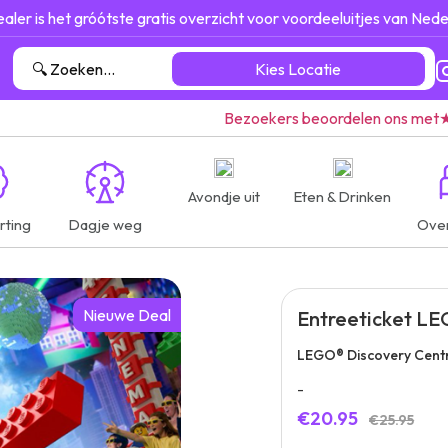
ealer is het gróótste gratis overzicht voor voordeeluitjes van Nede
Kies Locatie
Bezoekers beoordelen ons met
Avondje uit
Eten & Drinken
rting
Dagje weg
Ove
Nieuwe Deal
Entreeticket LE
LEGO® Discovery Centr
-
€20.95
€25.95