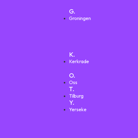
G.
Groningen
K.
Kerkrade
O.
Oss
T.
Tilburg
Y.
Yerseke