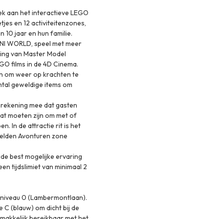
ek aan het interactieve LEGO
jes en 12 activiteitenzones,
n 10 jaar en hun familie.
MINI WORLD, speel met meer
ding van Master Model
EGO films in de 4D Cinema.
en om weer op krachten te
ntal geweldige items om
r rekening mee dat gasten
taat moeten zijn om met of
 In de attractie rit is het
 Helden Avonturen zone
e de best mogelijke ervaring
en tijdslimiet van minimaal 2
 niveau 0
(Lambermontlaan).
 C (blauw) om dicht bij de
emakkelijk bereikbaar met het