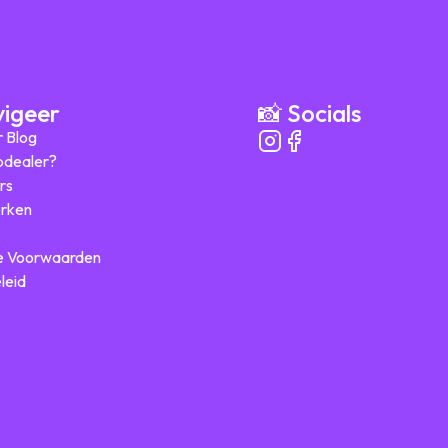
vigeer
📸 Socials
r Blog
ipdealer?
rs
rken
 Voorwaarden
leid