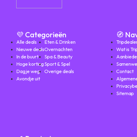
💜 Categorieën
🧭 Na
Alle deals
Eten & Drinken
Tripdeale
Nieuwe deals
Overnachten
Wat is Tr
In de buurt
Spa & Beauty
Aanbiede
Hoge korting
Sport & Spel
Samenwe
Dagje weg
Overige deals
Contact
Avondje uit
Algemene
Privacybe
Sitemap