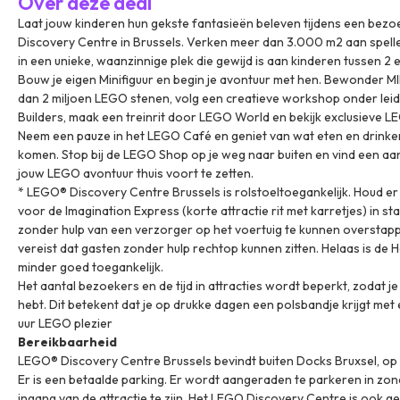
Over deze deal
Laat jouw kinderen hun gekste fantasieën beleven tijdens een bezo
Discovery Centre in Brussels. Verken meer dan 3.000 m2 aan spellet
in een unieke, waanzinnige plek die gewijd is aan kinderen tussen 2 e
Bouw je eigen Minifiguur en begin je avontuur met hen. Bewonder 
dan 2 miljoen LEGO stenen, volg een creatieve workshop onder lei
Builders, maak een treinrit door LEGO World en bekijk exclusieve L
Neem een pauze in het LEGO Café en geniet van wat eten en drink
komen. Stop bij de LEGO Shop op je weg naar buiten en vind een aa
jouw LEGO avontuur thuis voort te zetten.
* LEGO® Discovery Centre Brussels is rolstoeltoegankelijk. Houd e
voor de Imagination Express (korte attractie rit met karretjes) in s
zonder hulp van een verzorger op het voertuig te kunnen overstappen.
vereist dat gasten zonder hulp rechtop kunnen zitten. Helaas is de
minder goed toegankelijk.
Het aantal bezoekers en de tijd in attracties wordt beperkt, zodat j
hebt. Dit betekent dat je op drukke dagen een polsbandje krijgt met e
uur LEGO plezier
Bereikbaarheid
LEGO® Discovery Centre Brussels bevindt buiten Docks Bruxsel, op
Er is een betaalde parking. Er wordt aangeraden te parkeren in zone
ingang van de attractie te zijn. Het LEGO Discovery Centre is ook g