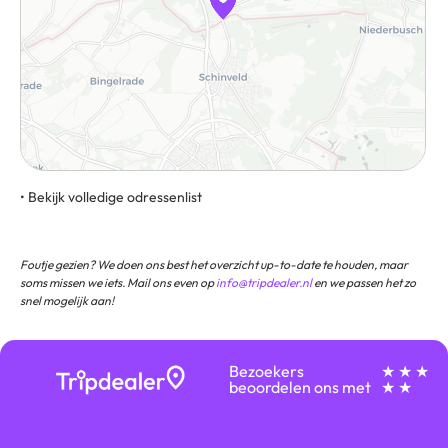
• Bekijk volledige odressenlist
Schinvelder Str 52538 Gangelt
Foutje gezien? We doen ons best het overzicht up-to-date te houden, maar
soms missen we iets. Mail ons even op
info@tripdealer.nl
en we passen het zo
snel mogelijk aan!
Bezoekers
★ ★ ★
beoordelen ons met
★ ★