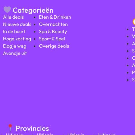
Categorieën
Alle deals
Eten & Drinken
Nieuwe deals
Overnachten
T
In de buurt
Spa & Beauty
W
Hoge korting
Sport & Spel
A
Dagje weg
Overige deals
S
Avondje uit
C
A
P
S
Provincies