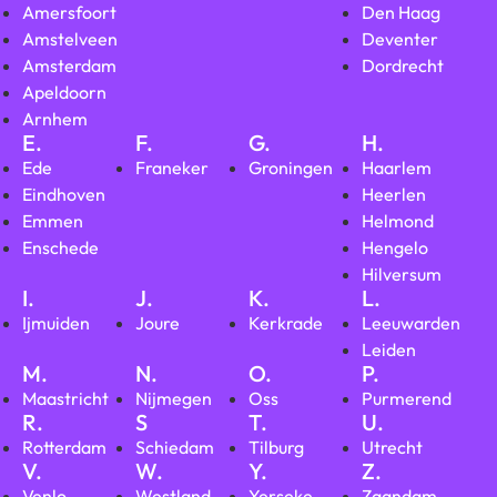
Amersfoort
Den Haag
Amstelveen
Deventer
Amsterdam
Dordrecht
Apeldoorn
Arnhem
E.
F.
G.
H.
Ede
Franeker
Groningen
Haarlem
Eindhoven
Heerlen
Emmen
Helmond
Enschede
Hengelo
Hilversum
I.
J.
K.
L.
Ijmuiden
Joure
Kerkrade
Leeuwarden
Leiden
M.
N.
O.
P.
Maastricht
Nijmegen
Oss
Purmerend
R.
S
T.
U.
Rotterdam
Schiedam
Tilburg
Utrecht
V.
W.
Y.
Z.
Venlo
Westland
Yerseke
Zaandam