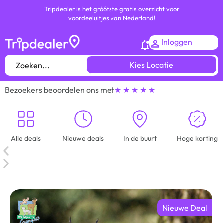
Tripdealer is het gróótste gratis overzicht voor
voordeeluitjes van Nederland!
Inloggen
Kies Locatie
Bezoekers beoordelen ons met
★ ★ ★ ★ ★
Alle deals
Nieuwe deals
In de buurt
Hoge korting
Nieuwe Deal