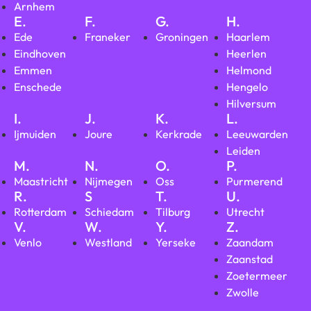
Arnhem
E.
F.
G.
H.
Ede
Franeker
Groningen
Haarlem
Eindhoven
Heerlen
Emmen
Helmond
Enschede
Hengelo
Hilversum
I.
J.
K.
L.
Ijmuiden
Joure
Kerkrade
Leeuwarden
Leiden
M.
N.
O.
P.
Maastricht
Nijmegen
Oss
Purmerend
R.
S
T.
U.
Rotterdam
Schiedam
Tilburg
Utrecht
V.
W.
Y.
Z.
Venlo
Westland
Yerseke
Zaandam
Zaanstad
Zoetermeer
Zwolle