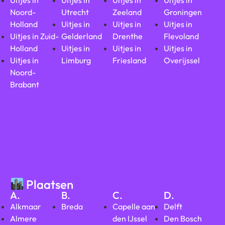
Uitjes in
Uitjes in
Uitjes in
Uitjes in
Noord-
Utrecht
Zeeland
Groningen
Holland
Uitjes in
Uitjes in
Uitjes in
Uitjes in Zuid-
Gelderland
Drenthe
Flevoland
Holland
Uitjes in
Uitjes in
Uitjes in
Uitjes in
Limburg
Friesland
Overijssel
Noord-
Brabant
Plaatsen
A.
B.
C.
D.
Alkmaar
Breda
Capelle aan
Delft
Almere
den IJssel
Den Bosch