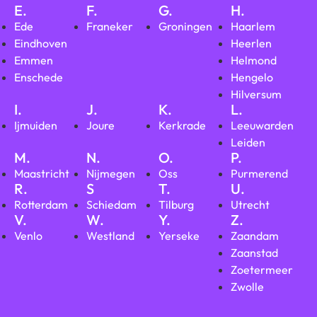
E.
F.
G.
H.
Ede
Franeker
Groningen
Haarlem
Eindhoven
Heerlen
Emmen
Helmond
Enschede
Hengelo
Hilversum
I.
J.
K.
L.
Ijmuiden
Joure
Kerkrade
Leeuwarden
Leiden
M.
N.
O.
P.
Maastricht
Nijmegen
Oss
Purmerend
R.
S
T.
U.
Rotterdam
Schiedam
Tilburg
Utrecht
V.
W.
Y.
Z.
Venlo
Westland
Yerseke
Zaandam
Zaanstad
Zoetermeer
Zwolle