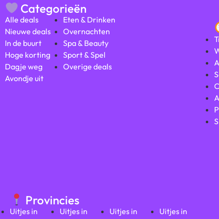
Categorieën
Alle deals
Eten & Drinken
Nieuwe deals
Overnachten
T
In de buurt
Spa & Beauty
W
Hoge korting
Sport & Spel
A
Dagje weg
Overige deals
S
Avondje uit
C
A
P
S
Provincies
Uitjes in
Uitjes in
Uitjes in
Uitjes in