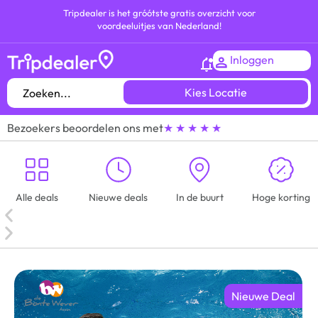
Tripdealer is het gróótste gratis overzicht voor
voordeeluitjes van Nederland!
Inloggen
Kies Locatie
Bezoekers beoordelen ons met
★ ★ ★ ★ ★
Alle deals
Nieuwe deals
In de buurt
Hoge korting
Nieuwe Deal