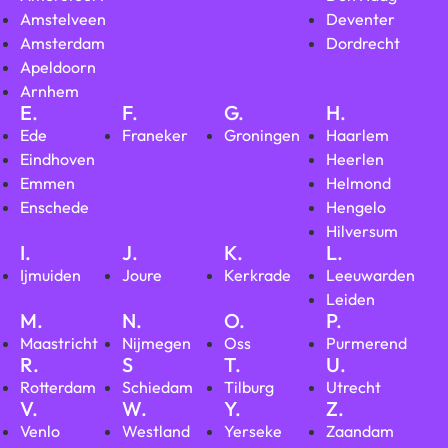
Amstelveen
Deventer
Amsterdam
Dordrecht
Apeldoorn
Arnhem
E.
F.
G.
H.
Ede
Franeker
Groningen
Haarlem
Eindhoven
Heerlen
Emmen
Helmond
Enschede
Hengelo
Hilversum
I.
J.
K.
L.
Ijmuiden
Joure
Kerkrade
Leeuwarden
Leiden
M.
N.
O.
P.
Maastricht
Nijmegen
Oss
Purmerend
R.
S
T.
U.
Rotterdam
Schiedam
Tilburg
Utrecht
V.
W.
Y.
Z.
Venlo
Westland
Yerseke
Zaandam