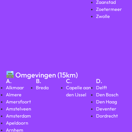
Zaanstad
Zoetermeer
Zwolle
Omgevingen (15km)
A.
B.
C.
D.
Alkmaar
Breda
Capelle aan
Delft
Almere
den IJssel
Den Bosch
Amersfoort
Den Haag
Amstelveen
Deventer
Amsterdam
Dordrecht
Apeldoorn
Arnhem