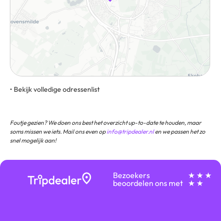
• Bekijk volledige odressenlist
Stadsbroek 17 9405 BK Assen
Foutje gezien? We doen ons best het overzicht up-to-date te houden, maar
soms missen we iets. Mail ons even op
info@tripdealer.nl
en we passen het zo
snel mogelijk aan!
Bezoekers
★ ★ ★
beoordelen ons met
★ ★