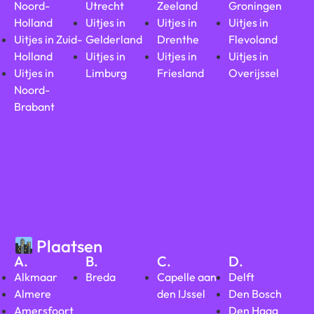
Noord-
Utrecht
Zeeland
Groningen
Holland
Uitjes in
Uitjes in
Uitjes in
Uitjes in Zuid-
Gelderland
Drenthe
Flevoland
Holland
Uitjes in
Uitjes in
Uitjes in
Uitjes in
Limburg
Friesland
Overijssel
Noord-
Brabant
Plaatsen
A.
B.
C.
D.
Alkmaar
Breda
Capelle aan
Delft
Almere
den IJssel
Den Bosch
Amersfoort
Den Haag