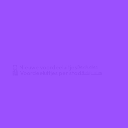
⏰ Nieuwe voordeeluitjes
Bekijk alles
🏙️ Voordeeluitjes per stad
Bekijk alles