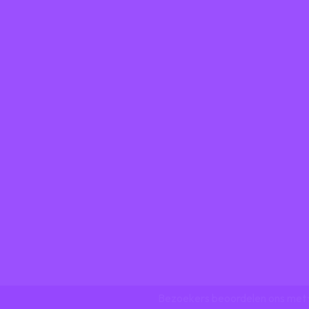
gen via Tripdealer
or speelparadijs gelegen in Utrecht,...
Bezoekers beoordelen ons met