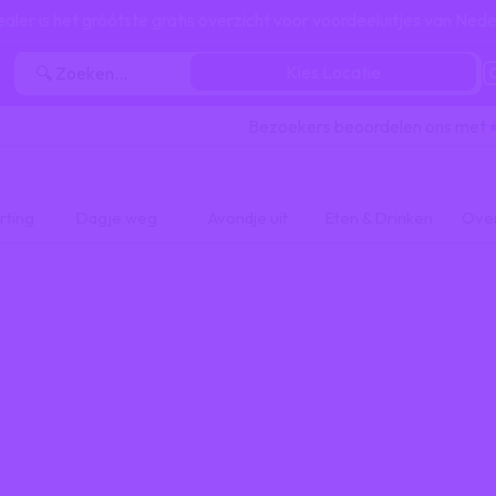
ealer is het gróótste gratis overzicht voor voordeeluitjes van Nede
Kies Locatie
Bezoekers beoordelen ons met
rting
Dagje weg
Avondje uit
Eten & Drinken
Ove