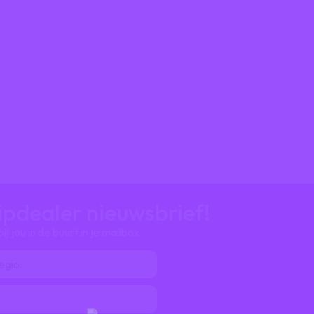
ripdealer nieuwsbrief!
 jou in de buurt in je mailbox.