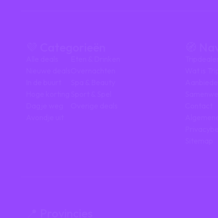
💜 Categorieën
🧭 Na
Alle deals
Eten & Drinken
Tripdeale
Nieuwe deals
Overnachten
Wat is Tr
In de buurt
Spa & Beauty
Aanbiede
Hoge korting
Sport & Spel
Samenwe
Dagje weg
Overige deals
Contact
Avondje uit
Algemene
Privacybe
Sitemap
📍 Provincies