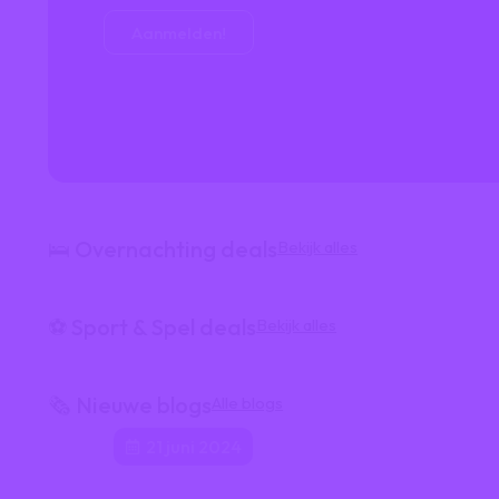
Aanmelden!
🛌 Overnachting deals
Bekijk alles
⚽️ Sport & Spel deals
Bekijk alles
🗞️ Nieuwe blogs
Alle blogs
21 juni 2024