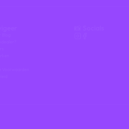
vigeer
📸 Socials
r Blog
ipdealer?
rs
rken
 Voorwaarden
leid