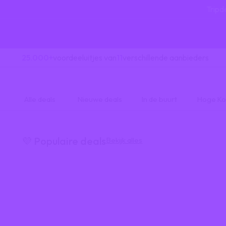
Tripd
25.000+
voordeeluitjes van
11
verschillende aanbieders
Alle deals
Nieuwe deals
In de buurt
Hoge Ko
💜 Populaire deals
Bekijk alles