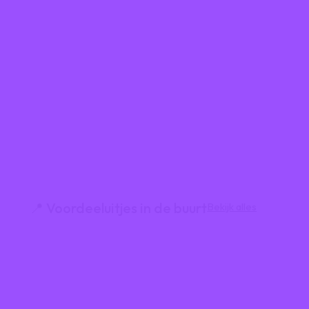
📍 Voordeeluitjes in de buurt
Bekijk alles
🎢 Dagje weg