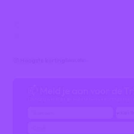
📍 Uitjes in Tilburg
🤑 Hoogste korting
Bekijk alles
📫 Meld je aan voor de T
Ontvang wekelijks de leukste nieuwe kortingsuitjes bij