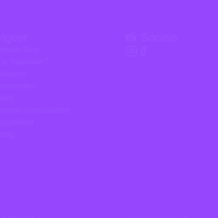
vigeer
📸 Socials
pdealer Blog
 is Tripdealer?
bieders
menwerken
tact
emene Voorwaarden
vacybeleid
emap