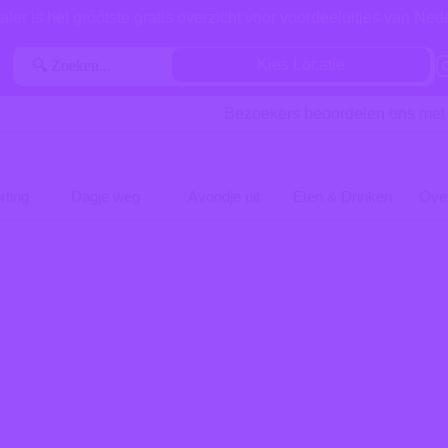
aler is het gróótste gratis overzicht voor voordeeluitjes van Ned
Kies Locatie
Bezoekers beoordelen ons met
rting
Dagje weg
Avondje uit
Eten & Drinken
Ove