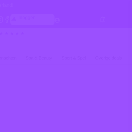
erland!
Inloggen
★ ★ ★ ★ ★
rnachten
Spa & Beauty
Sport & Spel
Overige deals