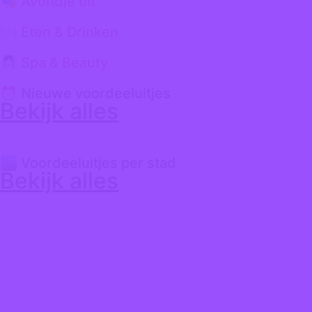
🎭 Avondje uit
🍽️ Eten & Drinken
🧖🏻‍♀️ Spa & Beauty
⏰ Nieuwe voordeeluitjes
Bekijk alles
🏙️ Voordeeluitjes per stad
Bekijk alles