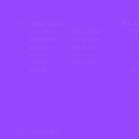
💜 Categorieën
🧭 Na
Alle deals
Eten & Drinken
Tri
Nieuwe deals
Overnachten
Wat
In de buurt
Spa & Beauty
Aan
Hoge korting
Sport & Spel
Sa
Dagje weg
Overige deals
Con
Avondje uit
Alg
Pri
Sit
📍 Provincies