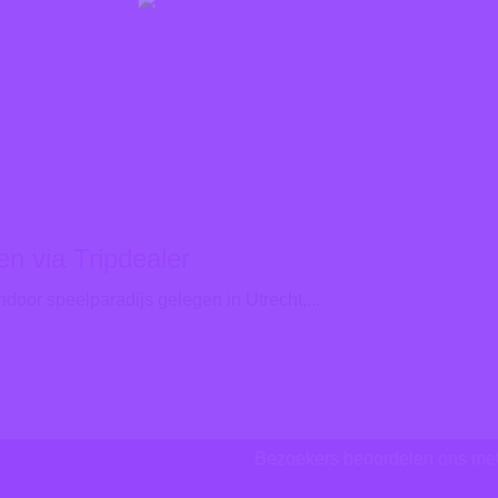
en via Tripdealer
door speelparadijs gelegen in Utrecht,...
Bezoekers beoordelen ons me