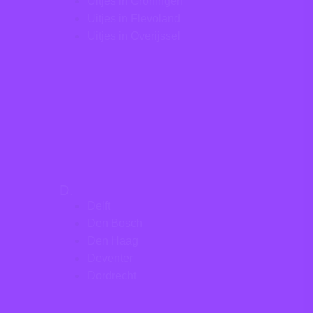
Uitjes in Groningen
Uitjes in Flevoland
Uitjes in Overijssel
D.
Delft
Den Bosch
Den Haag
Deventer
Dordrecht