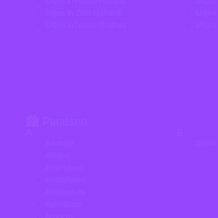
Uitjes in Noord-Holland
Uitjes
Uitjes in Zuid-Holland
Uitjes
Uitjes in Noord-Brabant
Uitjes
🏙️ Plaatsen
A.
B.
Alkmaar
Breda
Almere
Amersfoort
Amstelveen
Amsterdam
Apeldoorn
Arnhem