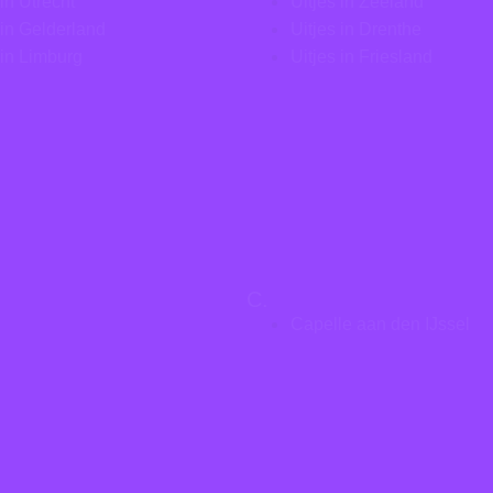
 in Utrecht
Uitjes in Zeeland
 in Gelderland
Uitjes in Drenthe
 in Limburg
Uitjes in Friesland
C.
Capelle aan den IJssel