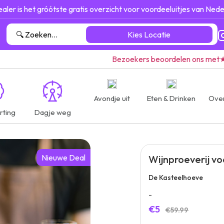
ealer is het gróótste gratis overzicht voor voordeeluitjes van Nede
Kies Locatie
Bezoekers beoordelen ons met
Avondje uit
Eten & Drinken
Ove
rting
Dagje weg
Nieuwe Deal
Wijnproeverij v
De Kasteelhoeve
-
€5
€59.99