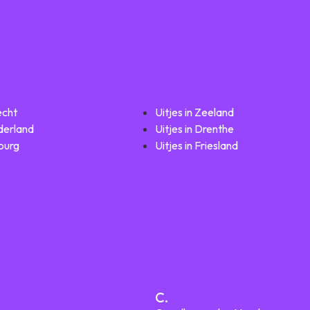
echt
Uitjes in Zeeland
lderland
Uitjes in Drenthe
mburg
Uitjes in Friesland
C.