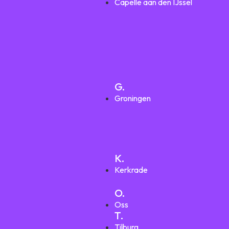
Capelle aan den IJssel
G.
Groningen
K.
Kerkrade
O.
Oss
T.
Tilburg