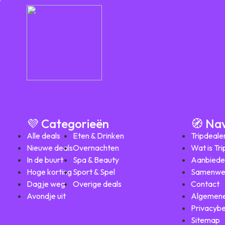
💜 Categorieën
🧭 Na
Alle deals
Eten & Drinken
Tripdeale
Nieuwe deals
Overnachten
Wat is Tr
In de buurt
Spa & Beauty
Aanbiede
Hoge korting
Sport & Spel
Samenwe
Dagje weg
Overige deals
Contact
Avondje uit
Algemene
Privacybe
Sitemap