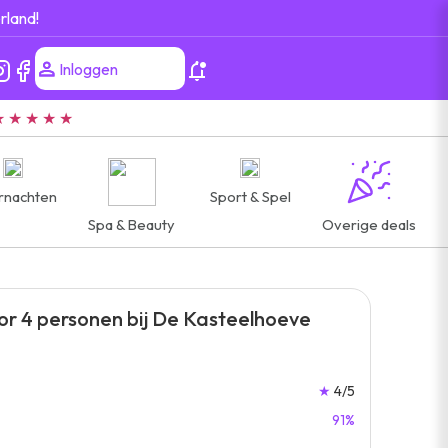
rland!
Inloggen
★ ★ ★ ★ ★
rnachten
Sport & Spel
Spa & Beauty
Overige deals
oor 4 personen bij De Kasteelhoeve
★
4/5
91%