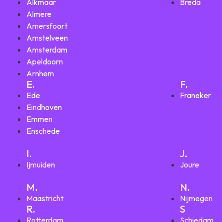
Alkmaar
Breda
Almere
Amersfoort
Amstelveen
Amsterdam
Apeldoorn
Arnhem
E.
F.
Ede
Franeker
Eindhoven
Emmen
Enschede
I.
J.
Ijmuiden
Joure
M.
N.
Maastricht
Nijmegen
R.
S
Rotterdam
Schiedam