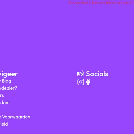
Bezoekers beoordelen ons met
vigeer
📸 Socials
r Blog
ipdealer?
rs
rken
 Voorwaarden
leid