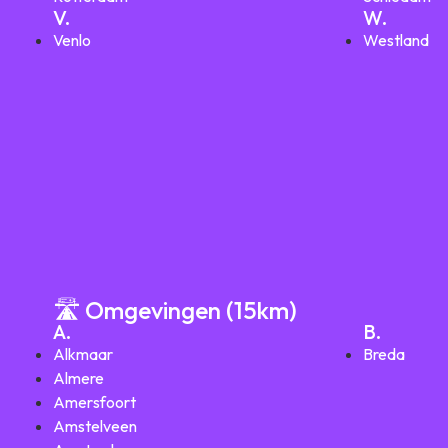
V.
W.
Venlo
Westland
🛣️ Omgevingen (15km)
A.
B.
Alkmaar
Breda
Almere
Amersfoort
Amstelveen