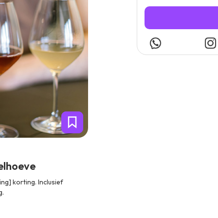
eelhoeve
g] korting. Inclusief
g.