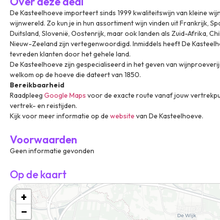
Over deze deal
De Kasteelhoeve importeert sinds 1999 kwaliteitswijn van kleine wij
wijnwereld. Zo kun je in hun assortiment wijn vinden uit Frankrijk, Span
Duitsland, Slovenië, Oostenrijk, maar ook landen als Zuid-Afrika, Chil
Nieuw-Zeeland zijn vertegenwoordigd. Inmiddels heeft De Kastee
tevreden klanten door het gehele land.
De Kasteelhoeve zijn gespecialiseerd in het geven van wijnproeverij
welkom op de hoeve die dateert van 1850.
Bereikbaarheid
Raadpleeg
Google Maps
voor de exacte route vanaf jouw vertrekpu
vertrek- en reistijden.
Kijk voor meer informatie op de
website
van De Kasteelhoeve.
Voorwaarden
Geen informatie gevonden
Op de kaart
+
−