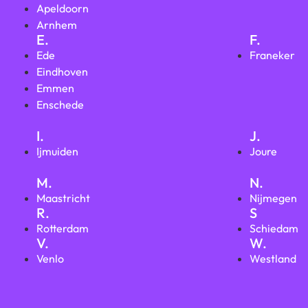
Apeldoorn
Arnhem
E.
F.
Ede
Franeker
Eindhoven
Emmen
Enschede
I.
J.
Ijmuiden
Joure
M.
N.
Maastricht
Nijmegen
R.
S
Rotterdam
Schiedam
V.
W.
Venlo
Westland