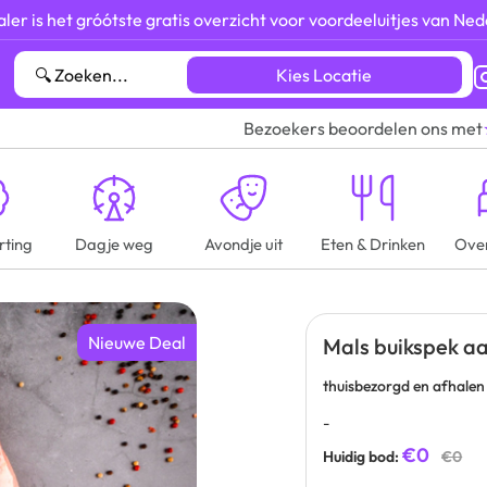
ler is het gróótste gratis overzicht voor voordeeluitjes van Ned
Kies Locatie
Bezoekers beoordelen ons met
rting
Dagje weg
Avondje uit
Eten & Drinken
Ove
Nieuwe Deal
Mals buikspek a
thuisbezorgd en afhalen
-
€0
Huidig bod:
€0