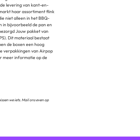
de levering van kant-en-
arkt haar assortiment flink
e niet alleen in het BBQ-
 in bijvoorbeeld de pan en
 bezorgd ‌Jouw pakket van
S). Dit materiaal bestaat
bben de boxen een hoog
 De verpakkingen van Airpop
or meer informatie op de
ssen we iets. Mail ons even op