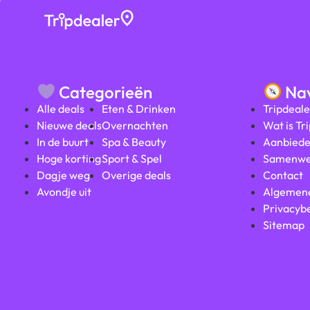
Categorieën
Nav
Alle deals
Eten & Drinken
Tripdeale
Nieuwe deals
Overnachten
Wat is Tr
In de buurt
Spa & Beauty
Aanbiede
Hoge korting
Sport & Spel
Samenwe
Dagje weg
Overige deals
Contact
Avondje uit
Algemen
Privacybe
Sitemap