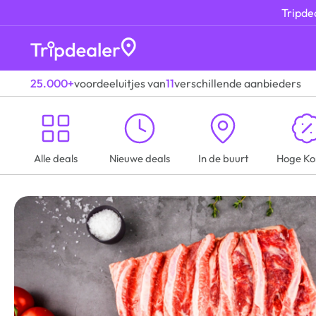
Tripdea
25.000+
voordeeluitjes van
11
verschillende aanbieders
Alle deals
Nieuwe deals
In de buurt
Hoge Ko