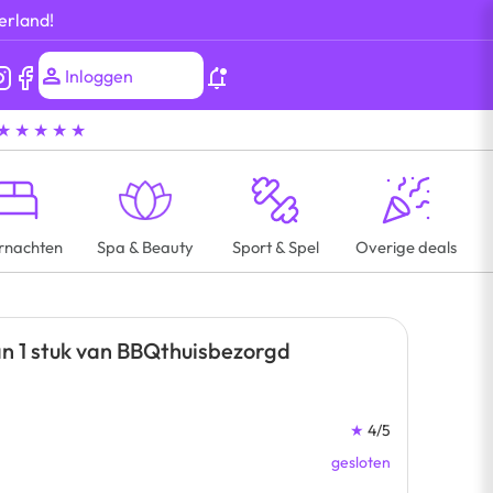
erland!
Inloggen
★ ★ ★ ★ ★
rnachten
Spa & Beauty
Sport & Spel
Overige deals
an 1 stuk van BBQthuisbezorgd
★
4/5
gesloten