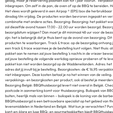
geldig, maar je reservering plaatsen kan tot 1 jaar vooruit. Verpakki
inbegrepen. Om zelf in de pan, de oven of op de BBQ te bereiden. He
Het vlees wordt geleverd in een Airpop ® (EPS) box die herbruikbaar 
dinsdag t/m vrijdag. De producten worden bevroren ingepakt en verz
combinatie met andere acties. Bezorging: Bezorging: het pakket wo
zal diezelfde avond tussen 17.00 - 22.00 uur worden bezorgd. Bezorg
bezorgdatum wijzigen? Dan moet je dit minimaal 48 uur voor de bez
zijn: het is belangrijk dat je thuis bent op de avond van bezorging. Di
producten te waarborgen. Track & trace: op de bezorgdag ontvang j
een track & trace waarmee je de bestelling kunt volgen. Niet thuis: als
pakket aan te nemen zal jouw bestelling 's nachts in de vriezer be
zal jouw bestelling de volgende werkdag opnieuw proberen af te le
pakket kan niet worden bezorgd op de Waddeneilanden. Adres: het
adres dat jij invult bij je bestelling. Bezorgkosten: de € 16,95 verpak
niet inbegrepen. Deze kosten betaal je na het winnen van de veiling. 
verpakkings- en bezorgkosten per product, ook al bestel je meerdere
Bezorging België: BBQthuisbezorgd levert niet overal in België. Check
postcode in aanmerking komt voor thuisbezorging. Buikspek van BB
buiten, heerlijk mals van binnen – buikspek is de koning van de ba
BBQthuisbezorgd is een betrouwbare specialist op het gebied van th
levensmiddelen in Nederland en België. Wat kun je verwachten? Pur
kant-en-klare en luxe BBQ- en gourmetpakketten biedt BBQthuisbez