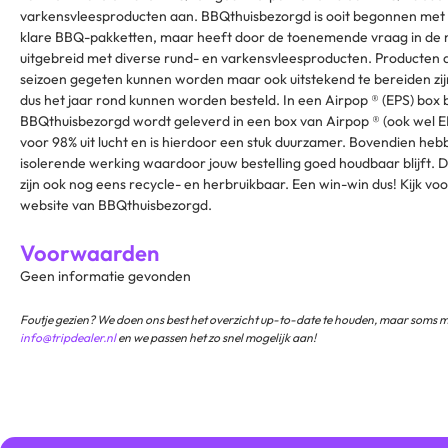
varkensvleesproducten aan. BBQthuisbezorgd is ooit begonnen met 
klare BBQ-pakketten, maar heeft door de toenemende vraag in de m
uitgebreid met diverse rund- en varkensvleesproducten. Producten di
seizoen gegeten kunnen worden maar ook uitstekend te bereiden zijn
dus het jaar rond kunnen worden besteld. In een Airpop ® (EPS) box
BBQthuisbezorgd wordt geleverd in een box van Airpop ® (ook wel EP
voor 98% uit lucht en is hierdoor een stuk duurzamer. Bovendien he
isolerende werking waardoor jouw bestelling goed houdbaar blijft.
zijn ook nog eens recycle- en herbruikbaar. Een win-win dus! Kijk vo
website van BBQthuisbezorgd.
Voorwaarden
Geen informatie gevonden
Foutje gezien? We doen ons best het overzicht up-to-date te houden, maar soms mi
info@tripdealer.nl
en we passen het zo snel mogelijk aan!