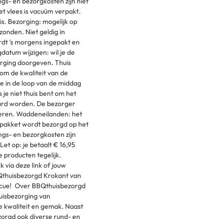
ngs- en bezorgkosten zijn niet
t vlees is vacuüm verpakt.
is. Bezorging: mogelijk op
onden. Niet geldig in
rdt 's morgens ingepakt en
datum wijzigen: wil je de
orging doorgeven. Thuis
t om de kwaliteit van de
e in de loop van de middag
 je niet thuis bent om het
waard worden. De bezorger
veren. Waddeneilanden: het
 pakket wordt bezorgd op het
kings- en bezorgkosten zijn
Let op: je betaalt € 16,95
 producten tegelijk.
 via deze link of jouw
Qthuisbezorgd Krokant van
rbecue! Over BBQthuisbezorgd
uisbezorging van
e kwaliteit en gemak. Naast
orgd ook diverse rund- en