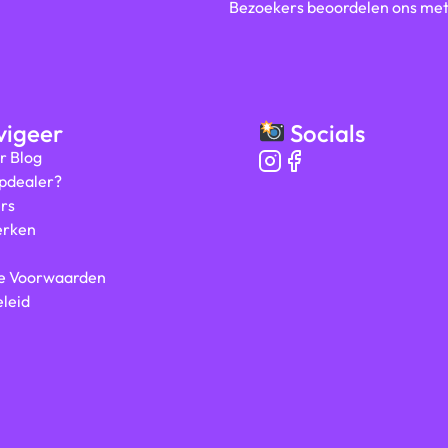
Bezoekers beoordelen ons me
igeer
Socials
r Blog
ipdealer?
rs
rken
e Voorwaarden
leid