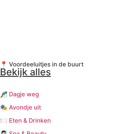
📍 Voordeeluitjes in de buurt
Bekijk alles
🎢 Dagje weg
🎭 Avondje uit
🍽️ Eten & Drinken
🧖🏻‍♀️ Spa & Beauty