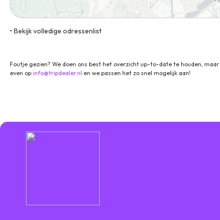
• Bekijk volledige odressenlist
7-9 Baan, 2012 DB, Haarlem, Noord-Holland, Nederland
Foutje gezien? We doen ons best het overzicht up-to-date te houden, maar 
even op
info@tripdealer.nl
en we passen het zo snel mogelijk aan!