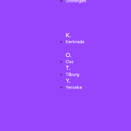
Groningen
K.
Kerkrade
O.
Oss
T.
Tilburg
Y.
Yerseke