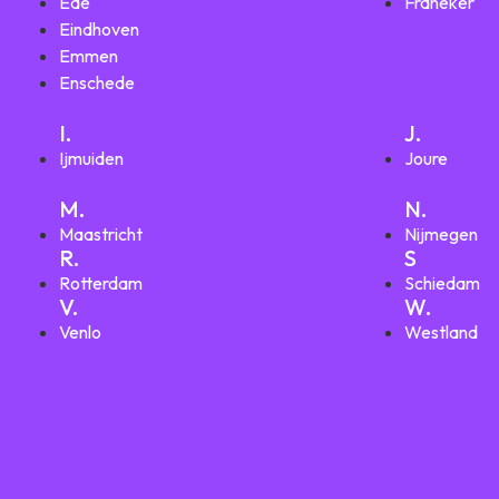
Ede
Franeker
Eindhoven
Emmen
Enschede
I.
J.
Ijmuiden
Joure
M.
N.
Maastricht
Nijmegen
R.
S
Rotterdam
Schiedam
V.
W.
Venlo
Westland