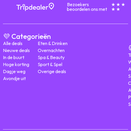
Bezoekers
★ ★ ★
beoordelen ons met
★ ★
💜 Categorieën
Alle deals
Eten & Drinken
Nieuwe deals
Overnachten
T
In de buurt
Spa & Beauty
W
Hoge korting
Sport & Spel
A
Dagje weg
Overige deals
S
Avondje uit
C
A
P
S