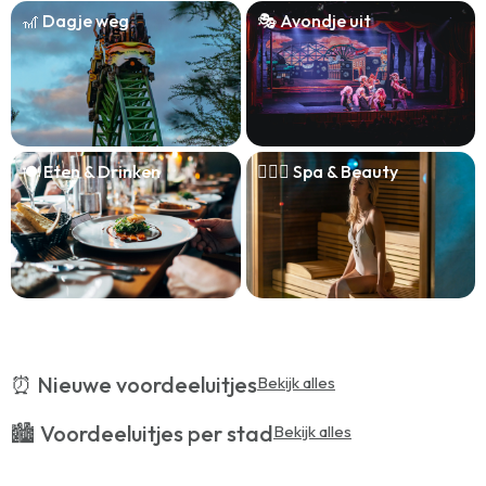
🎢 Dagje weg
🎭 Avondje uit
🍽️ Eten & Drinken
🧖🏻‍♀️ Spa & Beauty
⏰ Nieuwe voordeeluitjes
Bekijk alles
🏙️ Voordeeluitjes per stad
Bekijk alles