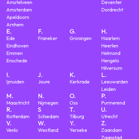
Amstelveen
Deventer
Amsterdam
Dordrecht
Apeldoorn
Arnhem
E.
F.
G.
H.
Ede
Franeker
Groningen
Haarlem
Eindhoven
Heerlen
Emmen
Helmond
Enschede
Hengelo
Hilversum
I.
J.
K.
L.
Ijmuiden
Joure
Kerkrade
Leeuwarden
Leiden
M.
N.
O.
P.
Maastricht
Nijmegen
Oss
Purmerend
R.
S
T.
U.
Rotterdam
Schiedam
Tilburg
Utrecht
V.
W.
Y.
Z.
Venlo
Westland
Yerseke
Zaandam
Zaanstad