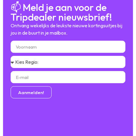
📫 Meld je aan voor de
Tripdealer nieuwsbrief!
Ontvang wekelijks de leukste nieuwe kortingsuitjes bij
jou in de buurt in je mailbox.
Aanmelden!