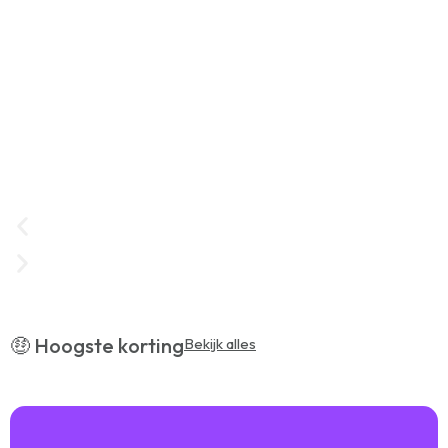
📍 Uitjes in Zoetermeer
🤑 Hoogste korting
Bekijk alles