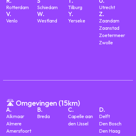
R.
S
T.
U.
Rotterdam
Schiedam
Tilburg
Utrecht
V.
W.
Y.
Z.
Venlo
Westland
Yerseke
Zaandam
Zaanstad
Zoetermeer
Zwolle
🛣️ Omgevingen (15km)
A.
B.
C.
D.
Alkmaar
Breda
Capelle aan
Delft
Almere
den IJssel
Den Bosch
Amersfoort
Den Haag