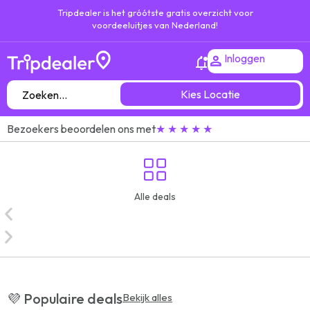
Tripdealer is het gróótste gratis overzicht voor
voordeeluitjes van Nederland!
Inloggen
Kies Locatie
Bezoekers beoordelen ons met
★ ★ ★ ★ ★
Alle deals
💜 Populaire deals
Bekijk alles