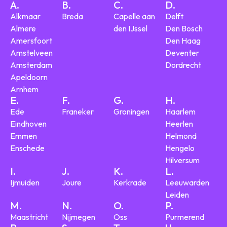
A.
B.
C.
D.
Alkmaar
Breda
Capelle aan
Delft
Almere
den IJssel
Den Bosch
Amersfoort
Den Haag
Amstelveen
Deventer
Amsterdam
Dordrecht
Apeldoorn
Arnhem
E.
F.
G.
H.
Ede
Franeker
Groningen
Haarlem
Eindhoven
Heerlen
Emmen
Helmond
Enschede
Hengelo
Hilversum
I.
J.
K.
L.
Ijmuiden
Joure
Kerkrade
Leeuwarden
Leiden
M.
N.
O.
P.
Maastricht
Nijmegen
Oss
Purmerend