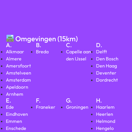
Omgevingen (15km)
A.
B.
C.
D.
Alkmaar
Breda
Capelle aan
Delft
Almere
den IJssel
Den Bosch
Amersfoort
Den Haag
Amstelveen
Deventer
Amsterdam
Dordrecht
Apeldoorn
Arnhem
E.
F.
G.
H.
Ede
Franeker
Groningen
Haarlem
Eindhoven
Heerlen
Emmen
Helmond
Enschede
Hengelo