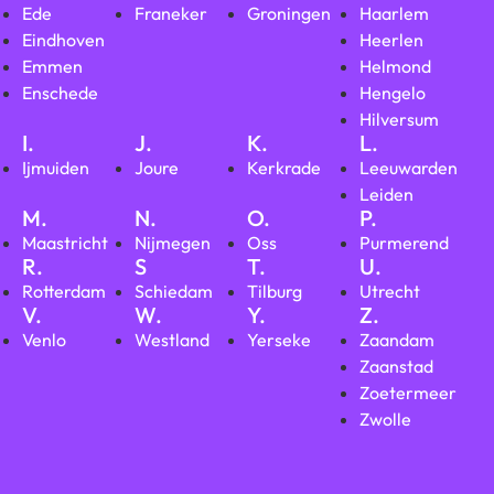
Ede
Franeker
Groningen
Haarlem
Eindhoven
Heerlen
Emmen
Helmond
Enschede
Hengelo
Hilversum
I.
J.
K.
L.
Ijmuiden
Joure
Kerkrade
Leeuwarden
Leiden
M.
N.
O.
P.
Maastricht
Nijmegen
Oss
Purmerend
R.
S
T.
U.
Rotterdam
Schiedam
Tilburg
Utrecht
V.
W.
Y.
Z.
Venlo
Westland
Yerseke
Zaandam
Zaanstad
Zoetermeer
Zwolle