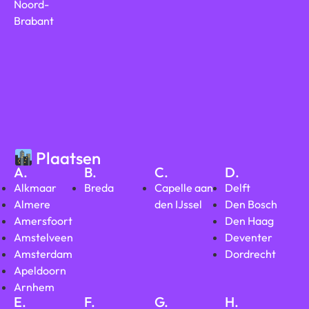
Noord-
Brabant
Plaatsen
A.
B.
C.
D.
Alkmaar
Breda
Capelle aan
Delft
Almere
den IJssel
Den Bosch
Amersfoort
Den Haag
Amstelveen
Deventer
Amsterdam
Dordrecht
Apeldoorn
Arnhem
E.
F.
G.
H.