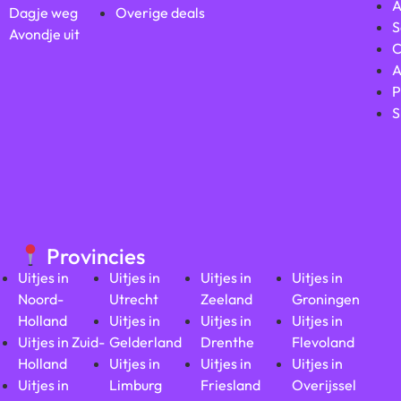
A
Dagje weg
Overige deals
S
Avondje uit
C
A
P
S
Provincies
Uitjes in
Uitjes in
Uitjes in
Uitjes in
Noord-
Utrecht
Zeeland
Groningen
Holland
Uitjes in
Uitjes in
Uitjes in
Uitjes in Zuid-
Gelderland
Drenthe
Flevoland
Holland
Uitjes in
Uitjes in
Uitjes in
Uitjes in
Limburg
Friesland
Overijssel