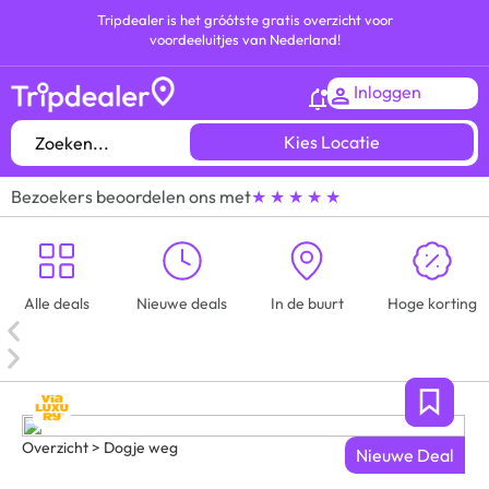
Tripdealer is het gróótste gratis overzicht voor
voordeeluitjes van Nederland!
Inloggen
Kies Locatie
Bezoekers beoordelen ons met
★ ★ ★ ★ ★
Alle deals
Nieuwe deals
In de buurt
Hoge korting
Overzicht > Dogje weg
Nieuwe Deal