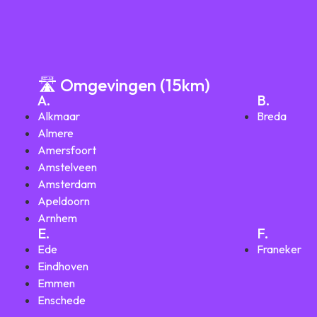
🛣️ Omgevingen (15km)
A.
B.
Alkmaar
Breda
Almere
Amersfoort
Amstelveen
Amsterdam
Apeldoorn
Arnhem
E.
F.
Ede
Franeker
Eindhoven
Emmen
Enschede