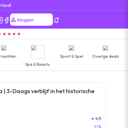
rland!
Inloggen
★ ★ ★ ★ ★
rnachten
Sport & Spel
Overige deals
Spa & Beauty
 | 3-Daags verblijf in het historische
★
4/5
57%