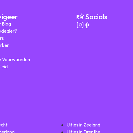
vigeer
📸 Socials
r Blog
ipdealer?
rs
rken
 Voorwaarden
leid
echt
Uitjes in Zeeland
lderland
Uitjes in Drenthe