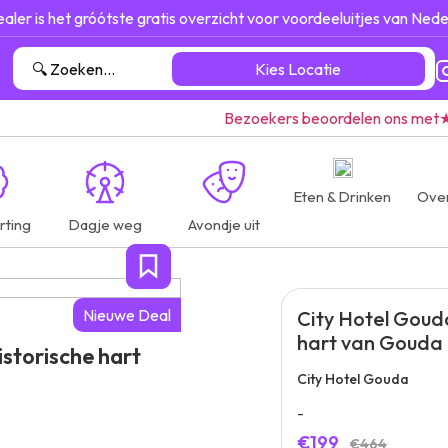
ealer is het gróótste gratis overzicht voor voordeeluitjes van Nede
Kies Locatie
Bezoekers beoordelen ons met
Eten & Drinken
Ove
rting
Dagje weg
Avondje uit
Nieuwe Deal
City Hotel Gouda
hart van Gouda
istorische hart
City Hotel Gouda
-
€199
€464