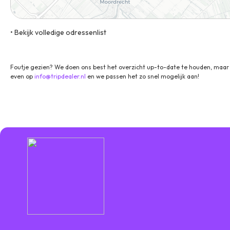
• Bekijk volledige odressenlist
189 Hoge Gouwe, 2801 LE, Gouda, Zuid-Holland, Nederland
Foutje gezien? We doen ons best het overzicht up-to-date te houden, maar 
even op
info@tripdealer.nl
en we passen het zo snel mogelijk aan!