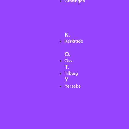
Groningen
K.
Kerkrade
O.
Oss
T.
Tilburg
Y.
Yerseke