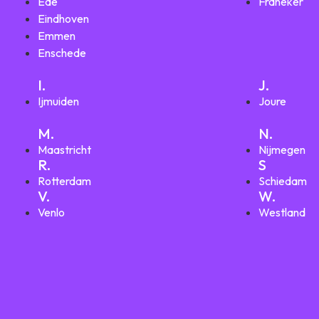
Ede
Franeker
Eindhoven
Emmen
Enschede
I.
J.
Ijmuiden
Joure
M.
N.
Maastricht
Nijmegen
R.
S
Rotterdam
Schiedam
V.
W.
Venlo
Westland