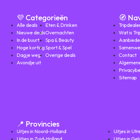
💜 Categorieën
🧭 Na
Alle deals
Eten & Drinken
Tripdeale
Nieuwe deals
Overnachten
Wat is Tr
In de buurt
Spa & Beauty
Aanbiede
Hoge korting
Sport & Spel
Samenwe
Dagje weg
Overige deals
Contact
Avondje uit
Algemene
Privacybe
Sitemap
📍 Provincies
Uitjes in Noord-Holland
Uitjes in Utr
Uitjes in Zuid-Holland
Uitjes in Ge